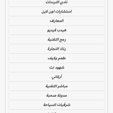
نادي الترددات
استشارات اون لاين
المعارف
هيدب فيديو
رمح التقنية
رذاذ التجارة
طعم وكيف
شهود نت
أركاني
مباشر التقنية
مدونة صحبة
شرقيات السياحة