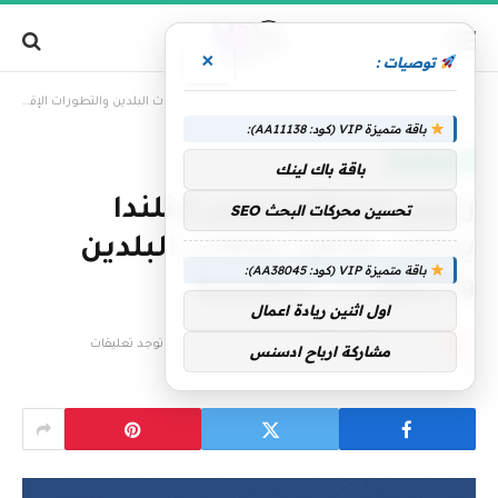
×
توصيات :
»
الرئيسية
رئيس الدولة ورئيس فنلندا يبحثان هاتفياً علاقات البلدين والتطورات الإقليمية
باقة متميزة VIP (كود: AA11138):
الإمارات اليوم
باقة باك لينك
رئيس الدولة ورئيس فنلندا
تحسين محركات البحث SEO
يبحثان هاتفياً علاقات البلدين
باقة متميزة VIP (كود: AA38045):
والتطورات الإقليمية
اول اثنين ريادة اعمال
بواسطة
فريق التحرير
11 فبراير، 2026
لا توجد تعليقات
مشاركة ارباح ادسنس
1 دقائق