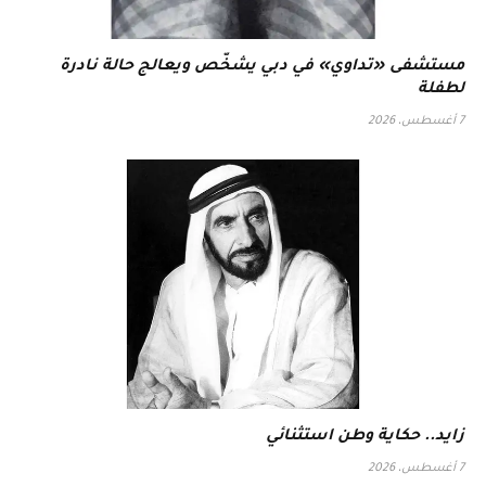
مستشفى «تداوي» في دبي يشخّص ويعالج حالة نادرة
لطفلة
7 أغسطس، 2026
زايد.. حكاية وطن استثنائي
7 أغسطس، 2026