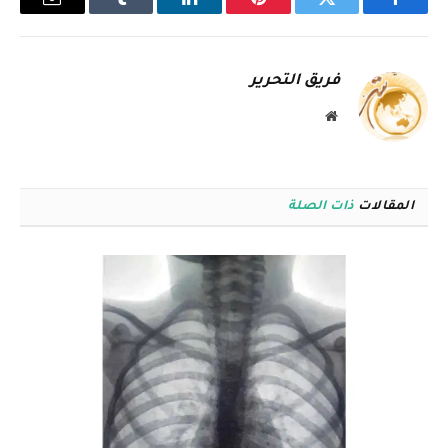
فيسبوك
تويتر
بينتيريست
لينكدإن
Tumblr
البريد
الإلكترو
فريق التحرير
موقع
الويب
المقالات
ذات الصلة