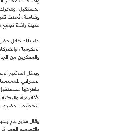
وأضافت: «مختبر ال
المستقبل، ومحرك حي
وشاملة، تُحدث تغيي
مدينة رائدة تجمع ب
جاء ذلك خلال حفل
الحكومية، والشركاء 
والمفكرين من الجا
ويمثل المختبر الجد
العمراني للمجتمعا
جاهزيتها للمستقبل
الأكاديمية والبحثية 
التخطيط الحضري وا
وقال مدير عام بلد
والتصميم العمراني 