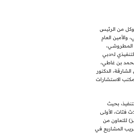
 غليطة، وكل من الرئيس
 والأمين العام
د المطروشي،
تنفيذي لـ«دبي
محمد بن غاطي،
الشارقة، الدكتور
مكتب الاستشارات
تنفيذ، بحيث
ث فئات، الأولى
ز) للتعاون من
ريب المشاريع في