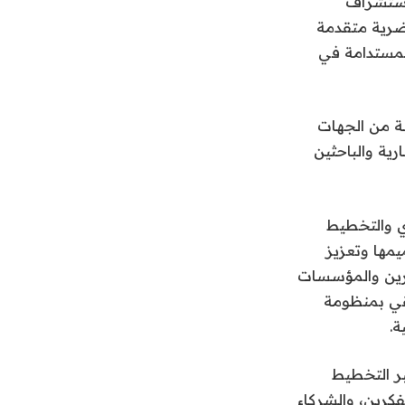
استشراف
حضرية متقدمة
المستدامة في
ة من الجهات
رية والباحثين
ري والتخطيط
مها وتعزيز
ورين والمؤسسات
رتقي بمنظومة
ة.
ر التخطيط
فكرين، والشركاء