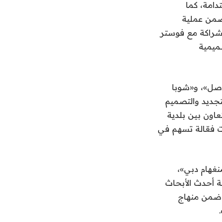
دامة، كما
ضمن عملية
شراكة مع فوستر
صميمية
«وصل»، و«شوبا
تجديد والتصميم
اون بين بلدية
ت فعّالة تسهم في
نغهام دبي»،
ة أحدث الأبحاث
ع ضمن منهاج