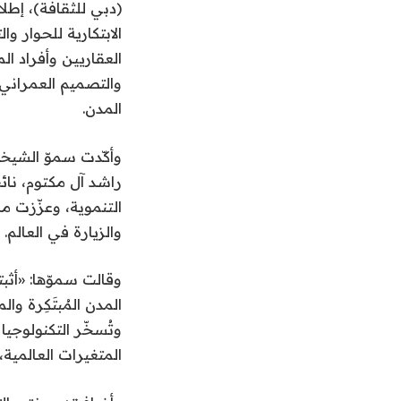
الابتكارية للحوار 
العقاريين وأفراد ا
والتصميم العمراني
المدن.
وأكّدت سموّ الشيخ
راشد آل مكتوم، نائ
التنموية، وعزّزت م
والزيارة في العالم.
وقالت سموّها: «أثب
المدن المُبتَكِرة 
وتُسخّر التكنولوجي
المتغيرات العالمية،