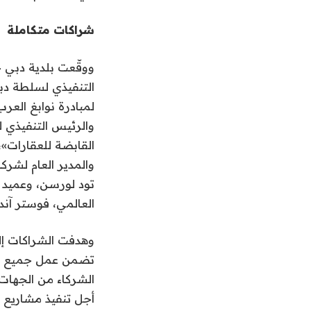
شراكات متكاملة
التنفيذي لسلطة دبي 
لمبادرة نوابغ العر
والرئيس التنفيذي ل
القابضة للعقارات»
والمدير العام لشركة
تود لورسن، وعميد 
العالمي، فوستر آند 
وهدفت الشراكات إل
تضمن عمل جميع الش
الشركاء من الجهات 
أجل تنفيذ مشاريع