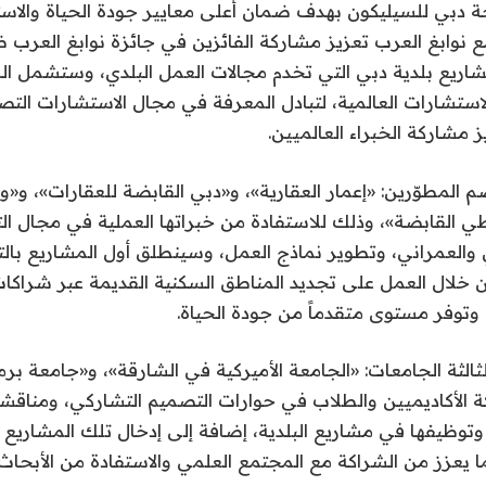
احة دبي للسيليكون بهدف ضمان أعلى معايير جودة الحياة والاست
نوابغ العرب تعزيز مشاركة الفائزين في جائزة نوابغ العرب 
يع بلدية دبي التي تخدم مجالات العمل البلدي، وستشمل ال
الاستشارات العالمية، لتبادل المعرفة في مجال الاستشارات الت
 مشاركة الخبراء العالميين.
تضم المطوّرين: «إعمار العقارية»، و«دبي القابضة للعقارات»، و
طي القابضة»، وذلك للاستفادة من خبراتها العملية في مجال ال
العمراني، وتطوير نماذج العمل، وسينطلق أول المشاريع بالتع
 خلال العمل على تجديد المناطق السكنية القديمة عبر شراكا
 وتوفر مستوى متقدماً من جودة الحياة.
ثالثة الجامعات: «الجامعة الأميركية في الشارقة»، و«جامعة برم
 الأكاديميين والطلاب في حوارات التصميم التشاركي، ومناقش
ة وتوظيفها في مشاريع البلدية، إضافة إلى إدخال تلك المشاري
ما يعزز من الشراكة مع المجتمع العلمي والاستفادة من الأبحاث.