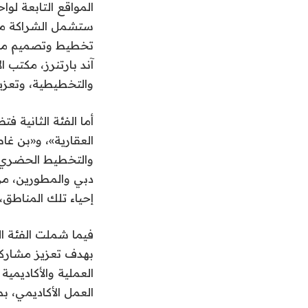
المواقع التابعة لو
ستشمل الشراكة مع 
تخطيط وتصميم مشار
آند بارتنرز، مكتب 
والتخطيطية، وتعزيز
أما الفئة الثانية ف
العقارية»، و«بن غا
والتخطيط الحضري و
دبي والمطورين، من
إحياء تلك المناطق،
فيما شملت الفئة ال
بهدف تعزيز مشاركة
العملية والأكاديمي
العمل الأكاديمي، ب