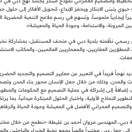
تخطيط والتصميم العمراني نموذج مبتكر يجسّد نهج دبي في 
وي يتبنى الابتكار ويحفز الإبداع، لتحويل الأفكار إلى حلول 
راً إيجابياً ملموساً، وتسهم في رسم ملامح التنمية الحضرية 
ين المرونة، والاستدامة، وجودة الحياة والمعيشة».
 رسمي نظّمته بلدية دبي في متحف المستقبل، بمشاركة نخب
المطوّرين العقاريين، والمعماريين العالميين، والمكاتب الاستشا
معات.
يد نهجاً فريداً في التعبير عن معايير التصميم والتجديد الحض
ت والمدن، وذلك من خلال جعل الإنسان محور بناء المدن وتصمي
، إضافةً إلى إشراكه في عملية التصميم مع الحكومات والمط
لتطوير النماذج الأولية، واختبار الحلول المبتكرة ميدانياً، بما ي
لتصميم العمراني الأفضل في المعيشة وجودة الحياة والرفاهي
ية دبي، المهندس مروان أحمد بن غليطة: «نطمح من خلال مختب
إلى جعل دبي مختبراً عالمياً يجمع نخبة الخبراء والباحثين والم