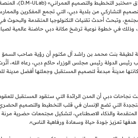
(دبي للثقافة)، إطلاق «مختبر التخطيط وال
والتصميم التشاركي من بلدية دبي، التي تجمع المفكرين والمما
لمجتمع، وتبحث أحدث تقنيات التكنولوجيا المتقدمة والبحوث ف
، وذلك في خطوة نوعية ترسّخ مكانة دبي حاضنة عالمية لصيا
ة لطيفة بنت محمد بن راشد آل مكتوم أن رؤية صاحب السموّ 
ب رئيس الدولة رئيس مجلس الوزراء حاكم دبي، رعاه الله، أثْ
كانتها مدينةً مبدعةً لتصميم المستقبل وجعلتها أفضل مدينة ل
تت نجاحات دبي أن المدن الرائدة التي ستقود المستقبل للعقود
والمتجدِدة التي تضع الإنسان في قلب التخطيط والتصميم الحضري
ا المتقدمة والذكاء الاصطناعي، لتشكيل مجتمعات حضرية مرنة 
 هدفها تعزيز جَودة حياة وسعادة ورفاهية الناس».