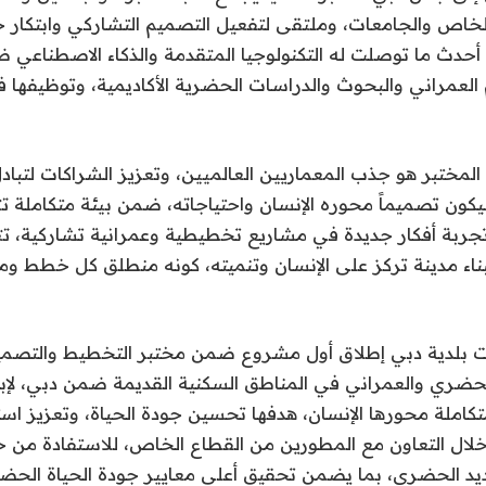
الخاص والجامعات، وملتقى لتفعيل التصميم التشاركي وابتكار
أحدث ما توصلت له التكنولوجيا المتقدمة والذكاء الاصطناعي 
لعمراني والبحوث والدراسات الحضرية الأكاديمية، وتوظيفها ف
لمختبر هو جذب المعماريين العالميين، وتعزيز الشراكات لتباد
يكون تصميماً محوره الإنسان واحتياجاته، ضمن بيئة متكاملة ت
ربة أفكار جديدة في مشاريع تخطيطية وعمرانية تشاركية، تت
اء مدينة تركز على الإنسان وتنميته، كونه منطلق كل خطط ومش
ت بلدية دبي إطلاق أول مشروع ضمن مختبر التخطيط والتصميم
ضري والعمراني في المناطق السكنية القديمة ضمن دبي، لإبراز
تكاملة محورها الإنسان، هدفها تحسين جودة الحياة، وتعزيز استد
لال التعاون مع المطورين من القطاع الخاص، للاستفادة من خب
يد الحضري، بما يضمن تحقيق أعلى معايير جودة الحياة الحضر