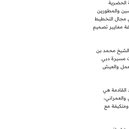
تصميم العمراني» (D.M-ULab)، المنصة الحضرية
رسين والمطورين
ي مجال التخطيط
غة معايير تصميم
الشيخ محمد بن
رت مسيرة دبي
لعمل والعيش
 القادمة هي
 والعمراني،
ومتكيفة مع