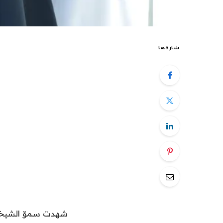
شاركها
شهدت سموّ الشيخة 