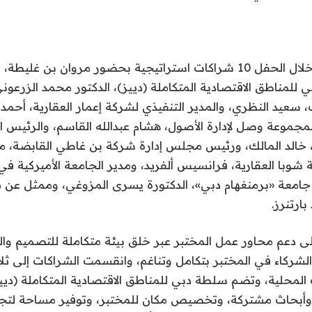
ووقّعت بلدية دبي خلال الحفل 10 شراكات استراتيجية بحضور مروان بن
للمناطق الاقتصادية المتكاملة (دييز)، الدكتور محمد الزرعوني،
ب، سعيد النظري، والمدير التنفيذي لشركة إعمار العقارية، أحم
مجموعة وصل لإدارة الأصول، هشام عبدالله القاسم، والرئيس ال
، خالد المالك، ورئيس مجلس إدارة شركة بن غاطي القابضة، 
 شوبا العقارية، فرانسيس ألفريد، ومدير الجامعة الأميركية في 
جامعة «برمنغهام دبي»، الدكتورة يسرى المزوغي، وممثل عن 
بارتنرز.
ى دعم محاور عمل المختبر عبر خلق بيئة متكاملة للتصميم وال
ركاء في المختبر بتكامل وتناغم، وانقسمت الشراكات إلى ثلا
المحلية، وتضم سلطة دبي للمناطق الاقتصادية المتكاملة (ديي
 وأبحاث مشتركة، وتخصيص مكان للمختبر، وتوفير مساحة لتج