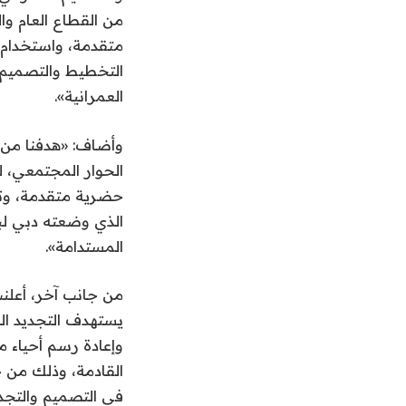
من القطاع العام و
متقدمة، واستخدام 
التخطيط والتصميم ا
العمرانية».
وأضاف: «هدفنا من ا
الحوار المجتمعي، ل
حضرية متقدمة، وتج
الذي وضعته دبي لبن
المستدامة».
من جانب آخر، أعلن
يستهدف التجديد الح
وإعادة رسم أحياء م
القادمة، وذلك من خ
في التصميم والتجد