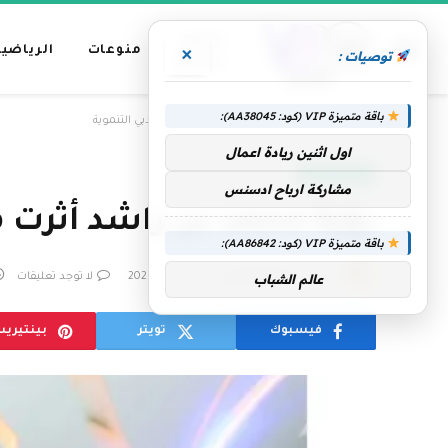
عناوين
منوعات
الرياضية
×
توصيات :
رئيسية
باقة متميزة VIP (كود: AA38045):
»
الرئيسية
رؤية محمد بن راشد أثرت مسيرة دبي التنموية
اول اثنين ريادة اعمال
الإمارات اليوم
مشاركة ارباح ادسنس
رؤية محمد بن راشد أثرت م
باقة متميزة VIP (كود: AA86842):
بواسطة
فريق التحرير
16 سبتمبر، 2025
لا توجد تعليقات
عالم الشباب
فيسبوك
تويتر
بينتيري