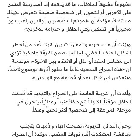
مفهوماً مشوهاً للعلاقات، ما قد يدفعه إما لممارسة التنمر
على الآخرين أو للتحول إلى شخصية ضعيفة تتعرض للإيذاء
مستقبلاً، مؤكدة أن «نموذج العلاقة بين الوالدين يلعب دوراً
محورياً في تشكيل وعي الطفل واحترامه للآخرين».
وبيّنت أن «السخرية والمقارنات بين الأبناء تُعد من أخطر
أشكال العنف اللفظي، لما تسببه من تفرقة عاطفية تؤدي
إلى مشاعر الحقد أو الذل أو الانتقام بين الإخوة»، موضحة
أن «هذه الجراح النفسية غالباً ما تظهر آثارها بوضوح لاحقاً،
وتنعكس في شكل بعد أو قطيعة مع الوالدين».
وأكدت أن التربية القائمة على الصراخ والتهديد قد تُسكت
الطفل مؤقتاً، لكنها تُنتج طفلاً عنيداً وعدائياً، يتحول في
مرحلة المراهقة إلى شخصية أكثر تحدياً وعنفاً.
وحول البدائل التربوية، نصحت الآباء والأمهات بتجنب
مناقشة المشكلات أثناء نوبات الغضب، مؤكدة أن الصراخ