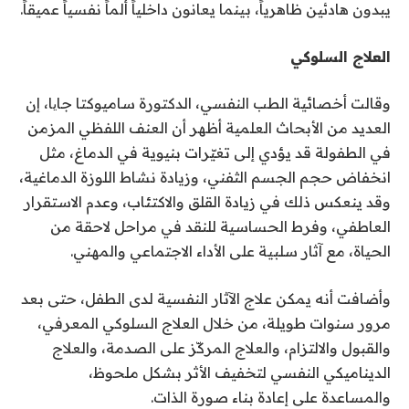
يبدون هادئين ظاهرياً، بينما يعانون داخلياً ألماً نفسياً عميقاً.
العلاج السلوكي
وقالت أخصائية الطب النفسي، الدكتورة ساميوكتا جایا، إن
العديد من الأبحاث العلمية أظهر أن العنف اللفظي المزمن
في الطفولة قد يؤدي إلى تغيّرات بنيوية في الدماغ، مثل
انخفاض حجم الجسم الثفني، وزيادة نشاط اللوزة الدماغية،
وقد ينعكس ذلك في زيادة القلق والاكتئاب، وعدم الاستقرار
العاطفي، وفرط الحساسية للنقد في مراحل لاحقة من
الحياة، مع آثار سلبية على الأداء الاجتماعي والمهني.
وأضافت أنه يمكن علاج الآثار النفسية لدى الطفل، حتى بعد
مرور سنوات طويلة، من خلال العلاج السلوكي المعرفي،
والقبول والالتزام، والعلاج المركّز على الصدمة، والعلاج
الديناميكي النفسي لتخفيف الأثر بشكل ملحوظ،
والمساعدة على إعادة بناء صورة الذات.