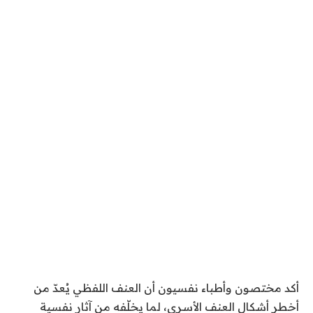
أكد مختصون وأطباء نفسيون أن العنف اللفظي يُعدّ من
أخطر أشكال العنف الأسري، لما يخلّفه من آثار نفسية