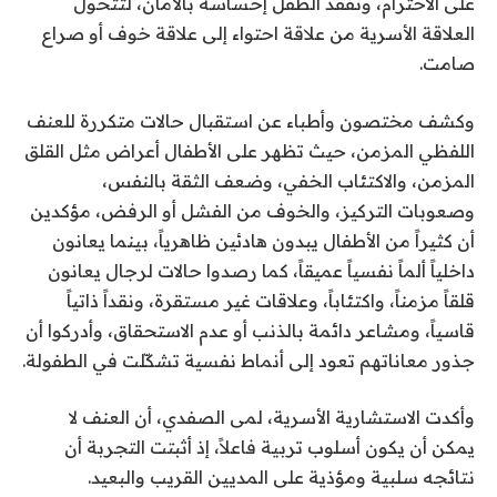
على الاحترام، وتفقد الطفل إحساسه بالأمان، لتتحول
العلاقة الأسرية من علاقة احتواء إلى علاقة خوف أو صراع
صامت.
وكشف مختصون وأطباء عن استقبال حالات متكررة للعنف
اللفظي المزمن، حيث تظهر على الأطفال أعراض مثل القلق
المزمن، والاكتئاب الخفي، وضعف الثقة بالنفس،
وصعوبات التركيز، والخوف من الفشل أو الرفض، مؤكدين
أن كثيراً من الأطفال يبدون هادئين ظاهرياً، بينما يعانون
داخلياً ألماً نفسياً عميقاً، كما رصدوا حالات لرجال يعانون
قلقاً مزمناً، واكتئاباً، وعلاقات غير مستقرة، ونقداً ذاتياً
قاسياً، ومشاعر دائمة بالذنب أو عدم الاستحقاق، وأدركوا أن
جذور معاناتهم تعود إلى أنماط نفسية تشكّلت في الطفولة.
وأكدت الاستشارية الأسرية، لمى الصفدي، أن العنف لا
يمكن أن يكون أسلوب تربية فاعلاً، إذ أثبتت التجربة أن
نتائجه سلبية ومؤذية على المديين القريب والبعيد.