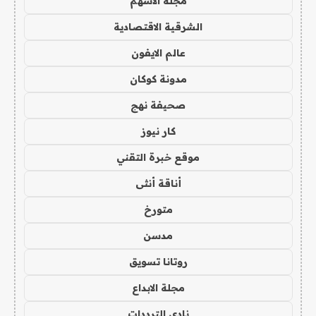
مجلة الاسهم
الشرقية الاقتصادية
عالم الايفون
مدونة كوكان
صحيفة نهج
كار نيوز
موقع خبرة التقني
أناقة أنثى
متورخ
مدسن
روتانا تسويق
مجلة الابداع
نادي الترددات