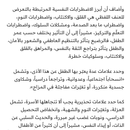
وأضاف أن أبرز الاضطرابات النفسية المرتبطة بالتعرض
للعنف اللفظي هي القلق، والاكتئاب، واضطرابات النوم،
واضطراب ما بعد الصدمة، ومشكلات السلوك، واضطرابات
التعلّم والتركيز، مشيراً إلى أن التأثير يختلف حسب عمر
الطفل، فالرضيع يتأثر بالتنظيم العاطفي والشعور بالأمان،
والطفل يتأثر بتراجع الثقة بالنفس، والمراهق بالقلق
والاكتئاب، وسلوكيات خطرة.
وحدد علامات عدة يعبّر بها الطفل عن هذا الأذى، وتشمل
«انسحاباً اجتماعياً، وعدوانية، وتراجعاً دراسياً، وشكاوى
جسدية متكررة، أو تغيّرات مفاجئة في المزاج».
كما حدد علامات تحذيرية يجب ألا تتجاهلها الأسرة، تشمل
العزلة، وتغيّرات النوم والشهية، وانخفاض التحصيل
الدراسي، ونوبات غضب غير مبررة، والحديث السلبي عن
الذات، أو إيذاء النفس، مشيراً إلى أن كثيراً من الأطفال