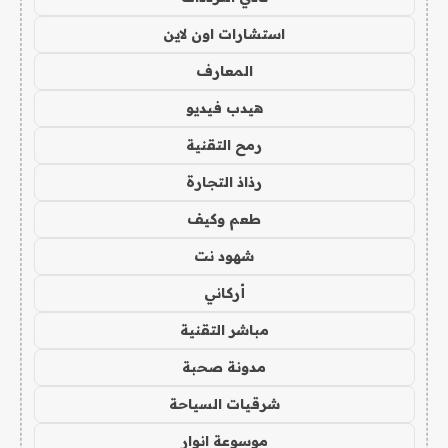
استشارات اون لاين
المعارف
هيدب فيديو
رمح التقنية
رذاذ التجارة
طعم وكيف
شهود نت
أركاني
مباشر التقنية
مدونة صحبة
شرقيات السياحة
موسوعة انوار