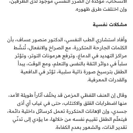
الانسحاب، مؤكدة أن الضرر النفسي موجود لدى الطرفين،
وإن اختلفت طرق ظهوره.
مشكلات نفسية
وأفاد استشاري الطب النفسي، الدكتور منصور عساف، بأن
الكلمات الجارحة المتكررة، مع الصراخ والانفعال، تُنشّط
مراكز التهديد في الدماغ، وترفع هرمونات التوتر، وتؤثر
سلباً في دوائر الثقة بالنفس والتعلم، ومع الوقت، يبدأ
الطفل بترسيخ صورة ذاتية سلبية، تؤثر في الدافعية
والقدرات المعرفية.
وقال إن العنف اللفظي المزمن قد يخلّف آثاراً طويلة الأمد،
منها اضطرابات القلق والاكتئاب، حتى في غياب أي أذى
جسدي، وإن الإهانات المتكررة تعمل كرسائل داخلية دائمة،
فيتعلّم الطفل تقييم نفسه من خلالها، ما يؤدي إلى تدنّي
تقدير الذات، والشعور بعدم الكفاءة.