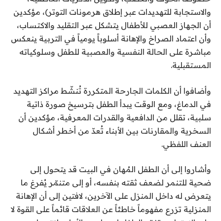
والاستجابة للتهديدات عبر إطلاق هرمونات التوتر)، مؤكدين
أن الجهاز العصبي للأطفال يتشكل عبر التقليد والاكتساب،
وأن اعتماد الصراخ والإهانة أسلوباً يومياً في التربية ينعكس
مباشرة على الحالة النفسية والعصبية للطفل وسلوكياته
المستقبلية.
وأضافوا أن الكلمات الجارحة المتكررة تُنشّط مراكز التهديد
في الدماغ، ومع الوقت يبدأ الطفل بترسيخ صورة ذاتية
سلبية، تقلل من الدافعية والقدرات المعرفية، مؤكدين أن
السخرية والمقارنات بين الأبناء تُعدّ من أخطر أشكال
العنف اللفظي.
وأشاروا إلى أن الطفل المُهان في البيت قد يتحول إلى
ضحية للتنمر لضعف ثقته بنفسه، أو إلى متنمّر يُفرغ ما
يتعرض له داخل المنزل على الآخرين، لافتين إلى أن الإهانة
المنزلية تزرع مفهوماً خاطئاً عن العلاقات قائماً على القوة لا