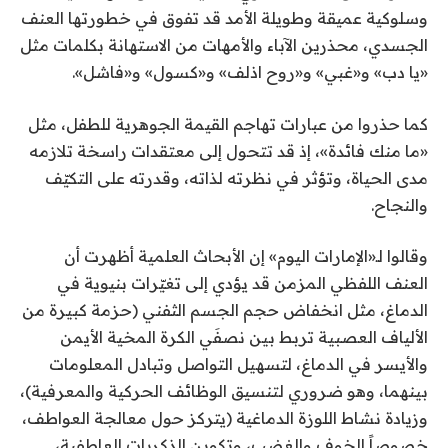
وسلوكية عميقة وطويلة الأمد قد تفوق في خطورتها العنف
الجسدي، محذرين الآباء والأمهات من الاستهانة بكلمات مثل
«يا دب» و«غبي» و«روح اذلف» و«كسول» و«فاشل».
كما حذروا من عبارات تهاجم القيمة الجوهرية للطفل، مثل
«ما منك فائدة»، إذ قد تتحول إلى معتقدات راسخة تلازمه
مدى الحياة، وتؤثر في نظرته لذاته، وقدرته على التكيّف
والنجاح.
وقالوا لـ«الإمارات اليوم» إن الأبحاث العلمية أظهرت أن
العنف اللفظي المزمن قد يؤدي إلى تغيّرات بنيوية في
الدماغ، مثل انخفاض حجم الجسم الثفني (حزمة كبيرة من
الألياف العصبية تربط بين نصفَي الكرة المخية الأيمن
والأيسر في الدماغ، لتسهيل التواصل وتبادل المعلومات
بينهما، وهو ضروري لتنسيق الوظائف الحركية والمعرفية)،
وزيادة نشاط اللوزة الدماغية (يتركز حول معالجة العواطف،
خصوصاً الخوف والغضب، وتكوين الذكريات العاطفية،