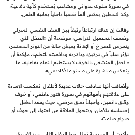
في صورة سلوك عدواني ومشاغب يُستخدم كآلية دفاعية،
وكلا النمطين يعكس ألماً نفسياً داخلياً يعانيه الطفل.
وقالت إن هناك ارتباطاً وثيقاً بين العنف النفسي المنزلي
وضعف التحصيل الدراسي، موضحة أن «الطفل الذي
يتعرض للصراخ أو الإهانة يعيش حالة من التوتر المستمر،
تؤثر سلباً في تركيزه وذاكرته ودافعيته للتعلم»، مؤكدة أن
«العقل المنشغل بالخوف لا يستطيع التعلم بفاعلية، ما
ينعكس مباشرة على مستواه الأكاديمي».
وأضافت أنها صادفت حالات عديدة لأطفال انعكست الإساءة
على علاقتهم بأمهاتهم في صورة فتور عاطفي، أو خوف
وقلق دائمين، وأحياناً تعلق مرضي، حيث يفقد الطفل
إحساسه بالأمان، وتتحول العلاقة من احتواء إلى خوف أو
صراع صامت.
وأكدت أن المدرسة تمثل خط الدفاع الثاني بعد الأسرة،