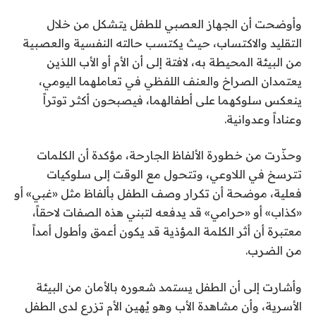
وأوضحت أن الجهاز العصبي للطفل يتشكل من خلال
التقليد والاكتساب، حيث يكتسب حالته النفسية والعصبية
من البيئة المحيطة به، لافتة إلى أن الأم أو الأب اللذين
يعتمدان الصراخ والعنف اللفظي في تعاملهما اليومي،
ينعكس سلوكهما على أطفالهما، فيصبحون أكثر توتراً
وعناداً وعدوانية.
وحذّرت من خطورة الألفاظ الجارحة، مؤكدة أن الكلمات
تترسخ في اللاوعي، وتتحول مع الوقت إلى سلوكيات
فعلية، موضحة أن تكرار وصف الطفل بألفاظ مثل «غبي» أو
«كذاب» أو «حرامي» قد يدفعه لتبني هذه الصفات لاحقاً،
معتبرة أن أثر الكلمة المؤذية قد يكون أعمق وأطول أمداً
من الضرب.
وأشارت إلى أن الطفل يستمد شعوره بالأمان من البيئة
الأسرية، وأن مشاهدة الأب وهو يُهين الأم تزرع لدى الطفل