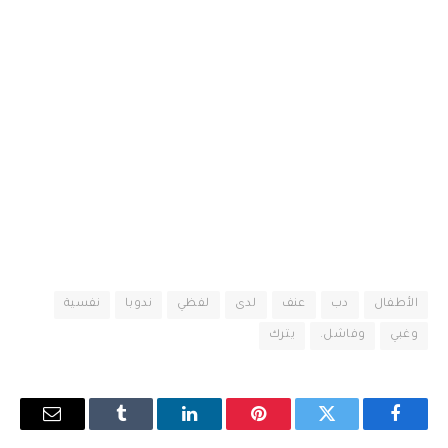
الأطفال
دب
عنف
لدى
لفظي
ندوبا
نفسية
وغبي
وفاشل.
يترك
فيسبوك
تويتر
بينتيريست
لينكدإن
Tumblr
البريد