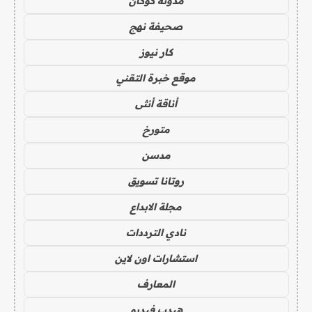
مدونة كوكان
صحيفة نهج
كار نيوز
موقع خبرة التقني
أناقة أنثى
متورخ
مدسن
روتانا تسويق
مجلة الابداع
نادي الترددات
استشارات اون لاين
المعارف
هيدب فيديو