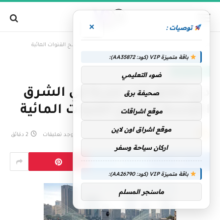
×
توصيات :
»
الرئيسية
دبي تطبّق أول تجربة في الشرق الأوسط لمسح القنوات المائية
باقة متميزة VIP (كود: AA35872):
الإمارات اليوم
ضوء التعليمي
دبي تطبّق أول تجربة في الشرق
صحيفة برق
الأوسط لمسح القنوات المائية
موقع اشراقات
موقع اشراق اون لاين
بواسطة
فريق التحرير
12 مايو، 2026
لا توجد تعليقات
2 دقائق
اركان سياحة وسفر
باقة متميزة VIP (كود: AA26790):
ماسنجر المسلم