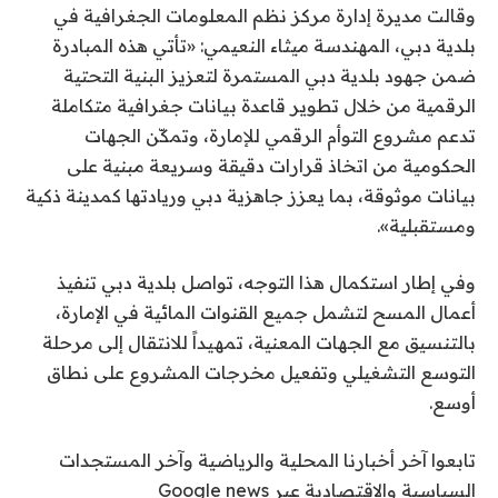
وقالت مديرة إدارة مركز نظم المعلومات الجغرافية في
بلدية دبي، المهندسة ميثاء النعيمي: «تأتي هذه المبادرة
ضمن جهود بلدية دبي المستمرة لتعزيز البنية التحتية
الرقمية من خلال تطوير قاعدة بيانات جغرافية متكاملة
تدعم مشروع التوأم الرقمي للإمارة، وتمكّن الجهات
الحكومية من اتخاذ قرارات دقيقة وسريعة مبنية على
بيانات موثوقة، بما يعزز جاهزية دبي وريادتها كمدينة ذكية
ومستقبلية».
وفي إطار استكمال هذا التوجه، تواصل بلدية دبي تنفيذ
أعمال المسح لتشمل جميع القنوات المائية في الإمارة،
بالتنسيق مع الجهات المعنية، تمهيداً للانتقال إلى مرحلة
التوسع التشغيلي وتفعيل مخرجات المشروع على نطاق
أوسع.
تابعوا آخر أخبارنا المحلية والرياضية وآخر المستجدات
السياسية والإقتصادية عبر Google news