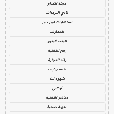
مجلة الابداع
نادي الترددات
استشارات اون لاين
المعارف
هيدب فيديو
رمح التقنية
رذاذ التجارة
طعم وكيف
شهود نت
أركاني
مباشر التقنية
مدونة صحبة