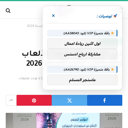
×
توصيات :
»
الرئيسية
دبي تتزين بـ 48 عرضاً للألعاب النارية في رأس السنة 2026
باقة متميزة VIP (كود: AA38045):
الإمارات اليوم
اول اثنين ريادة اعمال
دبي تتزين بـ 48 عرضاً للألعاب
مشاركة ارباح ادسنس
النارية في رأس السنة 2026
باقة متميزة VIP (كود: AA26790):
بواسطة
فريق التحرير
26 ديسمبر، 2025
لا توجد تعليقات
ماسنجر المسلم
2 دقائق