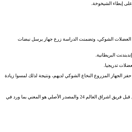
 على إبطاء الشيخوخة.
مور العضلات الشوكي، وتضمنت الدراسة زرع جهاز يرسل نبضات
بندنت البريطانية.
ز الجهاز المزروع النخاع الشوكي لديهم، ونتيجة لذلك لمسوا زيادة
الجدير بالذكر أن خبر “خبراء يكشفون الوقت المثالي لتناول الغداء وشراب يحمي قلوب مرضى السكري” تم نقله واقتباسه والتعديل عليه من قبل فريق اشراق العالم 24 والمصدر الأصلي هو المعني بما ورد في