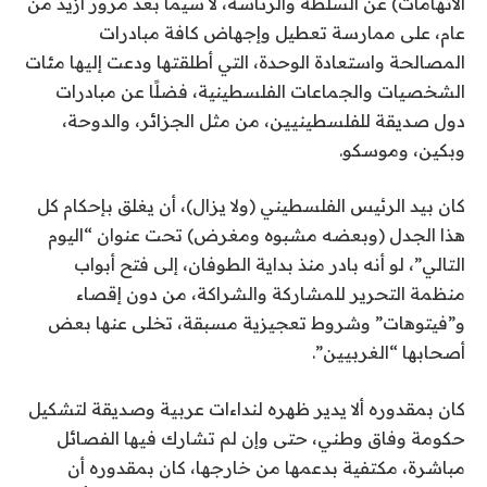
الاتهامات) عن السلطة والرئاسة، لا سيما بعد مرور أزيد من
عام، على ممارسة تعطيل وإجهاض كافة مبادرات
المصالحة واستعادة الوحدة، التي أطلقتها ودعت إليها مئات
الشخصيات والجماعات الفلسطينية، فضلًا عن مبادرات
دول صديقة للفلسطينيين، من مثل الجزائر، والدوحة،
وبكين، وموسكو.
كان بيد الرئيس الفلسطيني (ولا يزال)، أن يغلق بإحكام كل
هذا الجدل (وبعضه مشبوه ومغرض) تحت عنوان “اليوم
التالي”، لو أنه بادر منذ بداية الطوفان، إلى فتح أبواب
منظمة التحرير للمشاركة والشراكة، من دون إقصاء
و”فيتوهات” وشروط تعجيزية مسبقة، تخلى عنها بعض
أصحابها “الغربيين”.
كان بمقدوره ألا يدير ظهره لنداءات عربية وصديقة لتشكيل
حكومة وفاق وطني، حتى وإن لم تشارك فيها الفصائل
مباشرة، مكتفية بدعمها من خارجها، كان بمقدوره أن