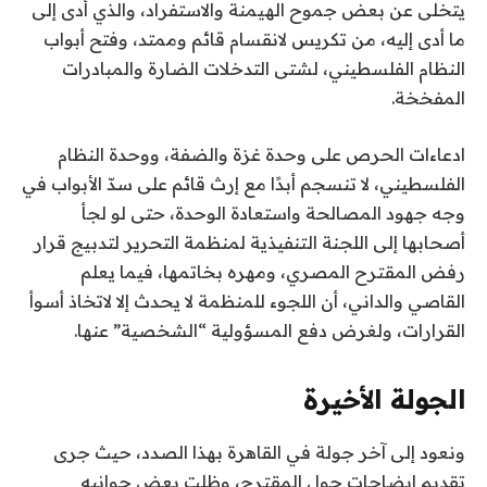
يتخلى عن بعض جموح الهيمنة والاستفراد، والذي أدى إلى
ما أدى إليه، من تكريس لانقسام قائم وممتد، وفتح أبواب
النظام الفلسطيني، لشتى التدخلات الضارة والمبادرات
المفخخة.
ادعاءات الحرص على وحدة غزة والضفة، ووحدة النظام
الفلسطيني، لا تنسجم أبدًا مع إرث قائم على سدّ الأبواب في
وجه جهود المصالحة واستعادة الوحدة، حتى لو لجأ
أصحابها إلى اللجنة التنفيذية لمنظمة التحرير لتدبيج قرار
رفض المقترح المصري، ومهره بخاتمها، فيما يعلم
القاصي والداني، أن اللجوء للمنظمة لا يحدث إلا لاتخاذ أسوأ
القرارات، ولغرض دفع المسؤولية “الشخصية” عنها.
الجولة الأخيرة
ونعود إلى آخر جولة في القاهرة بهذا الصدد، حيث جرى
تقديم إيضاحات حول المقترح، وظلت بعض جوانبه