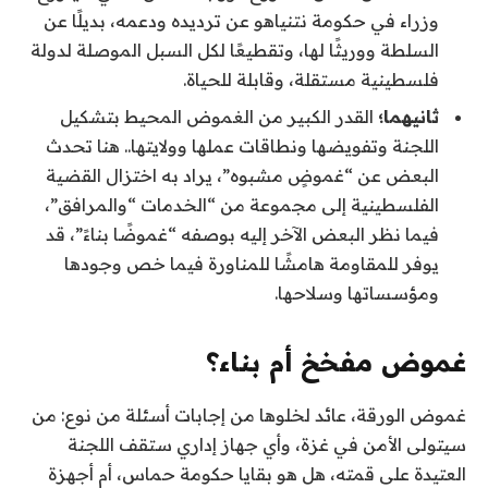
وزراء في حكومة نتنياهو عن ترديده ودعمه، بديلًا عن
السلطة ووريثًا لها، وتقطيعًا لكل السبل الموصلة لدولة
فلسطينية مستقلة، وقابلة للحياة.
ثانيهما؛
القدر الكبير من الغموض المحيط بتشكيل
اللجنة وتفويضها ونطاقات عملها وولايتها.. هنا تحدث
البعض عن “غموضٍ مشبوه”، يراد به اختزال القضية
الفلسطينية إلى مجموعة من “الخدمات “والمرافق”،
فيما نظر البعض الآخر إليه بوصفه “غموضًا بناءً”، قد
يوفر للمقاومة هامشًا للمناورة فيما خص وجودها
ومؤسساتها وسلاحها.
غموض مفخخ أم بناء؟
غموض الورقة، عائد لخلوها من إجابات أسئلة من نوع: من
سيتولى الأمن في غزة، وأي جهاز إداري ستقف اللجنة
العتيدة على قمته، هل هو بقايا حكومة حماس، أم أجهزة