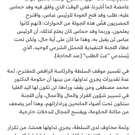
غامضة كما أشرنا، ففي الوقت الذي وافق فيه وفد حماس
عليه، طلب وفد فتح العودة للرئيس عباس، واقترح
المصريون فضّ هذه الجولة من الحوارات؛ لأنهم كانوا
يعلمون، وربما وفد حماس كان يعلم كذلك، أن الرئيس
عباس لن يقبل به، وهذا ما كان على أية حال، ولكن تحت
غطاء اللجنة التنفيذية للممثل الشرعي الوحيد، الذي
يُستدعي “غبّ الطلب” [عند الحاجة].
في تفسير موقف السلطة والرئاسة الرافض للمقترح، ثمة
عدة تقديرات يجري تداولها، من بينها أن حكومة الدكتور
محمد مصطفى ومن يقف وراءها، لن تكون لها اليد العليا
في تسيير شؤون القرار والمال والأعمال، وأن اللجنة
ستكون تحت أضواء المانحين وراداراتهم، وهذا أمر يضعف
من مكانة الحكومة، ويفسح المجال لتدخلات خارجية.
وثمة مخاوف لدى السلطة، يجري تداولها همسًا، من تكرار