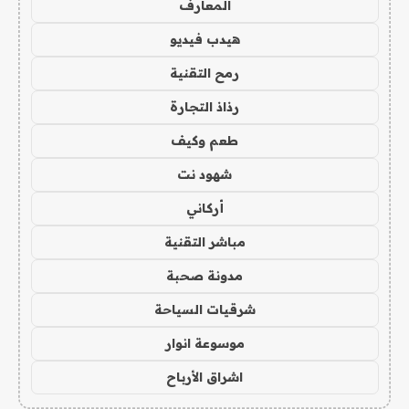
المعارف
هيدب فيديو
رمح التقنية
رذاذ التجارة
طعم وكيف
شهود نت
أركاني
مباشر التقنية
مدونة صحبة
شرقيات السياحة
موسوعة انوار
اشراق الأرباح