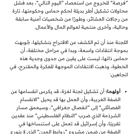
“فرصة” للخروج من استعصاء “اليوم التالي”، بعد فشل
محاولات تشكيل أطر بديلة لحكم حماس وحكومتها، تارة
من رجالات العشائر، وطورًا من شخصيات أمنية سابقة
وحالية، وأخرى منتمية لعوالم المال والأعمال.
اللجنة منذ أن تم الكشف عن الاقتراح بتشكيلها، جُوبهت
بموجة انتقادات واسعة، وبدا في مراحل مختلفة، أن
حماس ذاتها، ليست على يقين من جدوى وجدية هذه
الخطوة، وذهبت الانتقادات الموجهة للفكرة والمقترح، في
اتجاهين:
أولهما؛
أن تشكيل لجنة لغزة، قد يكرس انقسامها عن
الضفة الغربية، وأن العمل بها قد يحيل “الانقسام
الفصائلي” إلى “انفصال جغرافي”، وسيعمق مسار
الشرذمة الذي ضرب “النظام الفلسطيني” منذ عقدين
تقريبًا، وأن إسرائيل قد تعمل على استنساخها في
الضفة من ضمن مشروع “روابط المدن” الذي لا يتورع