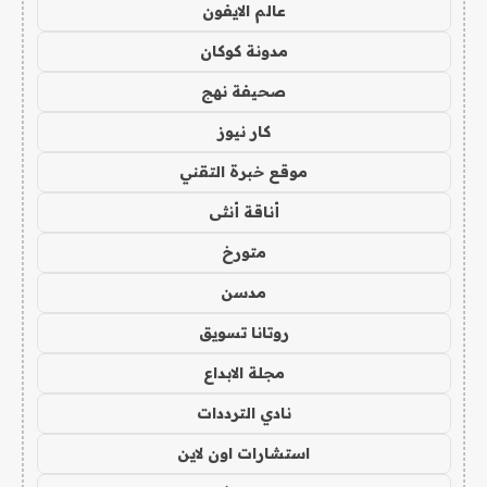
عالم الايفون
مدونة كوكان
صحيفة نهج
كار نيوز
موقع خبرة التقني
أناقة أنثى
متورخ
مدسن
روتانا تسويق
مجلة الابداع
نادي الترددات
استشارات اون لاين