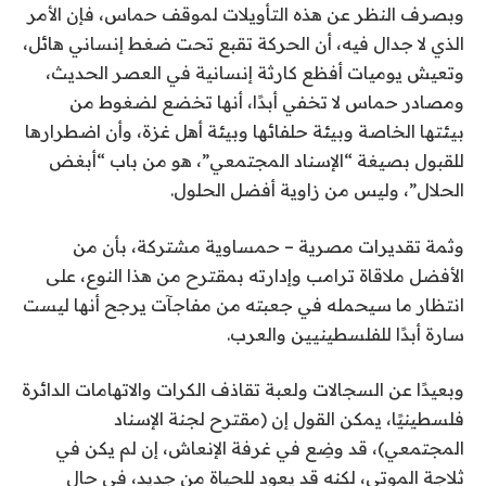
وبصرف النظر عن هذه التأويلات لموقف حماس، فإن الأمر
الذي لا جدال فيه، أن الحركة تقبع تحت ضغط إنساني هائل،
وتعيش يوميات أفظع كارثة إنسانية في العصر الحديث،
ومصادر حماس لا تخفي أبدًا، أنها تخضع لضغوط من
بيئتها الخاصة وبيئة حلفائها وبيئة أهل غزة، وأن اضطرارها
للقبول بصيغة “الإسناد المجتمعي”، هو من باب “أبغض
الحلال”، وليس من زاوية أفضل الحلول.
وثمة تقديرات مصرية – حمساوية مشتركة، بأن من
الأفضل ملاقاة ترامب وإدارته بمقترح من هذا النوع، على
انتظار ما سيحمله في جعبته من مفاجآت يرجح أنها ليست
سارة أبدًا للفلسطينيين والعرب.
وبعيدًا عن السجالات ولعبة تقاذف الكرات والاتهامات الدائرة
فلسطينيًا، يمكن القول إن (مقترح لجنة الإسناد
المجتمعي)، قد وضِع في غرفة الإنعاش، إن لم يكن في
ثلاجة الموتى، لكنه قد يعود للحياة من جديد، في حال