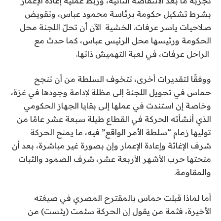
تجربة ما بعد الانتفاضة الثانية، وربط عملية إعادة الإعمار
بشرط تشكيل حكومة برئاسة محمود عباس، وتقويض
صلاحيات ياسر عرفات. الخشية الآن أن تحلّ اللجنة محل
الحكومة ورئيسها محل الرئيس عباس، كما حدث مع
الراحل عرفات، في لعبة التهميش ذاتها.
ووفقًا لتقديرات أخرى، تتخوف السلطة من أن تنجح
حماس في تحويل اللجنة إلى مظلة لإدامة وجودها في غزة،
وخاصة إن استندت في عملها إلى بقايا الجهاز الحكومي
الذي أنشأته الحركة في القطاع طيلة سبعة عشر عامًا من
توليها زمام “سلطة الأمر الواقع” فيه، ما يمنح الحركة
شرف الإغاثة وإعادة الإعمار وإن بصورة غير مباشرة، بعد أن
منحتها حرب الأشهر الأربعة عشر، شرف الصمود والثبات
والمقاومة.
أما لماذا قبلت حماس بالمقترح المصري في صيغته
الأخيرة، فثمة من يقول إن الحركة سئمت (يئست) من