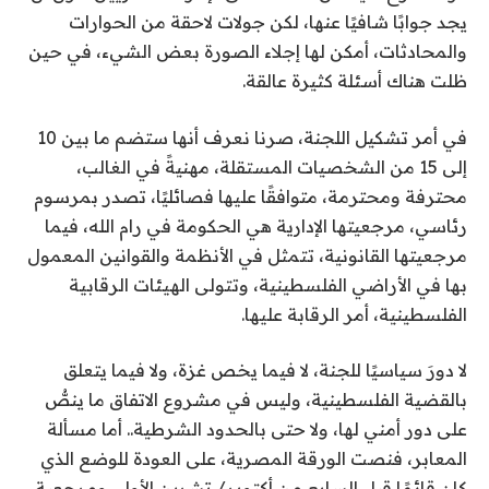
يجد جوابًا شافيًا عنها، لكن جولات لاحقة من الحوارات
والمحادثات، أمكن لها إجلاء الصورة بعض الشيء، في حين
ظلت هناك أسئلة كثيرة عالقة.
في أمر تشكيل اللجنة، صرنا نعرف أنها ستضم ما بين 10
إلى 15 من الشخصيات المستقلة، مهنيةً في الغالب،
محترفة ومحترمة، متوافقًا عليها فصائليًا، تصدر بمرسوم
رئاسي، مرجعيتها الإدارية هي الحكومة في رام الله، فيما
مرجعيتها القانونية، تتمثل في الأنظمة والقوانين المعمول
بها في الأراضي الفلسطينية، وتتولى الهيئات الرقابية
الفلسطينية، أمر الرقابة عليها.
لا دورَ سياسيًا للجنة، لا فيما يخص غزة، ولا فيما يتعلق
بالقضية الفلسطينية، وليس في مشروع الاتفاق ما ينصُّ
على دور أمني لها، ولا حتى بالحدود الشرطية.. أما مسألة
المعابر، فنصت الورقة المصرية، على العودة للوضع الذي
كان قائمًا قبل السابع من أكتوبر/ تشرين الأول، ومرجعية