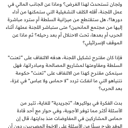
ولجان تستحدث لهذا الغرض؟ وماذا عن الجانب المالي في
عمل اللجنة، أقله الكلف التشغيلية التي ستمكنها من أداء
دورها؟، هل ستقتطع من ميزانية السلطة أم سترد مباشرة
إليها من مجتمع المانحين؟ متى ستباشر اللجنة عملها، أثناء
الحرب أم بعدها، تحت الاحتلال أم بعد رحيله؟ ثم ماذا عن
الموقف الإسرائيلي؟
فإذا كان مقترح تشكيل اللجنة، هدفه الالتفاف على “تعنت”
السلطة ومقاومتها لمشاريع المصالحة ومبادراتها، فهل
سيتمكن مقترح كهذا من الالتفاف على “تعنت” حكومة
نتنياهو التي ما انفكت تردد “لا حماس ولا عباس” في غزة،
بعد الحرب؟
بدت الفكرة في بواكيرها، “تجريدية” للغاية، تثير من
الأسئلة أكثر مما توفر الأجوبة، وفي حوار مع أحد قادة
حماس المشاركين في المفاوضات منذ بدايتها، قال إن
الوفد طرح سيلًا من الأسئلة على الإخوة المصريين، دون أن