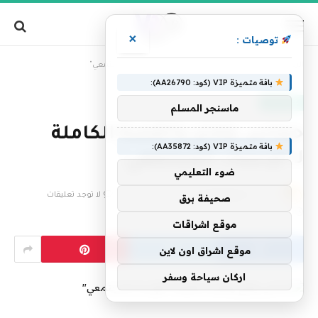
×
توصيات :
»
الرئيسية
حماس وفتح والقصة الكاملة لـ"الإسناد المجتمعي"
باقة متميزة VIP (كود: AA26790):
عاجل الآن
ماسنجر المسلم
حماس وفتح والقصة الكاملة
باقة متميزة VIP (كود: AA35872):
لـ"الإسناد المجتمعي"
ضوء التعليمي
بواسطة
فريق التحرير
10 ديسمبر، 2024
لا توجد تعليقات
صحيفة برق
8 دقائق
موقع اشراقات
موقع اشراق اون لاين
اركان سياحة وسفر