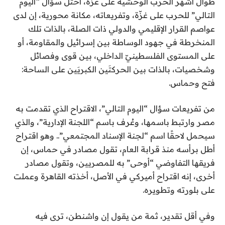
طوال أشهر الحرب الوحشية على غزة، احتلّ سؤال “اليوم
التالي” للحرب على غزّة، وتفريعاته، مكانة محورية، إن لدى
عواصم القرار الإقليمي والدولي ذات الصلة، بالذات تلك
المنخرطة في جهود الوساطة بين إسرائيل والمقاومة، أو
على المستوى الفلسطينيّ الداخلي، بين قوى وفصائل
وشخصيات، بالذات بين الحركتَين الكبريَين على الساحة:
فتح وحماس.
من تفريعات سؤال “اليوم التالي”، الاقتراح الذي تقدمت به
مصر وارتبط باسمها، وعُرف باسم “اللجنة الإدارية”، والذي
سيحمل لاحقًا اسم “لجنة الإسناد المجتمعي”.. وهو اقتراح
أطل برأسه منذ قرابة العام، تقول مصادر في حماس، إن
فريقها التفاوضي “أوحى” به للمصريين، وتقول مصادر
أخرى، إنه اقتراح أميركي في الأصل، أخذته القاهرة وعملت
على بلورته وتطويره.
وفي أقل تقدير، ثمة من يقول إن واشنطن، ترى فيه