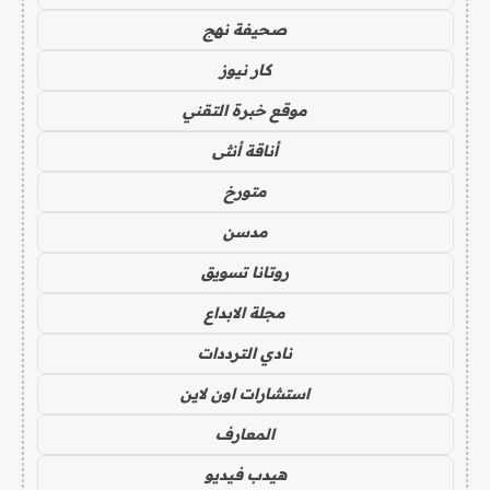
صحيفة نهج
كار نيوز
موقع خبرة التقني
أناقة أنثى
متورخ
مدسن
روتانا تسويق
مجلة الابداع
نادي الترددات
استشارات اون لاين
المعارف
هيدب فيديو