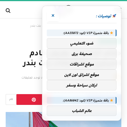
×
توصيات :
»
الرئيسية
حكام الإمارات يعزون خادم الحرمين بوفاة وفاء بنت بندر
باقة متميزة VIP (كود: AA35872):
الإمارات اليوم
ضوء التعليمي
حكام الإمارات يعزون خادم
صحيفة برق
الحرمين بوفاة وفاء بنت بندر
موقع اشراقات
موقع اشراق اون لاين
بواسطة
فريق التحرير
11 نوفمبر، 2025
لا توجد تعليقات
اركان سياحة وسفر
1 دقائق
باقة متميزة VIP (كود: AA86842):
عالم الشباب