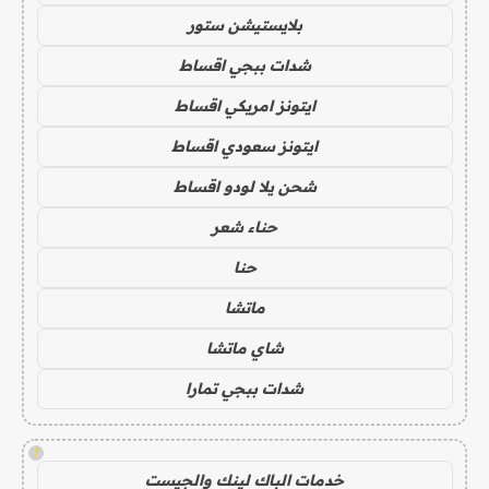
بلايستيشن ستور
شدات ببجي اقساط
ايتونز امريكي اقساط
ايتونز سعودي اقساط
شحن يلا لودو اقساط
حناء شعر
حنا
ماتشا
شاي ماتشا
شدات ببجي تمارا
!
خدمات الباك لينك والجيست