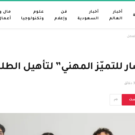
أخبار
أخبار
فن
علوم
مال و
العالم
السعودية
وإعلام
وتكنولوجيا
أعمال
العمل
 للتميّز المهني” لتأهيل الط
3 دقائق
ست