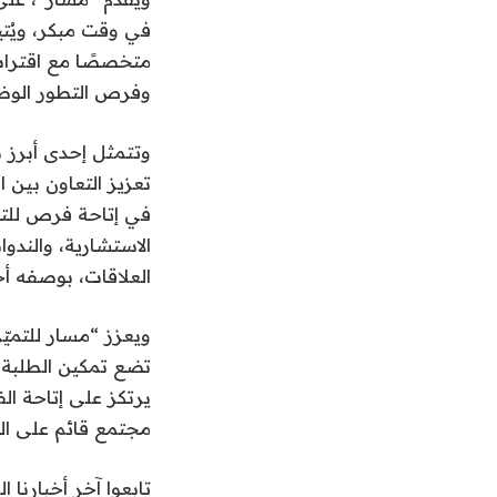
في وقت مبكر، ويُتي
متخصصًا مع اقتراب
وفرص التطور الوظي
وتتمثل إحدى أبرز 
تعزيز التعاون بين 
في إتاحة فرص للتج
الاستشارية، والندوا
العلاقات، بوصفه أحد
ويعزز “مسار للتمي
تضع تمكين الطلبة ف
يرتكز على إتاحة ا
مجتمع قائم على المع
تابعوا آخر أخبارنا ال