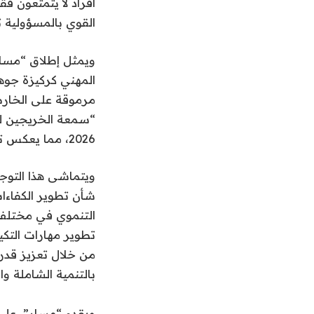
أفراد لا يتمتعون فق
القوي بالمسؤولية ت
ويمثل إطلاق “مسار”
المهني كركيزة جوهر
مرموقة على الخارط
“سمعة الخريجين ل
2026، مما يعكس تركيزها المستمر على تخريح كفاءات تلبي تطلعات سوق العمل.
شأن تطوير الكفاءات
التنموي في مختلف 
تطوير مهارات التكيف
من خلال تعزيز قدرا
بالتنمية الشاملة وا
ويقدم “مسار”، على ا