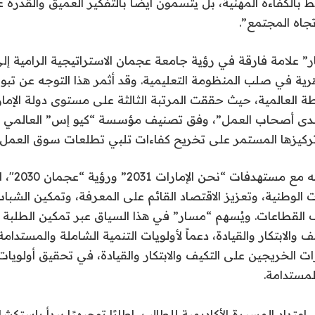
ط بالكفاءة المهنية، بل يتّسمون أيضًا بالتفكير العميق والقدرة
جاه المجتمع”.
 علامة فارقة في رؤية جامعة عجمان الاستراتيجية الرامية إل
ية في صلب المنظومة التعليمية. وقد أثمر هذا التوجه عن تبوء
ة العالمية، حيث حققت المرتبة الثالثة على مستوى دولة الإم
دى أصحاب العمل”، وفق تصنيف مؤسسة “كيو إس” العالمي لل
ويتماشى هذا ال
 الوطنية، وتعزيز الاقتصاد القائم على المعرفة، وتمكين الشباب
القطاعات. ويُسهم “مسار” في هذا السياق عبر تمكين الطلبة 
 والابتكار والقيادة، دعماً لأولويات التنمية الشاملة والمستدا
ت الخريجين على التكيف والابتكار والقيادة، في تحقيق أولويات 
لمستدامة.
متداد المسيرة الأكاديمية للطالب، إطارًا توجيهيًا يبدأ باستكش