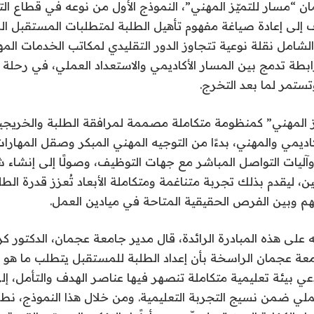
“مسار للتميّز المهني”، النموذج الأول من نوعه في قطاع التع
ف إلى إعادة صياغة مفهوم تأهيل الطلبة لمتطلبات المستقبل الم
 الشامل نقلة نوعية تتجاوز الدور التقليدي لمكاتب الخدمات الم
طة تدمج بين المسار الأكاديمي والاستعداد العملي، في رحلة 
تستمر لما بعد التخرج.
ّز المهني” كمنظومة متكاملة مصممة لمرافقة الطلبة والخريج
ديمي والمهني، بدءًا من التوجيه المهني المبكر وصقل المهارات
وآليات التواصل المباشر مع جهات التوظيف، وصولًا إلى إنشاء
ن، ليقدم بذلك تجربة متناغمة ومتكاملة الأبعاد تُعزز قدرة ال
هم وبين الفرص الحقيقية المتاحة في ميادين العمل.
ى هذه المبادرة الرائدة، قال مدير جامعة عجمان، الدكتور كر
ة عجمان الراسخة بأن إعداد الطلبة للمستقبل يتطلب ما هو أ
عي بيئة تعليمية متكاملة تنصهر فيها عناصر الهدف والتأمل، إل
عملي ضمن نسيج التجربة التعليمية. ومن خلال هذا النموذج، نط