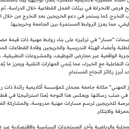
ح فرص الانخراط في بيئات العمل القطاعية خلال الدراسة، ثم يق
 التخرج. كما يستمر في دعم الخريجين بعد التخرج من خلال ال
في، مما يعزز الروابط المستمرة بين الجامعة وخريجيها.
سمات “مسار” في تركيزه على بناء روابط مهنية ذات قيمة مض
الطلبة وأعضاء الهيئة التدريسية والخريجين وقادة القطاعات الم
ربة الواقعية عبر معارض التوظيف، والمشروعات التطبيقية، و
ت التفاعلية مع الخبراء، مما يُنمي المهارات التقنية ويعزز ما ي
 أبرز ركائز النجاح المستدام.
ّز المهني” مكانة جامعة عجمان كمؤسسة أكاديمية رائدة ذات ر
ي صلب رسالتها. ويعكس هذا التوجه بُعدًا استراتيجيًا في قطاع 
لفرصة للخريجين لرسم مسارات مهنية مدروسة، والمشاركة الفاع
رفة والابتكار.
محلية والرياضية وآخر المستجدات السياسية والإقتصادية عبر Google news