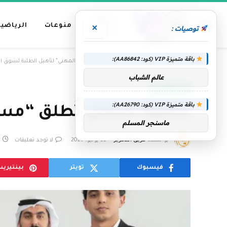
عناوين
منوعات
الرياضية
×
توصيات :
رئيسية
باقة متميزة VIP (كود: AA86842):
»
الرئيسية
جامعة عجمان تُطلق “مسار للتميّز المهني” لتأهيل الطلبة لسوق 
عالم الشباب
الإمارات اليوم
باقة متميزة VIP (كود: AA26790):
جامعة عجمان تُطلق “مسار
ماسنجر المسلم
بواسطة
فريق التحرير
22 يوليو، 2025
لا توجد تعليقات
فيسبوك
تويتر
بينتيري