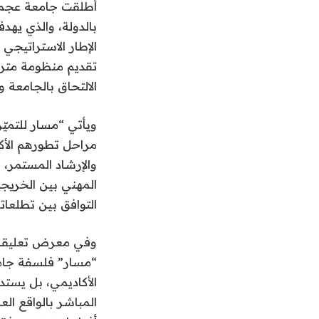
أطلقت جامعة عجمان 
بالدولة، والذي يهد
الإطار الاستراتيجي
تقديم منظومة متراب
الالتحاق بالجامعة و
ويأتي “مسار للتمي
مراحل تطورهم الأكا
والإرشاد المستمر، 
المهني بين الخريجي
التوافق بين تطلعات
وفي معرض تعليقه عل
“مسار” فلسفة جامع
الأكاديمي، بل يستد
المباشر بالواقع ال