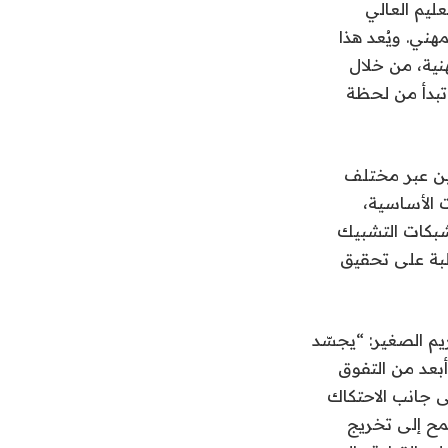
ليم العالي
هني. ويُعد هذا
هنية، من خلال
تبدأ من لحظة
ين عبر مختلف
 الأساسية،
 شبكات التشبيك
طلبة على تحقيق
يم الصغير: “يجسّد
بعد من التفوق
ى جانب الاحتكاك
مح إلى تخريج