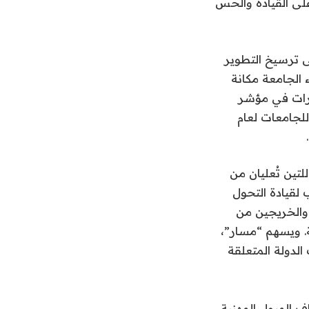
 على القيادة والحس
ى ترسيخ التطوير
 الجامعة مكانة
ارات في مؤشر
جامعات لعام
توجه مع مستهدفات “نحن الإمارات 2031” ورؤية “عجمان 2030″، اللتين تُعليان من
 لقيادة التحول
والخريجين من
مة. ويسهم “مسار”،
الدولة المتعلقة
اف الميول المهنية