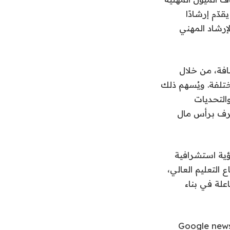
دّم إرشادًا
إرشاد المهني
افة، من خلال
ختلفة. ويُسهم ذلك
التحديات
ُعرف برأس مال
ؤية استشرافية
التعليم العالي،
لة في بناء