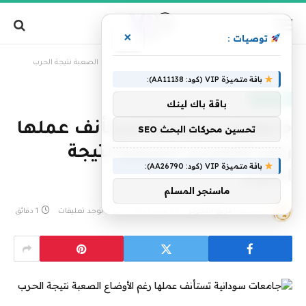
×
توصيات :
»
الرئيسية
جامعات سودانية تستأنف عملها رغم الأوضاع الصعبة نتيجة الحرب
باقة متميزة VIP (كود: AA11138):
عاجل الآن
باقة باك لينك
جامعات سودانية تستأنف عملها
تحسين محركات البحث SEO
رغم الأوضاع الصعبة نتيجة
باقة متميزة VIP (كود: AA26790):
الحرب
ماسنجر المسلم
بواسطة
فريق التحرير
24 مايو، 2025
لا توجد تعليقات
1 دقائق