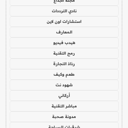
مجلة الابداع
نادي الترددات
استشارات اون لاين
المعارف
هيدب فيديو
رمح التقنية
رذاذ التجارة
طعم وكيف
شهود نت
أركاني
مباشر التقنية
مدونة صحبة
شرقيات السياحة