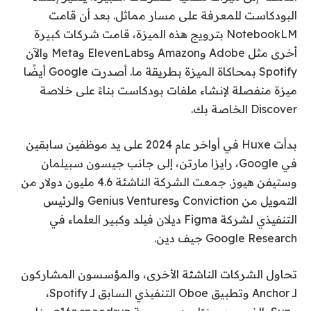
البودكاست للمعرفة على مسار مماثل. بعد أن قامت
NotebookLM بترويج هذه الميزة، قامت شركات كبيرة
أخرى مثل Adobe وAmazon وElevenLabs وMeta والآن
Spotify بمحاكاة الميزة بطريقة ما. أصدرت Google أيضًا
ميزة منفصلة لإنشاء ملفات بودكاست بناءً على خلاصة
Discover الخاصة بك.
بدأت Huxe في أواخر عام 2024 على يد موظفين سابقين
في Google، رايزا مارتن، إلى جانب جيسون سبيلمان
وستيفن هيوز. جمعت الشركة الناشئة 4.6 مليون دولار من
التمويل من Conviction وGenius Ventures والرئيس
التنفيذي لشركة Figma ديلان فيلد وكبير العلماء في
Google Research جيف دين.
تحاول الشركات الناشئة الأخرى، والمؤسسون المشاركون
لـ Anchor وتطبيق Oboe التنفيذي السابق لـ Spotify،