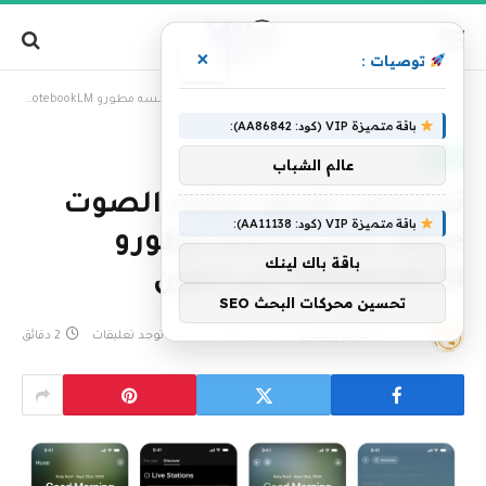
×
توصيات :
»
الرئيسية
تم إغلاق تطبيق إنشاء الصوت Huxe، الذي أسسه مطورو NotebookLM السابقون
باقة متميزة VIP (كود: AA86842):
تقنية
عالم الشباب
تم إغلاق تطبيق إنشاء الصوت
باقة متميزة VIP (كود: AA11138):
Huxe، الذي أسسه مطورو
باقة باك لينك
NotebookLM السابقون
تحسين محركات البحث SEO
بواسطة
فريق التحرير
23 مايو، 2026
لا توجد تعليقات
2 دقائق