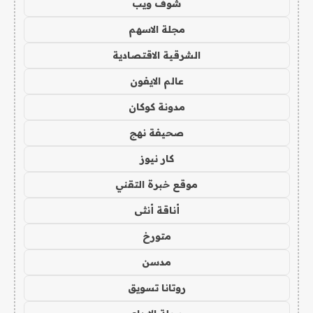
شوف ويب
مجلة الاسهم
الشرقية الاقتصادية
عالم الايفون
مدونة كوكان
صحيفة نهج
كار نيوز
موقع خبرة التقني
أناقة أنثى
متورخ
مدسن
روتانا تسويق