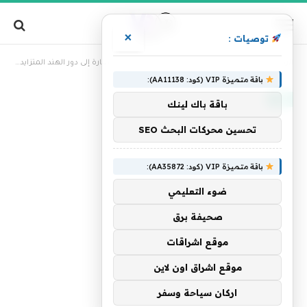
×
توصيات :
»
الرئيسية
تقوم Microsoft باستغلال Alt Carbon في إشارة إلى دور الهند المتزايد في إزالة الكربون
باقة متميزة VIP (كود: AA11138):
تقنية
باقة باك لينك
تحسين محركات البحث SEO
باقة متميزة VIP (كود: AA35872):
ضوء التعليمي
صحيفة برق
موقع اشراقات
موقع اشراق اون لاين
اركان سياحة وسفر