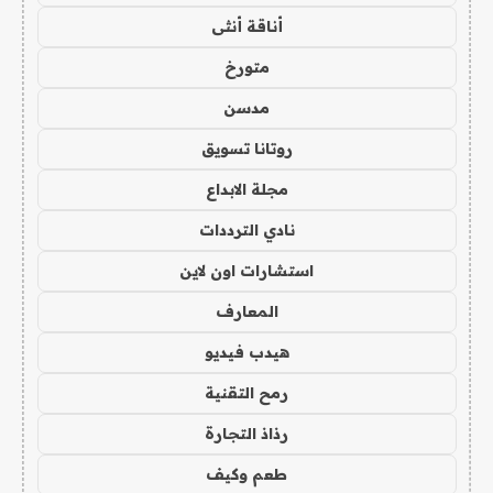
أناقة أنثى
متورخ
مدسن
روتانا تسويق
مجلة الابداع
نادي الترددات
استشارات اون لاين
المعارف
هيدب فيديو
رمح التقنية
رذاذ التجارة
طعم وكيف