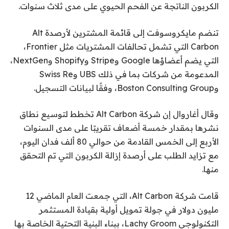
الكربون الناتجة عن الفحم الحيوي على مدى ثلاث سنوات.
تنضم مايكروسوفت إلى قائمة المشترين لأرصدة Alt
Carbon التي تشمل تحالفات المشتريات مثل Frontier،
التي يضم أعضاؤها Google وStripe وShopify وNextGen،
المدعومة من شركات بما في ذلك UBS وSwiss Re
وBoston Consulting Group، وفقًا لبيانات التسجيل.
وقال أغاروال إن شركة Alt Carbon تخطط لتوسيع نطاق
نشرها بمقدار خمسة أضعاف تقريبًا على مدى السنوات
الأربع إلى الخمس القادمة من حوالي 80 ألف فدان اليوم،
مع تزايد الطلب على أرصدة إزالة الكربون التي تم التحقق
منها.
قامت شركة Alt Carbon، التي جمعت العام الماضي 12
مليون دولار في جولة تمويل أولية بقيادة المستثمر
التكنولوجي Lachy Groom، ببناء البنية التحتية الخاصة بها