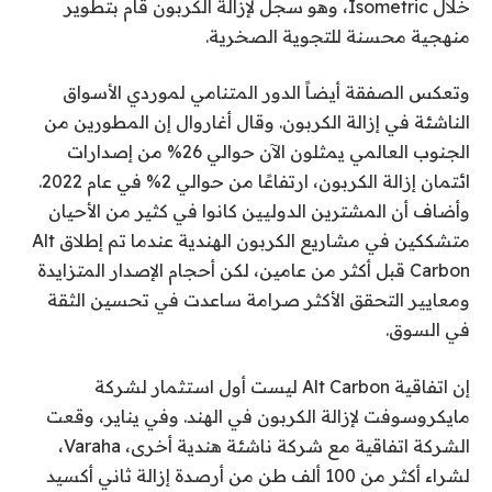
خلال Isometric، وهو سجل لإزالة الكربون قام بتطوير
منهجية محسنة للتجوية الصخرية.
وتعكس الصفقة أيضاً الدور المتنامي لموردي الأسواق
الناشئة في إزالة الكربون. وقال أغاروال إن المطورين من
الجنوب العالمي يمثلون الآن حوالي 26% من إصدارات
ائتمان إزالة الكربون، ارتفاعًا من حوالي 2% في عام 2022.
وأضاف أن المشترين الدوليين كانوا في كثير من الأحيان
متشككين في مشاريع الكربون الهندية عندما تم إطلاق Alt
Carbon قبل أكثر من عامين، لكن أحجام الإصدار المتزايدة
ومعايير التحقق الأكثر صرامة ساعدت في تحسين الثقة
في السوق.
إن اتفاقية Alt Carbon ليست أول استثمار لشركة
مايكروسوفت لإزالة الكربون في الهند. وفي يناير، وقعت
الشركة اتفاقية مع شركة ناشئة هندية أخرى، Varaha،
لشراء أكثر من 100 ألف طن من أرصدة إزالة ثاني أكسيد