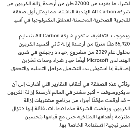
لشراء ما يقرب من 37000 طن من أرصدة إزالة الكربون من
شركة Alt Carbon الهندية الناشئة، مما يمثل أول صفقة
للتجوية الصخرية المحسنة لعملاق التكنولوجيا في آسيا.
وبموجب الاتفاقية، ستقوم شركة Alt Carbon بتسليم
36,920 طنًا متريًا من أرصدة إزالة ثاني أكسيد الكربون
بحلول عام 2029 من مشروع إحياء دارجيلنج في شرق
الهند. لدى Microsoft أيضًا خيار شراء وحدات تخزين
إضافية إذا استوفى بدء التشغيل مراحل التسليم والتحقق.
وتأتي هذه الصفقة في أعقاب التقارير التي أشارت إلى أن
مايكروسوفت – أكبر مشتر في العالم لأرصدة إزالة الكربون
– قد أوقفت مؤقتًا أجزاء من برنامج مشتريات إزالة
الكربون. ورفضت الشركة هذه الادعاءات، قائلة إنها لا تزال
ملتزمة بأهدافها المناخية حتى مع قيامها بتحسين
استراتيجية الاستدامة الخاصة بها.