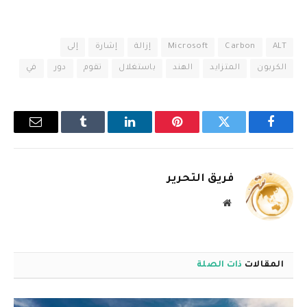
ALT
Carbon
Microsoft
إزالة
إشارة
إلى
الكربون
المتزايد
الهند
باستغلال
تقوم
دور
في
فيسبوك
تويتر
بينتيريست
لينكدإن
Tumblr
البريد
الإلكترو
فريق التحرير
موقع
الويب
المقالات
ذات الصلة