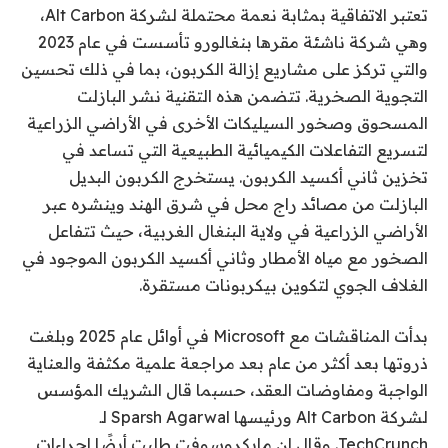
تعتبر الاتفاقية بمثابة نعمة محتملة لشركة Alt Carbon،
وهي شركة ناشئة مقرها بنغالورو تأسست في عام 2023
والتي تركز على مشاريع إزالة الكربون، بما في ذلك تحسين
التجوية الصخرية. تتضمن هذه التقنية نشر البازلت
المسحوق وصخور السيليكات الأخرى في الأراضي الزراعية
لتسريع التفاعلات الكيميائية الطبيعية التي تساعد في
تخزين ثاني أكسيد الكربون. يستخرج الكربون البديل
البازلت من مصائد راج محل في شرق الهند وينشره عبر
الأراضي الزراعية في ولاية البنغال الغربية، حيث تتفاعل
الصخور مع مياه الأمطار وثاني أكسيد الكربون الموجود في
الغلاف الجوي لتكوين بيكربونات مستقرة.
بدأت المناقشات مع Microsoft في أوائل عام 2025 وبلغت
ذروتها بعد أكثر من عام بعد مراجعة علمية مكثفة والعناية
الواجبة ومفاوضات العقد، حسبما قال الشريك المؤسس
لشركة Alt Carbon ورئيسها Sparsh Agarwal لـ
TechCrunch. وقال إن مايكروسوفت طلبت أيضًا إجراءات