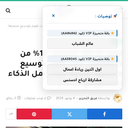
×
توصيات :
»
الرئيسية
تقوم GitLab بتخفيض 14% من الموظفين حيث تقوم بتوسيع منصتها لخدمة أعباء عمل الذكاء الاصطناعي
باقة متميزة VIP (كود: AA86842):
تقنية
عالم الشباب
تقوم GitLab بتخفيض 14% من
باقة متميزة VIP (كود: AA38045):
الموظفين حيث تقوم بتوسيع
اول اثنين ريادة اعمال
منصتها لخدمة أعباء عمل الذكاء
مشاركة ارباح ادسنس
الاصطناعي
بواسطة
فريق التحرير
4 يونيو، 2026
لا توجد تعليقات
3 دقائق