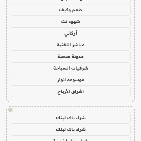
طعم وكيف
شهود نت
أركاني
مباشر التقنية
مدونة صحبة
شرقيات السياحة
موسوعة انوار
اشراق الأرباح
!
شراء باك لينك
شراء باك لينك