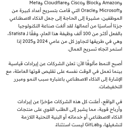
وAmazon وBlock وCisco وCloudflare وMeta
وMicrosoft وOracle التي قامت بتسريح أعداد كبيرة من
الموظفين، مشيرة إلى الحاجة إلى جعل الذكاء الاصطناعي
جزءًا أساسيًا من أعمالها. لقد ألغت صناعة التكنولوجيا
بالفعل أكثر من 100 ألف وظيفة هذا العام، وفقًا لـ Statista،
وهي في طريقها لتجاوز كل من عامي 2024 و2025 إذا
استمر اتجاه تسريح العمال.
أصبح النمط مألوفًا الآن: تعلن الشركات عن إيرادات قياسية
بينما تعمل في الوقت نفسه على تقليص قوتها العاملة، مع
الإشارة إلى الذكاء الاصطناعي باعتباره سبب النمو ومبرر
التخفيضات.
في الواقع، أعلنت كل هذه الشركات مؤخرًا عن إيرادات
وأرباح قوية، مما يشير إلى الطلب القوي على منتجات
الذكاء الاصطناعي أو خدماته أو البنية التحتية اللازمة
لتشغيلها، وGitLab ليست استثناءً.