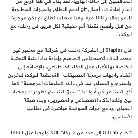
المنافسين إلى حافة الهاوية. لقد بدأنا في هذا الربع من
العام إعادة بناء أجيال git لدعم النطاق والميزات المطلوبة
للنمو بمقدار 100 مرة. وهذا متطلب نطاق لم يكن موجودًا
من قبل وأصبح نقطة ألم حقيقية لكل فريق في رحلته مع
الوكلاء”.
قال Staples إن الشركة دخلت في شراكة مع مختبر غير
محدد للذكاء الاصطناعي لتصميم وإعادة بناء البنية التحتية
الخاصة بها لأعباء عمل الذكاء الاصطناعي، بالإضافة إلى
إنشاء واجهات برمجة التطبيقات “المُحسَّنة للوكلاء لتخزين
واسترجاع السياق، بما في ذلك التعليمات البرمجية”. كما
أنها تستثمر في أدوات التنسيق لتنسيق تطوير البرمجيات
بين وكلاء الذكاء الاصطناعي والمطورين، وبناء طبقة
السياق، ودمج أدوات الحوكمة مباشرة في نظامها
الأساسي.
تنضم GitLab إلى عدد من شركات التكنولوجيا مثل Intuit