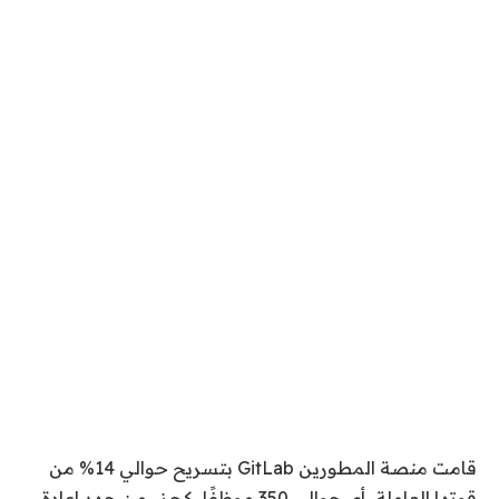
قامت منصة المطورين GitLab بتسريح حوالي 14% من
قوتها العاملة، أي حوالي 350 موظفًا، كجزء من جهد إعادة