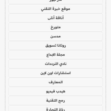
موقع خبرة التقني
أناقة أنثى
متورخ
مدسن
روتانا تسويق
مجلة الابداع
نادي الترددات
استشارات اون لاين
المعارف
هيدب فيديو
رمح التقنية
رذاذ التجارة