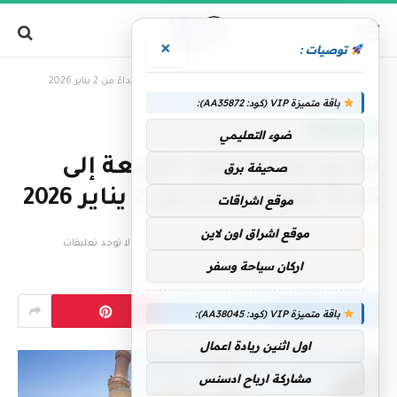
×
توصيات :
»
الرئيسية
تقديم موعد صلاة الجمعة إلى 12:45 ظهراً ابتداءً من 2 يناير 2026
باقة متميزة VIP (كود: AA35872):
الإمارات اليوم
ضوء التعليمي
تقديم موعد صلاة الجمعة إلى
صحيفة برق
12:45 ظهراً ابتداءً من 2 يناير 2026
موقع اشراقات
موقع اشراق اون لاين
بواسطة
فريق التحرير
9 ديسمبر، 2025
لا توجد تعليقات
اركان سياحة وسفر
1 دقائق
باقة متميزة VIP (كود: AA38045):
اول اثنين ريادة اعمال
مشاركة ارباح ادسنس