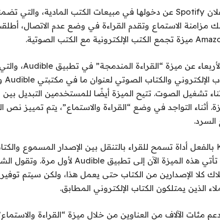
بعد أيام فقط من إعلان Spotify عن دخولها في مبيعات الكتب المادية، وال
أعلنت الشركة يوم الأربعاء 
أثناء تشغيل الصوت. تتيح الميزة أيضًا للمستخدمين التبديل بين 
زة. أثناء التواجد في وضع “القراءة والاستماع”، يتم تمييز نص 
 السرد.
يقدم تطبيق Kindle بالفعل أداة تسمح للقراء بالتنقل بين الإصدار المسموع وال
شراء كلا الإصدارين. تأتي هذه الميزة الآن إلى تطبيق dible
ك كلا الإصدارين من الكتاب حتى يعمل هذا، ولكن سيتم توفير 
الذين يمتلكون الكتاب الإلكتروني المطابق.
دعم مئات الآلاف من العناوين من خلال ميزة “القراءة والاستماع”