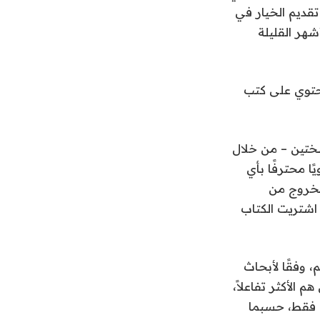
 تقديم الخيار في
شهر القليلة
تب Kindle الإلكترونية التي تحتوي على كتب
سختين – من خلال
من مكتبة Kindle الخاصة بهم. Alexa ليس راويًا محترفًا بأي
الخروج من
اشتريت الكتاب
، وفقًا لأبحاث
 الأكثر تفاعلاً،
 فقط، حسبما