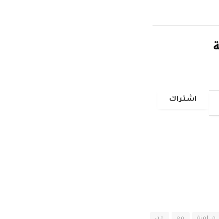
ة
اشتراك
مزامنة
مع
من