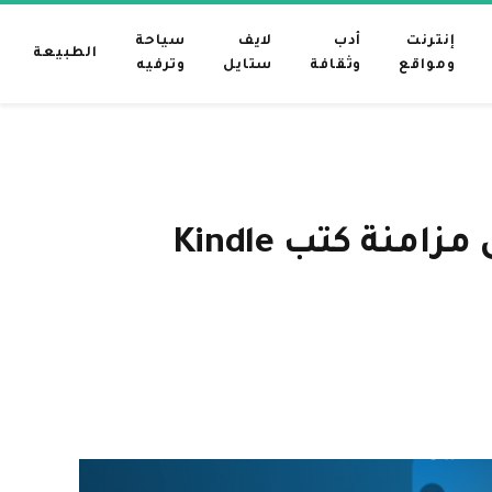
إنترنت
أدب
لايف
سياحة
الطبيعة
ومواقع
وثقافة
ستايل
وترفيه
تعمل ميزة “القراءة والاستماع” الجديدة من Audible على مزامنة كتب Kindle