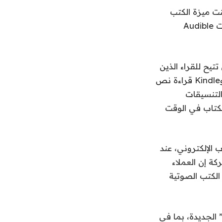
تي تضمنت ميزة الكتب
الصوتية التي تتيح لك مزامنة الاستماع وتقدم القراءة في وضع عدم الاتصال، أطلقت Audible
عن ميزة “القراءة المندمجة” في تطبيق Audible، والتي تتيح للقراء الذين
لديهم نسختي الكتاب الإلكتروني والكتاب الصوتي لعنوان ما في مكتبتي Audible وKindle قراءة نص
التنسيقات
الكتاب في الوقت
كتاب الإلكتروني، عند
Au لأول مرة. وتقول الشركة إن العملاء
الكتب الصوتية
 الجديدة، بما في