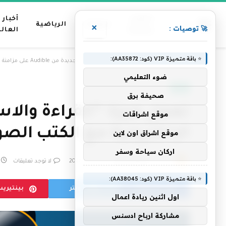
عناوين
أخبار
منوعات
الرياضية
×
🚀 توصيات :
رئيسية
العال
⭐ باقة متميزة VIP (كود: AA35872):
»
الرئيسية
تعمل ميزة “القراءة والاستماع” الجديدة من Audible على مزامنة كتب Kindle الإلكترونية مع الكتب الصوتية
ضوء التعليمي
تقنية
صحيفة برق
موقع اشراقات
الإلكترونية مع الكتب الصو
موقع اشراق اون لاين
اركان سياحة وسفر
بواسطة
فريق التحرير
18 فبراير، 2026
لا توجد تعليقات
⭐ باقة متميزة VIP (كود: AA38045):
فيسبوك
تويتر
بينتيري
اول اثنين ريادة اعمال
مشاركة ارباح ادسنس