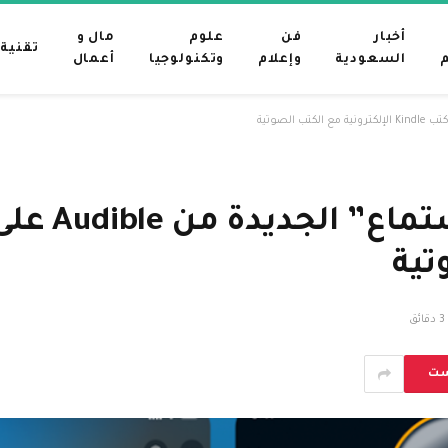
أخبار
فن
علوم
مال و
تقنية
م
السعودية
وإعلام
وتكنولوجيا
أعمال
تية
3 دقائق
ست