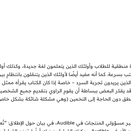
 منطقية للطلاب وأولئك الذين يتعلمون لغة جديدة، وكذلك أول
تب بسرعة. كما أنه مفيد أيضًا لأولئك الذين يتنقلون بانتظام بين
 الذين يريدون تجربة السرد – خاصة إذا كان الكتاب يقرأه مم
 قد يقدّر البعض ببساطة أن يقوم الراوي بتقديم جميع الشخصي
لنطق دون الحاجة إلى التخمين (وهي مشكلة شائكة بشكل خاص
وقال آندي تساو، كبير مسؤولي المنتجات في Audible، في بيان
بمثابة قراءة”. “ولكن الآن في Audible، يمكنك القراءة بعينيك أيضًا. تمن