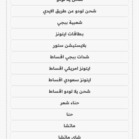
شحن لودو عن طريق الايدي
شعبية ببجي
بطاقات ايتونز
بلايستيشن ستور
شدات ببجي اقساط
ايتونز امريكي اقساط
ايتونز سعودي اقساط
شحن يلا لودو اقساط
حناء شعر
حنا
ماتشا
شاي ماتشا