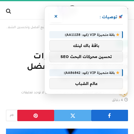
×
توصيات :
»
الرئيسية
تعلن Bluesky عن تغييرات معتدلة تركز على تتبع أفضل وتحسين الشفافية
باقة متميزة VIP (كود: AA11138):
تقنية
باقة باك لينك
تعلن Bluesky عن تغييرات
تحسين محركات البحث SEO
معتدلة تركز على تتبع أفضل
باقة متميزة VIP (كود: AA86842):
وتحسين الشفافية
عالم الشباب
بواسطة
فريق التحرير
20 نوفمبر، 2025
لا توجد تعليقات
4 دقائق