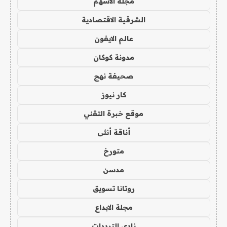
مجلة الاسهم
الشرقية الاقتصادية
عالم الايفون
مدونة كوكان
صحيفة نهج
كار نيوز
موقع خبرة التقني
أناقة أنثى
متورخ
مدسن
روتانا تسويق
مجلة الابداع
نادي الترددات