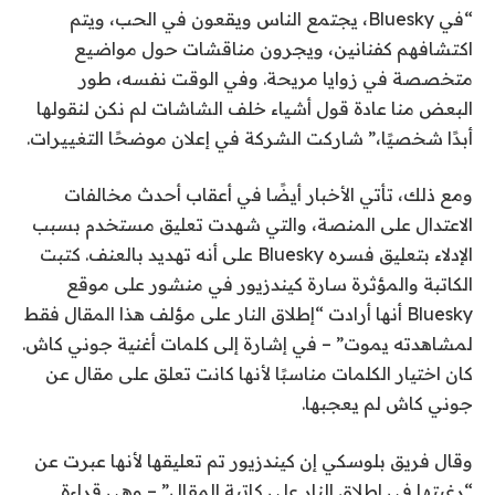
“في Bluesky، يجتمع الناس ويقعون في الحب، ويتم
اكتشافهم كفنانين، ويجرون مناقشات حول مواضيع
متخصصة في زوايا مريحة. وفي الوقت نفسه، طور
البعض منا عادة قول أشياء خلف الشاشات لم نكن لنقولها
أبدًا شخصيًا،” شاركت الشركة في إعلان موضحًا التغييرات.
ومع ذلك، تأتي الأخبار أيضًا في أعقاب أحدث مخالفات
الاعتدال على المنصة، والتي شهدت تعليق مستخدم بسبب
الإدلاء بتعليق فسره Bluesky على أنه تهديد بالعنف. كتبت
الكاتبة والمؤثرة سارة كيندزيور في منشور على موقع
Bluesky أنها أرادت “إطلاق النار على مؤلف هذا المقال فقط
لمشاهدته يموت” – في إشارة إلى كلمات أغنية جوني كاش.
كان اختيار الكلمات مناسبًا لأنها كانت تعلق على مقال عن
جوني كاش لم يعجبها.
وقال فريق بلوسكي إن كيندزيور تم تعليقها لأنها عبرت عن
“رغبتها في إطلاق النار على كاتبة المقال” – وهي قراءة