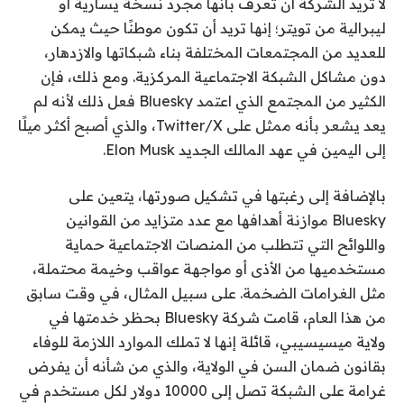
لا تريد الشركة أن تُعرف بأنها مجرد نسخة يسارية أو
ليبرالية من تويتر؛ إنها تريد أن تكون موطنًا حيث يمكن
للعديد من المجتمعات المختلفة بناء شبكاتها والازدهار،
دون مشاكل الشبكة الاجتماعية المركزية. ومع ذلك، فإن
الكثير من المجتمع الذي اعتمد Bluesky فعل ذلك لأنه لم
يعد يشعر بأنه ممثل على Twitter/X، والذي أصبح أكثر ميلًا
إلى اليمين في عهد المالك الجديد Elon Musk.
بالإضافة إلى رغبتها في تشكيل صورتها، يتعين على
Bluesky موازنة أهدافها مع عدد متزايد من القوانين
واللوائح التي تتطلب من المنصات الاجتماعية حماية
مستخدميها من الأذى أو مواجهة عواقب وخيمة محتملة،
مثل الغرامات الضخمة. على سبيل المثال، في وقت سابق
من هذا العام، قامت شركة Bluesky بحظر خدمتها في
ولاية ميسيسيبي، قائلة إنها لا تملك الموارد اللازمة للوفاء
بقانون ضمان السن في الولاية، والذي من شأنه أن يفرض
غرامة على الشبكة تصل إلى 10000 دولار لكل مستخدم في