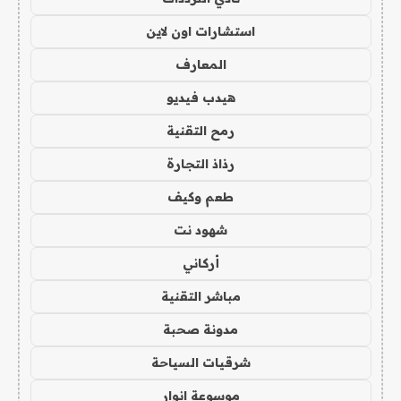
استشارات اون لاين
المعارف
هيدب فيديو
رمح التقنية
رذاذ التجارة
طعم وكيف
شهود نت
أركاني
مباشر التقنية
مدونة صحبة
شرقيات السياحة
موسوعة انوار