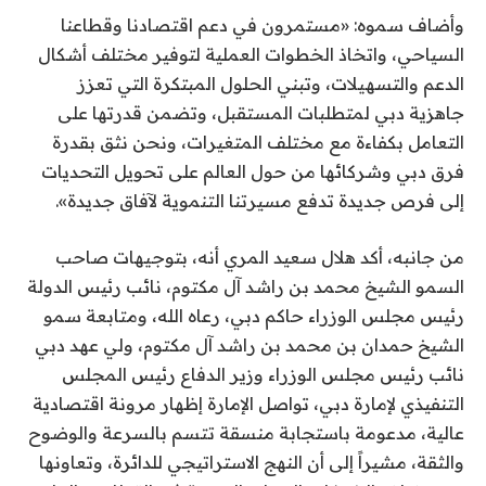
وأضاف سموه: «مستمرون في دعم اقتصادنا وقطاعنا
السياحي، واتخاذ الخطوات العملية لتوفير مختلف أشكال
الدعم والتسهيلات، وتبني الحلول المبتكرة التي تعزز
جاهزية دبي لمتطلبات المستقبل، وتضمن قدرتها على
التعامل بكفاءة مع مختلف المتغيرات، ونحن نثق بقدرة
فرق دبي وشركائها من حول العالم على تحويل التحديات
إلى فرص جديدة تدفع مسيرتنا التنموية لآفاق جديدة».
من جانبه، أكد هلال سعيد المري أنه، بتوجيهات صاحب
السمو الشيخ محمد بن راشد آل مكتوم، نائب رئيس الدولة
رئيس مجلس الوزراء حاكم دبي، رعاه الله، ومتابعة سمو
الشيخ حمدان بن محمد بن راشد آل مكتوم، ولي عهد دبي
نائب رئيس مجلس الوزراء وزير الدفاع رئيس المجلس
التنفيذي لإمارة دبي، تواصل الإمارة إظهار مرونة اقتصادية
عالية، مدعومة باستجابة منسقة تتسم بالسرعة والوضوح
والثقة، مشيراً إلى أن النهج الاستراتيجي للدائرة، وتعاونها