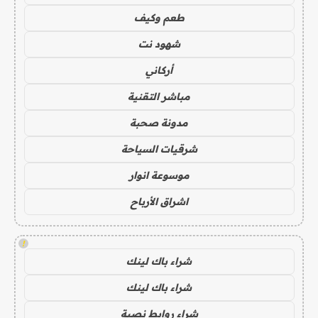
طعم وكيف
شهود نت
أركاني
مباشر التقنية
مدونة صحبة
شرقيات السياحة
موسوعة انوار
اشراق الأرباح
!
شراء باك لينك
شراء باك لينك
شراء روابط نصية