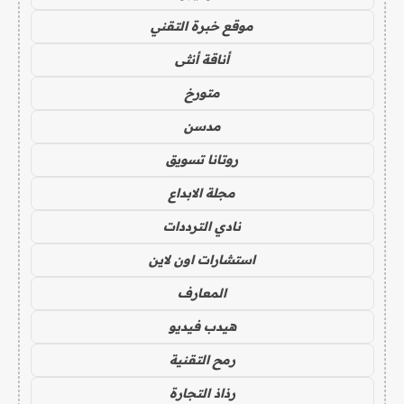
موقع خبرة التقني
أناقة أنثى
متورخ
مدسن
روتانا تسويق
مجلة الابداع
نادي الترددات
استشارات اون لاين
المعارف
هيدب فيديو
رمح التقنية
رذاذ التجارة