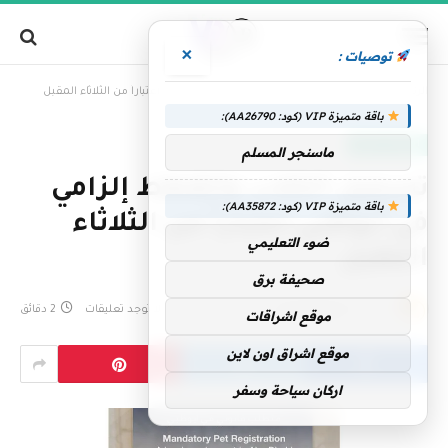
×
توصيات :
»
الرئيسية
تسجيل الكلاب والقطط إلزامي في أبوظبي اعتباراً من الثلاثاء المقبل
باقة متميزة VIP (كود: AA26790):
الإمارات اليوم
ماسنجر المسلم
تسجيل الكلاب والقطط إلزامي
باقة متميزة VIP (كود: AA35872):
في أبوظبي اعتباراً من الثلاثاء
ضوء التعليمي
المقبل
صحيفة برق
بواسطة
فريق التحرير
1 فبراير، 2026
لا توجد تعليقات
2 دقائق
موقع اشراقات
موقع اشراق اون لاين
اركان سياحة وسفر