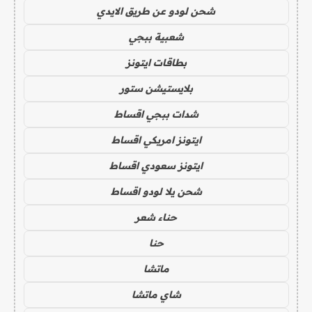
شحن لودو عن طريق الايدي
شعبية ببجي
بطاقات ايتونز
بلايستيشن ستور
شدات ببجي اقساط
ايتونز امريكي اقساط
ايتونز سعودي اقساط
شحن يلا لودو اقساط
حناء شعر
حنا
ماتشا
شاي ماتشا