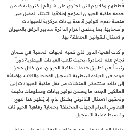
قططهم وكلابهم التي تحتوي على شرائح إلكترونية ضمن
خدمة ملكية الحيوان المزمع إطلاقها الثلاثاء المقبل عبر
منصة «تم»، لتوفير قاعدة بيانات مركزية للحيوانات
وأصحابها، بما يعكس التزام الدائرة معايير الرفق بالحيوان
والامتثال للقوانين المتعلقة بها.
وأكدت أهمية الدور الذي تلعبه الجهات المعنية في ضمان
نجاح هذه المبادرة، بحيث تلعب العيادات البيطرية دوراً
رئيساً في تطبيق خدمات ملكية الحيوان، من خلال حجز
موعد في العيادة البيطرية لتسجيل القطط والكلاب. وإضافة
إلى ذلك، ستتمكن المنشآت من نقل ملكية الحيوانات إلى
المالكين الجدد، ما يضمن توفير بيانات ومعلومات دقيقة
وتحقيق الامتثال القانوني بشكل عام، إذ يُظهر هذا النهج
التعاوني التزام الجهات المختلفة بحماية رفاهية الحيوانات
وتبسيط عملية التسجيل.
وتركز المبادرة على جميع عناصر الرفق بالحيوان، بما في