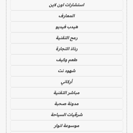
استشارات اون لاين
المعارف
هيدب فيديو
رمح التقنية
رذاذ التجارة
طعم وكيف
شهود نت
أركاني
مباشر التقنية
مدونة صحبة
شرقيات السياحة
موسوعة انوار