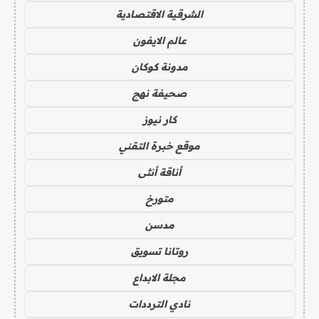
الشرقية الاقتصادية
عالم الايفون
مدونة كوكان
صحيفة نهج
كار نيوز
موقع خبرة التقني
أناقة أنثى
متورخ
مدسن
روتانا تسويق
مجلة الابداع
نادي الترددات