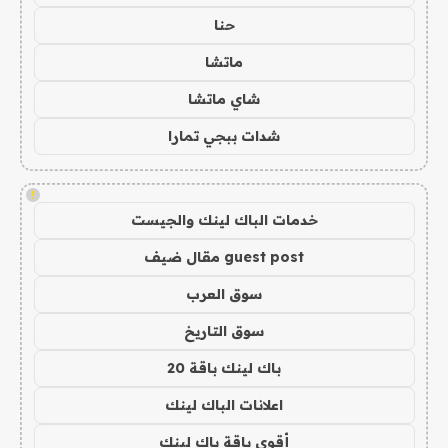
حنا
ماتشا
شاي ماتشا
شدات ببجي تمارا
!
خدمات الباك لينك والجيست
guest post مقال ضيف
سوق العرب
سوق التاريخ
باك لينك باقة 20
اعلانات الباك لينك
أقوى باقة باك لينك