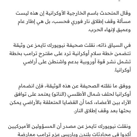
وقال المتحدث باسم الخارجية الأوكرانية إن هذه ليست
مسألة وقف إطلاق نار فوري فحسب، بل هي إطار عام
وعميق لإنهاء الحرب.
في السياق ذاته، نقلت صحيفة نيويورك تايمز عن وثيقة
تتضمن خطة سلام أوكرانية ترد على مقترح ترامب بخطة
تشمل نشر قوة أوروبية بدعم واشنطن على أراضي
أوكرانيا.
ووفق ما نقلته الصحيفة عن هذه الوثيقة، فإن انضمام
أوكرانيا لحلف شمال الأطلسي (الناتو) يعتمد على توافق
الآراء بين الأعضاء، كما أن القضايا المتعلقة بالأراضي يمكن
بحثها بعد وقف إطلاق النار.
ونقلت نيويورك تايمز عن مصدر أن المسؤولين الأميركيين
أكدوا في محادثات بلندن وباريس عزم ترامب معارضة