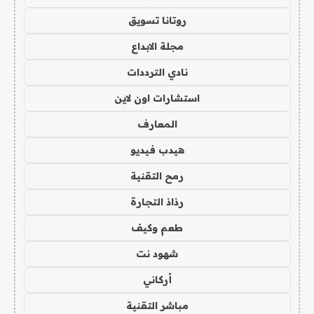
روتانا تسويق
مجلة الابداع
نادي الترددات
استشارات اون لاين
المعارف
هيدب فيديو
رمح التقنية
رذاذ التجارة
طعم وكيف
شهود نت
أركاني
مباشر التقنية