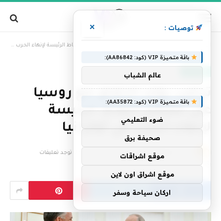
×
توصيات :
»
الرئيسية
ترامب يؤكد الاتفاق مع روسيا على معظم النقاط الرئيسة لإنهاء الحرب في أوكرانيا
باقة متميزة VIP (كود: AA86842):
عاجل الآن
عالم الشباب
ترامب يؤكد الاتفاق مع روسيا
باقة متميزة VIP (كود: AA35872):
على معظم النقاط الرئيسة
ضوء التعليمي
لإنهاء الحرب في أوكرانيا
صحيفة برق
بواسطة
فريق التحرير
26 أبريل، 2025
لا توجد تعليقات
موقع اشراقات
3 دقائق
موقع اشراق اون لاين
اركان سياحة وسفر