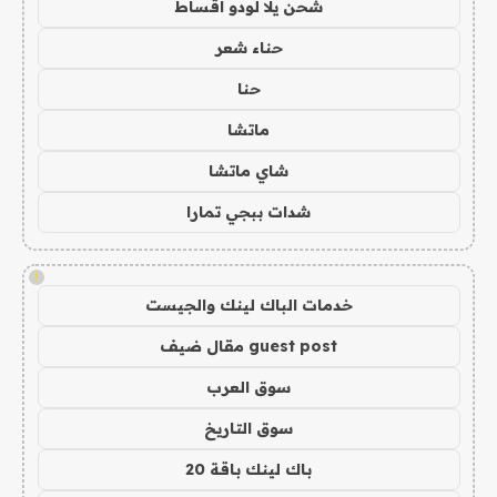
شحن يلا لودو اقساط
حناء شعر
حنا
ماتشا
شاي ماتشا
شدات ببجي تمارا
!
خدمات الباك لينك والجيست
guest post مقال ضيف
سوق العرب
سوق التاريخ
باك لينك باقة 20