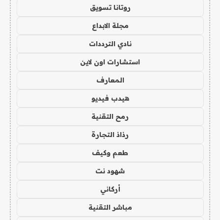
روتانا تسويق
مجلة الابداع
نادي الترددات
استشارات اون لاين
المعارف
هيدب فيديو
رمح التقنية
رذاذ التجارة
طعم وكيف
شهود نت
أركاني
مباشر التقنية