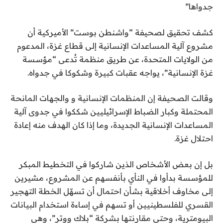
جدواها”
كشف تحقيق لصحيفة “واشنطن بوست” الأميركية أن
مشروع آلية المساعدات الإنسانية إلى قطاع غزة، المدعوم
من الولايات المتحدة، عن طريق منظمة تُدعى “مؤسسة
غزة الإنسانية”، يواجه عقبات كبيرة وشكوكا في جدواه.
وقالت الصحيفة إن المنظمات الإنسانية و والجهات المانحة
المحتملة وكبار الضباط الإسرائيليين شككوا في جدوى آلية
المساعدات الإنسانية الجديدة، وما إذا كان الهدف منه إعادة
احتلال غزة.
بل إن بعض الأشخاص الذين شاركوا في التخطيط المبكر
للمؤسسة بدأوا في النأي بأنفسهم عن المشروع، مشيرين
إلى مخاوف أخلاقية بشأن احتمال أن تسهّل الخطة التهجير
القسري للفلسطينيين أو تسهم في إساءة استخدام البيانات
البيومترية، وحتى مقارنتها بشركة “بلاك ووتر”، وهي