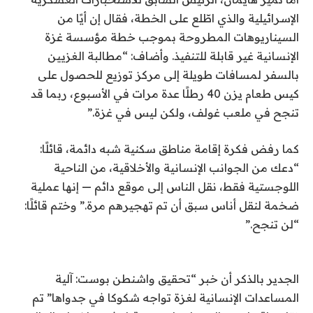
الإسرائيلية والذي اطّلع على الخطة، فقال إن أيًا من
السيناريوهات المطروحة بموجب خطة مؤسسة غزة
الإنسانية غير قابلة للتنفيذ. وأضاف: “مطالبة الغزيين
بالسفر لمسافات طويلة إلى مركز توزيع للحصول على
كيس طعام يزن 40 رطلًا عدة مرات في الأسبوع، ربما قد
تنجح في ملعب غولف، ولكن ليس في غزة.”
كما رفض فكرة إقامة مناطق سكنية شبه دائمة، قائلًا:
“دعك من الجوانب الإنسانية والأخلاقية، من الناحية
اللوجستية فقط، نقل الناس إلى موقع دائم — إنها عملية
ضخمة لنقل أناس سبق أن تم تهجيرهم مرة.” وختم قائلًا:
“لن تنجح.”
الجدير بالذكر أن خبر “تحقيق واشنطن بوست: آلية
المساعدات الإنسانية لغزة تواجه شكوكا في جدواها” تم