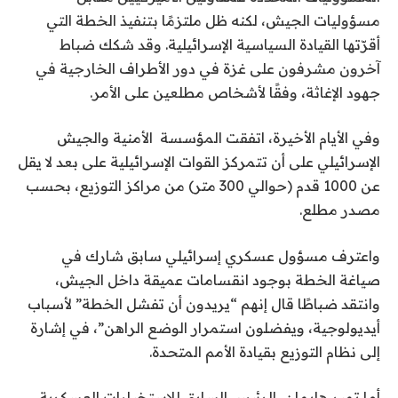
مسؤوليات الجيش، لكنه ظل ملتزمًا بتنفيذ الخطة التي
أقرّتها القيادة السياسية الإسرائيلية. وقد شكك ضباط
آخرون مشرفون على غزة في دور الأطراف الخارجية في
جهود الإغاثة، وفقًا لأشخاص مطلعين على الأمر.
وفي الأيام الأخيرة، اتفقت المؤسسة الأمنية والجيش
الإسرائيلي على أن تتمركز القوات الإسرائيلية على بعد لا يقل
عن 1000 قدم (حوالي 300 متر) من مراكز التوزيع، بحسب
مصدر مطلع.
واعترف مسؤول عسكري إسرائيلي سابق شارك في
صياغة الخطة بوجود انقسامات عميقة داخل الجيش،
وانتقد ضباطًا قال إنهم “يريدون أن تفشل الخطة” لأسباب
أيديولوجية، ويفضلون استمرار الوضع الراهن”، في إشارة
إلى نظام التوزيع بقيادة الأمم المتحدة.
أما تمير هايمان، الرئيس السابق للاستخبارات العسكرية