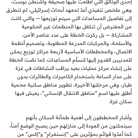
إحدى الوثائق التي اطلعت عليها صحيفة واشنطن بوست،
وهي ملخص تنفيذي أعدّ لمعهد أبحاث إسرائيلي، لم تتطرق
إلى تفاصيل المساعدات التي سيتم توزيعها — والتي كانت
من المفترض أن تتكفل بها المنظمات غير الحكومية
المشاركة — بل ركزت الخطة على عدد عناصر الأمن،
والأسلحة، والمركبات المدرعة المطلوبة، وتصميم أنظمة
الاتصال، والمخططات الأساسية لأربعة مراكز توزيع يمكن
للمدنيين القدوم إليها لتسلّم المساعدات. كما نصّت الخطة
على إنشاء مركز عمليات بعيد يراقب النشاطات في غزة
على مدار الساعة باستخدام الكاميرات والطائرات بدون
طيار، وفي مرحلتها الأخيرة، تطوير مناطق سكنية محمية
أُطلق عليها اسم “مناطق الانتقال الإنساني”، يعيش فيها
سكان غزة.
وأشار المخططون إلى أهمية طمأنة السكان بأنهم
سيتمكنون من العودة إلى منازلهم حين يصبح الوضع آمناً،
كما أعدّوا قوائم بمؤثرين على “إنستغرام” و”إكس” من