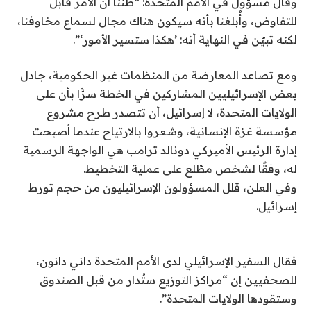
وقال مسؤول في الأمم المتحدة: “ظننا أن الأمر قابل
للتفاوض، وأُبلغنا بأنه سيكون هناك مجال لسماع مخاوفنا،
لكنه تبيّن في النهاية أنه: ’هكذا ستسير الأمور‘”.
ومع تصاعد المعارضة من المنظمات غير الحكومية، جادل
بعض الإسرائيليين المشاركين في الخطة سرًّا بأن على
الولايات المتحدة، لا إسرائيل، أن تتصدر طرح مشروع
مؤسسة غزة الإنسانية، وشعروا بالارتياح عندما أصبحت
إدارة الرئيس الأميركي دونالد ترامب هي الواجهة الرسمية
له، وفقًا لشخص مطّلع على عملية التخطيط.
وفي العلن، قلل المسؤولون الإسرائيليون من حجم تورط
إسرائيل.
فقال السفير الإسرائيلي لدى الأمم المتحدة داني دانون،
للصحفيين إن “مراكز التوزيع ستُدار من قبل الصندوق
وستقودها الولايات المتحدة”.