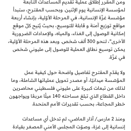
ومن المقرر إطلاق عملية تقديم المساعدات التابعة
لمؤسسة الإنسانية يوم الإثنين. وبحسب المقترح، ستبدأ
مؤسّسة غزّة الإنسانية، في المرحلة الأوّلية، بإنشاء أربعة
مواقع توزيع آمنة و قابلة للتوسيع، بحيث يُتيح كلّ موقع
إمكانية الوصول إلى الغذاء، والمياه، والإمدادات الضرورية
الأخرى”، لـنحو 300 ألف شخص. وبعد هذه المرحلة الأوّلية،
يمكن توسيع نطاق العملية للوصول إلى مليوني شخص
في غزّة.
ولا يقدّم المقترح تفاصيل واضحة حول كيفية عمل
المؤسّسة ميدانيًا، أو مصدر تمويل عملياتها الشاملة، وما
لذلك من تبعات كبيرة على مليوني فلسطيني محاصرين
داخل القطاع الذي تبلغ مساحته 140 ميلًا مربعًا ويواجهون
خطر المجاعة، بحسب تقديرات الأمم المتحدة.
ومنذ 2 مارس/ آذار الماضي، لم تدخل أي مساعدات
إنسانية إلى غزة، وصوّت المجلس الأمني المصغر بقيادة