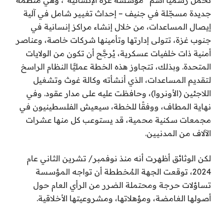
جديدة مسجّلة في جنيف – إحداث تغيير شامل في آلية
إيصال المساعدات، من خلال إنشاء مراكز إنسانية في
جنوب غزة، تتولى إدارتها وتأمينها شركات خاصة، وعناصر
أمنية ذات خلفيات عسكرية، يُرجَّح أن تكون من الولايات
المتحدة. وبذلك، تتجاوز هذه الخطة عمليًّا النظام الراسخ
لتقديم المساعدات، الذي أنشأته وكالة غوث وتشغيل
اللاجئين (الأونروا)، وحافظت عليه على مدار عقود. وفي
نهاية المطاف، ووفقًا للخطة، سيعيش الفلسطينيون في
مجمعات سكنية محمية، قد يستوعب كل منها عشرات
الآلاف من المدنيين.
لكن الوثائق أظهرت أنه منذ نوفمبر/ تشرين الثاني عام
2024، توقعت الجهة المُخططة أن تواجه المؤسسة
تساؤلات حرجة ومحتملة الضرر من الرأي العام حول
أصولها الغامضة، ومؤهلاتها، ومشروعيتها الأخلاقية.