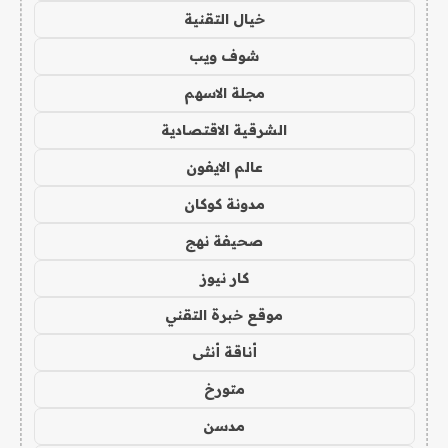
خيال التقنية
شوف ويب
مجلة الاسهم
الشرقية الاقتصادية
عالم الايفون
مدونة كوكان
صحيفة نهج
كار نيوز
موقع خبرة التقني
أناقة أنثى
متورخ
مدسن