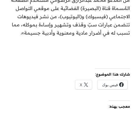
من المدعو محمد عبدالرازق الرضواني مستخدم الصفحة
المٌسماة قناة (البصيرة) الفضائية على موقعي التواصل
الاجتماعي (فيسبوك) و(اليوتيوب)، من نشر فيديوهات
تتضمن عبارات سبّ وقذف وتشهير وإساءة بموكله، مما
تسبب له في أضرار مادية ومعنوية وأدبية جسيمة».
شارك هذا الموضوع:
فيس بوك
X
معجب بهذه: