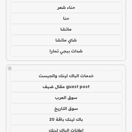
حناء شعر
حنا
ماتشا
شاي ماتشا
شدات ببجي تمارا
!
خدمات الباك لينك والجيست
guest post مقال ضيف
سوق العرب
سوق التاريخ
باك لينك باقة 20
اعلانات الباك لينك