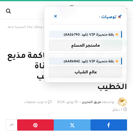
×
توصيات :
»
الرئيسية
تحديد أولي جلسات محاكمة مذيع بقناة الزمالك ومالك قناة البصيرة لاتهامهما بسب الخطيب
باقة متميزة VIP (كود: AA26790):
عناوين رئيسية
ماسنجر المسلم
تحديد أولي جلسات محاكمة مذيع
باقة متميزة VIP (كود: AA86842):
بقناة الزمالك ومالك قناة
عالم الشباب
البصيرة لاتهامهما بسب
الخطيب
بواسطة
فريق التحرير
10 يوليو، 2024
لا توجد تعليقات
1 دقائق