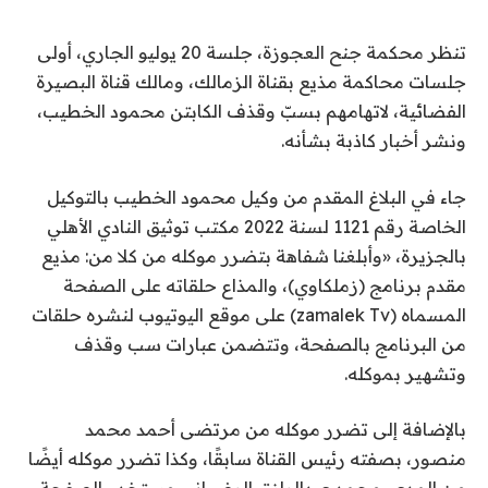
تنظر محكمة جنح العجوزة، جلسة 20 يوليو الجاري، أولى
جلسات محاكمة مذيع بقناة الزمالك، ومالك قناة البصيرة
الفضائية، لاتهامهم بسبّ وقذف الكابتن محمود الخطيب،
ونشر أخبار كاذبة بشأنه.
جاء في البلاغ المقدم من وكيل محمود الخطيب بالتوكيل
الخاصة رقم 1121 لسنة 2022 مكتب توثيق النادي الأهلي
بالجزيرة، «وأبلغنا شفاهة بتضرر موكله من كلا من: مذيع
مقدم برنامج (زملكاوي)، والمذاع حلقاته على الصفحة
المسماه (zamalek Tv) على موقع اليوتيوب لنشره حلقات
من البرنامج بالصفحة، وتتضمن عبارات سب وقذف
وتشهير بموكله.
بالإضافة إلى تضرر موكله من مرتضى أحمد محمد
منصور، بصفته رئيس القناة سابقًا، وكذا تضرر موكله أيضًا