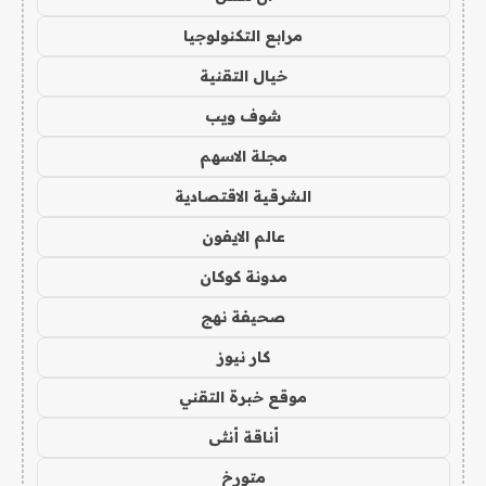
مرابع التكنولوجيا
خيال التقنية
شوف ويب
مجلة الاسهم
الشرقية الاقتصادية
عالم الايفون
مدونة كوكان
صحيفة نهج
كار نيوز
موقع خبرة التقني
أناقة أنثى
متورخ