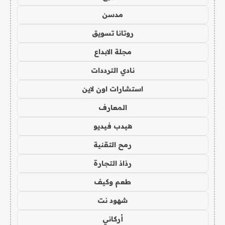
مدسن
روتانا تسويق
مجلة الابداع
نادي الترددات
استشارات اون لاين
المعارف
هيدب فيديو
رمح التقنية
رذاذ التجارة
طعم وكيف
شهود نت
أركاني