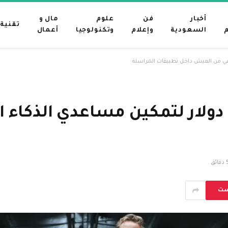
أخبار
فن
علوم
مال و
تقنية
م
السعودية
وإعلام
وتكنولوجيا
أعمال
L مبلغ 20 مليون دولار لتمكين مساعدي
قائق
ست