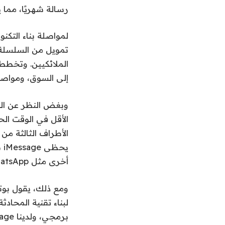
رسالة شهريًا، مما يؤدي إ
الملائكيين. وتخطط 
إلى السوق، ومواصلة بناء
الأطراف الثالثة من
يح
أخرى مثل WhatsApp وWeChat وTelegram وSignal.
ومع ذلك، يقول بوتر
لبناء تقنية المحاد