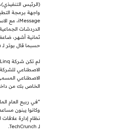
الدردشات الجماعية 
حسبما قال بوتر لـ TechCrunch.
الاصطناعي للشركة س
الخاص بك من داخل iMessage وكان حافزًا رئيسيًا في إعادة تركيز الشركة على سوق
نظام إدارة علاقات ا
لـ TechCrunch.