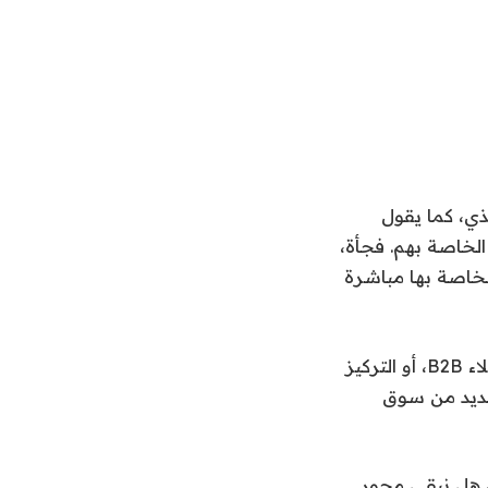
ر الذي، كما يقول
الخاصة بهم. فجأة،
لخاصة بها مباشرة
كان على Linq الآن اتخاذ قرار: التمسك بتدفق إيراداتها الأصلي الثابت من خدمة عملاء B2B، أو التركيز
جديد من سوق
ت، هل نبقى محور