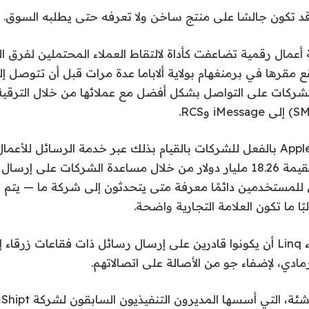
د تكون جالسًا على منتج ساخن ولا تعرفه حتى يطلبه السوق.
 أعمال رقمية تضاعفت كأداة لالتقاط العملاء المحتملين لفرق 
L التي يقع مقرها في برمنغهام بولاية ألاباما عدة مرات قبل أن تتوصل
شركات على التواصل بشكل أفضل مع عملائها من خلال الترقية
الآن، تسمح شركة Apple بالفعل للشركات بالقيام بذلك عبر خدمة الرسائل لل
Twilio ببناء أعمال بقيمة 18.26 مليار دولار من خلال مساعدة الشركات عل
ن للمستخدمين دائمًا معرفة متى يتحدثون إلى شركة ما — ي
بًا ما تكون العلامة التجارية واضحة.
ومع ذلك، أراد عملاء Linq أن يكونوا قادرين على إرسال رسائل ذات فقاعات 
الرمادي، لإضفاء جو من الأصالة على اتصالاتهم.
سم