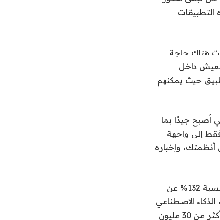
ه التطبيقات
ن يعانون من إرهاق التطبيقات؛ ولكن مع تقنية Linq، ليست هناك حاجة
العيش داخل
طبيق حيث يمكنهم
 الاصطناعي أصبح جيدًا بما
 فقط إلى واجهة
ض أنظمتك، وإخباره
انتهى الأمر بشركة Linq إلى التحول إلى محور، وتقول إن قاعدة عملائها توسعت بنسبة 132% عن
ئها بنسبة 34%. يصل الآن وكلاء الذكاء الاصطناعي
لعملائها إلى 134000 مستخدم نشط شهريًا عبر المنصة. تدعي الشركة أنها تسهل أكثر من 30 مليون