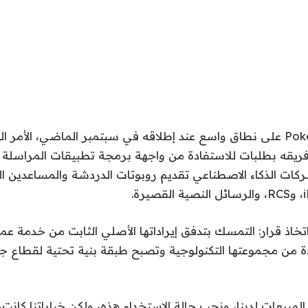
لقد انتشر تطبيق Poke على نطاق واسع عند إطلاقه في سبتمبر الماضي، الأم
 فريقه بطلبات للاستفادة من واجهة برمجة تطبيقات المراسلة 
ركات الذكاء الاصطناعي تقديم روبوتات الدردشة والمساعدين ا
ة من مجموعتها التكنولوجية وتصبح طبقة بنية تحتية لقطاع 
 المبيعات لدينا، ونحب حالة الاستخدام هذه، ولكن خياراتنا كان