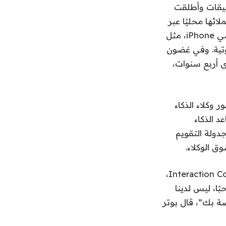
)، تلك التعليقات وأطلقت
ئل إلى عملائها محليًا عبر
iMessage، مع الاستفادة من جميع الإمكانيات التي توفرها منصة Apple لمستخدمي iPhone، مثل
وتية. وفي غضون
 على مدى أربع سنوات،
ور وكلاء الذكاء
د الذكاء
لة وجدولة التقويم
“في ربيع العام الماضي، أتت إلينا هذه الشركة، التي تسمى Interaction Company of California،
pok وكانوا يقولون، “مرحبًا، ليس لدينا
صة بك”، قال بوتر