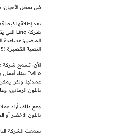
في بعض الأحيان، ق
بعد إطلاقها كبطاقة
شركة inq
الماضي: مساعدة ال
النصية القصيرة (SMS) إلى iMessage وRCS.
عملائها. ولكن يمك
باللون الرمادي، وغال
باللون الأخضر أو ​​