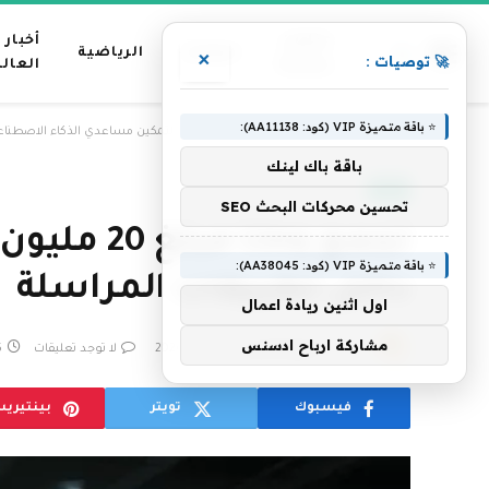
عناوين
أخبار
منوعات
الرياضية
×
🚀 توصيات :
رئيسية
العال
⭐ باقة متميزة VIP (كود: AA11138):
»
الرئيسية
تجمع Linq مبلغ 20 مليون دولار لتمكين مساعدي الذكاء الاصطناعي من العيش داخل تطبيقات المراسلة
باقة باك لينك
تقنية
تحسين محركات البحث SEO
تجمع inq
⭐ باقة متميزة VIP (كود: AA38045):
داخل تطبيقات المراسلة
اول اثنين ريادة اعمال
مشاركة ارباح ادسنس
بواسطة
فريق التحرير
2 فبراير، 2026
لا توجد تعليقات
5 د
فيسبوك
تويتر
بينتيري