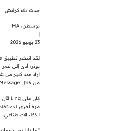
حدث تك كرانش
بوسطن، MA
|
23 يونيو 2026
بوتر، أدى إلى غمر
أراد عدد كبير من ش
من خلال iMessage، وRCS، والرسائل النصية القصيرة.
مرة أخرى للاستفاد
الذكاء الاصطناعي.
“ما زلنا نحب عملاء