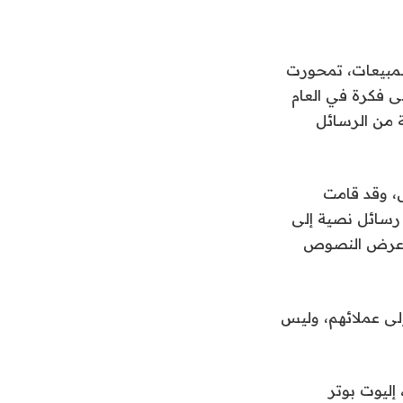
المبيعات، تمحورت
 إلى فكرة في العام
 من الرسائل
أعمال، وقد قامت
ى إرسال رسائل نصية إلى
تم عرض النصوص
زرقاء إلى عملائهم، وليس
عت الشركة الناشئة، التي أسسها المديرون التنفيذيون السابقون لشركة Shipt، إليوت بوتر