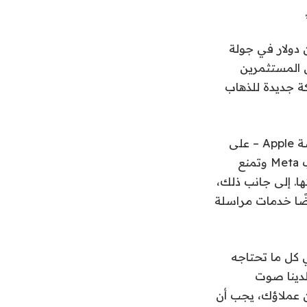
لخاصة بها، قالت الشركة يوم الاثنين إنها جمعت 20 مليون دولار في جولة
TQ Ventur. وشارك أيضًا Mucker Capital وبعض المستثمرين
كة جديدة للذهاب
وبغض النظر عن النظرة الوردية، فإن الحقيقة هي أن Linq لا يزال يعتمد على منصة Apple – على
الأقل في الوقت الحالي. ليس هناك ما يشير إلى ما إذا كانت شركة Apple ستسحب Meta وتمنع
ا. إلى جانب ذلك،
م أيضًا خدمات مراسلة
ي كل ما تحتاجه
 لدينا صوت
نه أينما كان عملاؤك، يجب أن