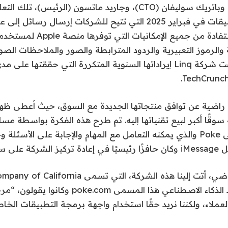
(الرئيس التنفيذي)، وباتريك سوليفان (CTO)، وجاريد ماتسون (الرئيس
واجهة برمجة التطبيقات في فبراير 2025 التي تتيح للشركات إرسال رسا
والرموز التعبيرية والردود المترابطة والصور والملاحظات الص
ثمانية أشهر، ضاعفت شركة Linq إيراداتها السنوية المتكررة التي حققتها
لم تكن شركة Linq راضية عن توافق منتجاتها الجديدة مع السوق، حيث أعطى ظه
وقًا أكبر لبيع تقنياتها إليه. تم طرح هذه الفكرة بواسطة مساع
الاصطناعي المسمى Poke والذي يمكنه التعامل مع المهام والإجابة على الأسئ
 الوكلاء.
وكانوا يبنون مساعد الذكاء الاصطناعي هذا المسمى e.com
لعملاء، ولكننا نريد حقًا استخدام واجهة برمجة التطبيقات الخا