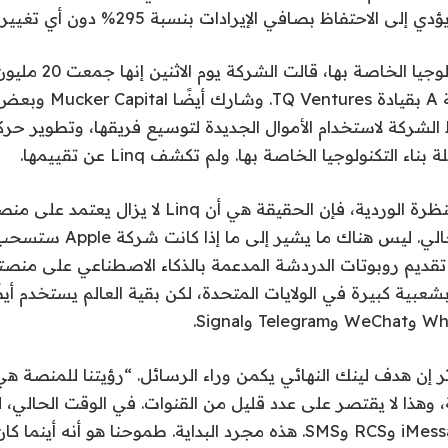
لى الاحتفاظ بصافي الإيرادات بنسبة 295% دون أي تغيير.
لمواصلة بناء التكنولوجيا ا
تمويل من السلسلة A بقيادة es
الشركة لاستخدام الأموال الجديدة لتوسيع فريقها، وتطوير حر
 التكنولوجيا الخاصة بها. ولم تكشف Linq عن تقييمها.
 تقديم روبوتات الدردشة المدعمة بالذكاء الاصطناعي على منصته
ظى iMessage بشعبية كبيرة في الولايات المتحدة، لكن بقية العالم يستخد
 إن هدف لينك النهائي يكمن وراء الرسائل. “رؤيتنا للمنصة ه
ثة، وهذا لا يقتصر على عدد قليل من القنوات. في الوقت الحالي،
برمجي، ولدينا iMessage وRCS وSMS. هذه مجرد البداية. طموحنا هو أ