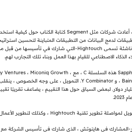
في العقد الماضي ، أعادت شركات مثل Segment كتابة الكتاب حو
يقات لدمج البيانات من التطبيقات المتباينة لتحسين استراتيج
اليوم ، تعلن شركة ناشئة تسمى Hightouch-التي شارك في تأسي
يقود Sapphire Ventures هذه السلسلة C ، مع  ، Miconiq Growth
Bain Capital Ventures ، و Y Combinator. التمويل ، على وجه الخ
موال بقيمة 1.2 مليار دولار. لبعض السياق حول هذا التقييم ، يضاعف تقريبًا 
202.
تقنية Hightouch ، وكذلك لتطوير الأعمال وتوظيفها.
ر-المشارك في هايتوتش ، الذي شارك في تأسيس الشركة مع 