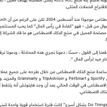
لاقتراح الحملات المثلى.
موال من قبل – فهو “كفاءة في رأس المال” كما يحب المستثمرو
 مصلحة العميل في منتج الذكاء الاصطناعى هو ما قاد الشركة 
فعنا إلى القول ، حسنًا ، دعونا نجري هذه المحادثة ، ودعونا نرفع 
دام جيد لرأس المال “.
ساعدة منتج الذكاء الاصطناعى من خلال طرحه على جميع عملائه
تشمل شركات مثل Spotify و PetSmart و sor
الاصطناعى في الوقت الحالي بعد أن وجد هايتوتش أنه يلتقط أيض
لذكاء الاصطناعي.
على الرغم من أن “Do Things بشكل أسرع” كانت فترة استخدام قوية واحد