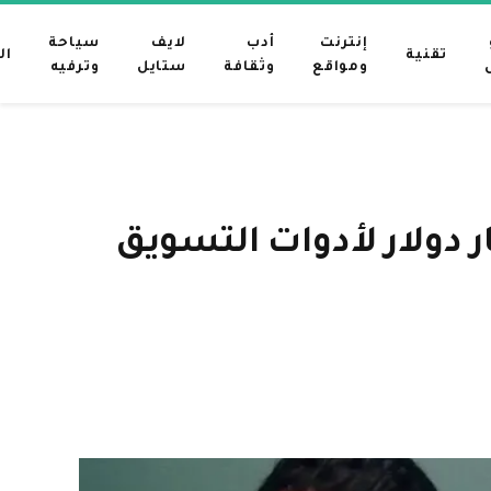
إنترنت
أدب
لايف
سياحة
تقنية
ال
ومواقع
وثقافة
ستايل
وترفيه
Hight مليون دولار على تقييم بقيمة 1.2 مليار دولار لأدوات التسويق