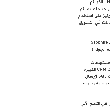
الأول هو منتج منصة بيانات العميل الأساسية (CDP). تم تصميم Hightouch’s CDP ، الذي تم
 حد ما عندما تم
 والتركيز على استخدام
يانات في التسويق
وقال Rajeev Dham ، شريك في Sapphire
 مستودعات
البيانات إلى مجموعة واسعة من الأدوات (أكثر من 250 ، بما في ذلك جميع منصات CRM الكبيرة
وتسويق) ، وأكثر من ذلك. كما وصفنا سابقًا ، يمكن للمستخدمين إنشاء استعلامات SQL لإرسال
ك واجهة رسومية
يتعمق في التعلم الآلي
هدف معين ، ثم يدير تجارب