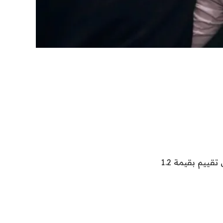
نقدم لكم في اشراق العالم 24 خبر بعنوان “تجمع Hightouch 80 مليون دولار على تقييم بقيمة 1.2