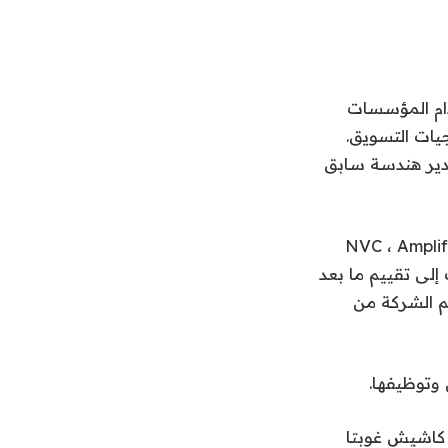
ل كيفية استخدام المؤسسات
يات التسويق.
سها من قبل مدير هندسة سابق
NVC ، Amplify Ventures ،
صوص ، ينقلب إلى تقييم ما بعد
تقييم الشركة من
كاشيش غوبتا