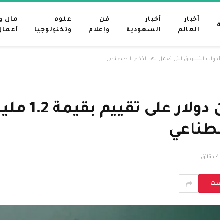
أخبار
أخبار
فن
علوم
مال و
العالم
السعودية
وإعلام
وتكنولوجيا
أعمال
تجمع ouch 80
صطناعي
4 دقائق
ست