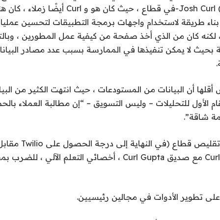
(Co-Ceo) و Josh Curl (CTO)-في قطاع ، حيث كان هو و
 بناء طريقة لاستخدام واجهات برمجة التطبيقات لتحسين عمليات
 ، لكنه كان من الذي أخذ صفحة من كيفية عمل المطورين ، وبالت
ية بحيث لا يمكن تنفيذها في الممارسة بسبب عدد مصادر البيانا
 أقلها أن البيانات من المستودعات ، حيث انتهت الكثير من البيا
م الأول للتحليلات – وليس التسويق – “إن مطالبة العملاء بال
ة شاقة”.
تعاون Manohar و Curl مع صديق Curl Gupta ، أخصائي التعلم الآلي ،