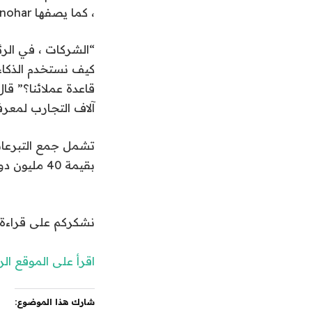
، كما يصفها Manohar ، فإن الدوافع تنضج.
“الشركات ، في الرئ
كيف نستخدم الذكاء 
قاعدة عملائنا؟” قا
آلاف التجارب لمعرف
بقيمة 40 مليون دولار بقيادة أيقونة ؛ وجولة 38 مليون دولار في عام 2023.
نشكركم على قراءة الخبر على اشراق 24. اشترك مع
اقرأ على الموقع ا
شارك هذا الموضوع: