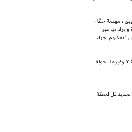
ق ، مهتمة حقًا ،
إيراداتها عبر
ن “يمكنهم إجراء
تشمل جمع التبرعات السابقة لهايتوتش جولة بذرة في عام 2020 من Y Combinator وغيرها ؛ جولة