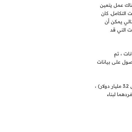
 Curl أيضًا زملاء ، كان هناك عمل يتعين
 التكامل. كان
الي يمكن أن
ت التي قد
نات ، تم
حصول على بيانات
في عام 2019 ، مع تقليص قطاع (في النهاية إلى درجة الحصول على Twilio مقابل 3.2 مليار دولار) ،
 للضرب بمفردهما لبناء