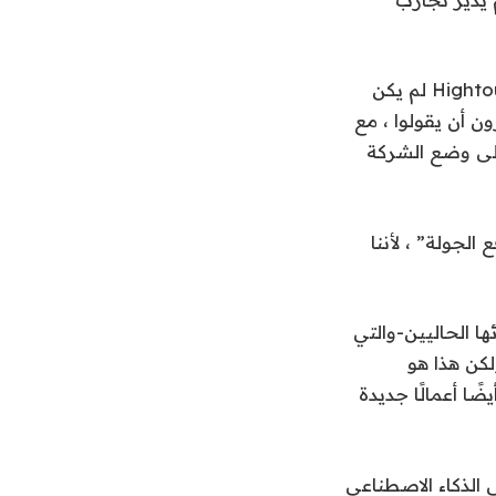
كان قرار الذكاء الاصطناعى موجودًا منذ أغسطس 2024. لكن على الرغم من أن Hightouch لم يكن
ن أن يقولوا ، مع
إلى وضع الشركة
الجولة” ، لأننا
ا الحاليين-والتي
TripAdvi و Grammarly والمزيد. ولكن هذا هو
ًا أعمالًا جديدة
ة لتبني الذكاء الاصطناعي