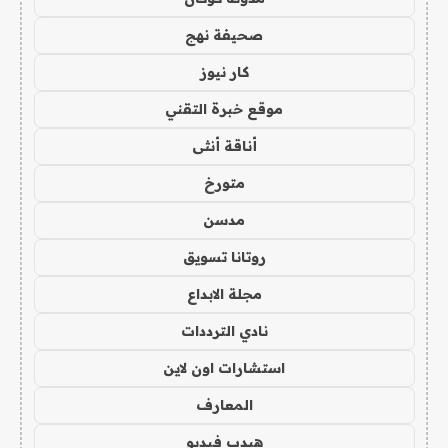
صحيفة نهج
كار نيوز
موقع خبرة التقني
أناقة أنثى
متورخ
مدسن
روتانا تسويق
مجلة الابداع
نادي الترددات
استشارات اون لاين
المعارف
هيدب فيديو