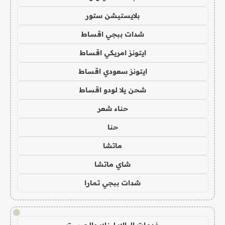
بلايستيشن ستور
شدات ببجي اقساط
ايتونز امريكي اقساط
ايتونز سعودي اقساط
شحن يلا لودو اقساط
حناء شعر
حنا
ماتشا
شاي ماتشا
شدات ببجي تمارا
!