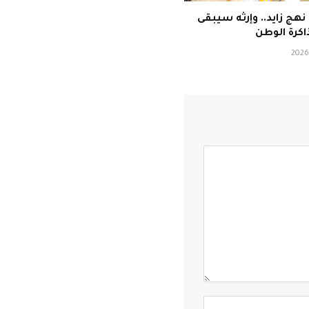
ج زايد.. وإرثه سيبقى
ذاكرة الوطن