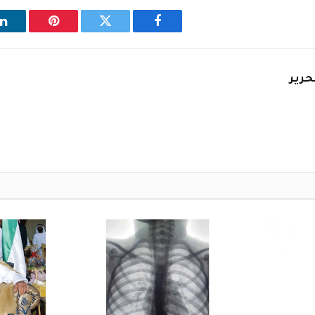
فيسبوك
تويتر
بينتيريست
ل
حرير