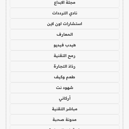
مجلة الابداع
نادي الترددات
استشارات اون لاين
المعارف
هيدب فيديو
رمح التقنية
رذاذ التجارة
طعم وكيف
شهود نت
أركاني
مباشر التقنية
مدونة صحبة