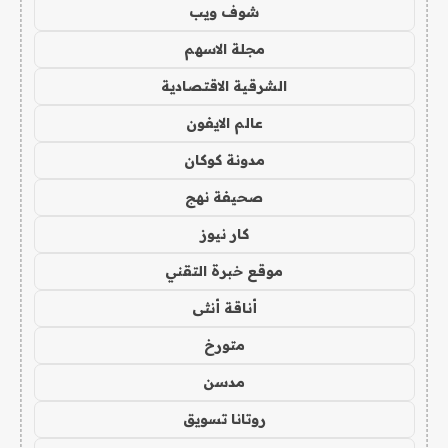
شوف ويب
مجلة الاسهم
الشرقية الاقتصادية
عالم الايفون
مدونة كوكان
صحيفة نهج
كار نيوز
موقع خبرة التقني
أناقة أنثى
متورخ
مدسن
روتانا تسويق