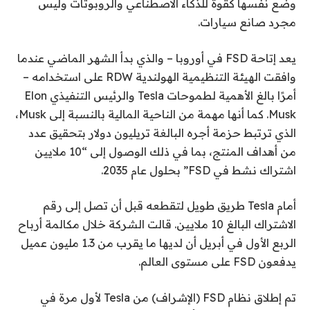
وضع نفسها كقوة للذكاء الاصطناعي والروبوتات وليس
مجرد صانع سيارات.
يعد إتاحة FSD في أوروبا – والذي بدأ الشهر الماضي عندما
وافقت الهيئة التنظيمية الهولندية RDW على استخدامه –
أمرًا بالغ الأهمية لطموحات Tesla والرئيس التنفيذي Elon
Musk. كما أنها مهمة من الناحية المالية بالنسبة إلى Musk،
الذي ترتبط حزمة أجره البالغة تريليون دولار بتحقيق عدد
من أهداف المنتج، بما في ذلك الوصول إلى “10 ملايين
اشتراك نشط في FSD” بحلول عام 2035.
أمام Tesla طريق طويل لتقطعه قبل أن تصل إلى رقم
الاشتراك البالغ 10 ملايين. قالت الشركة خلال مكالمة أرباح
الربع الأول في أبريل أن لديها ما يقرب من 1.3 مليون عميل
يدفعون FSD على مستوى العالم.
تم إطلاق نظام FSD (الإشراف) من Tesla لأول مرة في