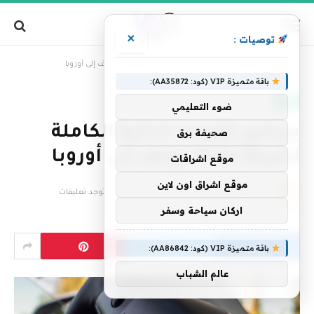
×
توصيات :
»
الرئيسية
برنامج القيادة الذاتية الكاملة لشركة Tesla يزحف إلى أوروبا
باقة متميزة VIP (كود: AA35872):
تقنية
ضوء التعليمي
برنامج القيادة الذاتية الكاملة
صحيفة برق
لشركة Tesla يزحف إلى أوروبا
موقع اشراقات
موقع اشراق اون لاين
بواسطة
فريق التحرير
20 مايو، 2026
لا توجد تعليقات
اركان سياحة وسفر
3 دقائق
باقة متميزة VIP (كود: AA86842):
عالم الشباب