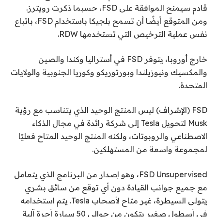
قادم سيمنح الموافقة على FSD، حسبما ذكرت رويترز.
ومن المتوقع أيضًا أن تسمح بلجيكا باستخدام FSD، باتباع
نفس عملية الترخيص التي تستخدمها RDW.
خارج أوروبا، يتوفر FSD في أستراليا وكندا والصين
والمكسيك ونيوزيلندا وبورتوريكو وكوريا الجنوبية والولايات
المتحدة.
FSD (الإشراف) ليس المنتج الوحيد الذي يتناسب مع رؤية
Musk لتحويل Tesla إلى شركة رائدة في مجال الذكاء
الاصطناعي والروبوتات، ولكنه المنتج الوحيد المتاح فعليًا
لمجموعة واسعة من المستهلكين.
FSD Unsupervised، وهو إصدار من البرنامج الذي يتعامل
مع جميع جوانب القيادة دون أي توقع من سائق بشري
يتولى السيطرة، غير متاح لأصحاب Tesla. يتم استخدامه
في أسطول صغير يتكون من حوالي 50 سيارة أجرة آلية