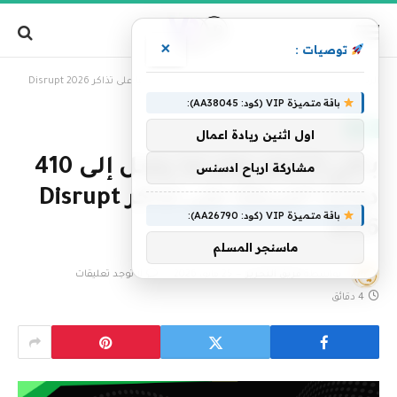
×
توصيات :
»
الرئيسية
باقي 5 أيام: وفر ما يصل إلى 410 دولارًا أمريكيًا على تذاكر Disrupt 2026
باقة متميزة VIP (كود: AA38045):
تقنية
اول اثنين ريادة اعمال
باقي 5 أيام: وفر ما يصل إلى 410
مشاركة ارباح ادسنس
دولارًا أمريكيًا على تذاكر Disrupt
باقة متميزة VIP (كود: AA26790):
2026
ماسنجر المسلم
بواسطة
فريق التحرير
25 مايو، 2026
لا توجد تعليقات
4 دقائق