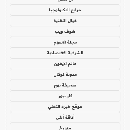
مرابع التكنولوجيا
خيال التقنية
شوف ويب
مجلة الاسهم
الشرقية الاقتصادية
عالم الايفون
مدونة كوكان
صحيفة نهج
كار نيوز
موقع خبرة التقني
أناقة أنثى
متورخ