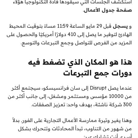
استكشف الجلسات التي سيقودها قادة التكنولوجيا هؤلاء
صفحة جدول الأعمال
.
و
يسجل
قبل 29 مايو الساعة 11:59 مساءً بتوقيت المحيط
الهادئ لتوفير ما يصل إلى 410 دولارًا أمريكيًا والحصول على
المزيد من الفرص للتواصل وجمع التبرعات والتوسع.
هذا هو المكان الذي تضغط فيه
دورات جمع التبرعات
عندما يصل Disrupt إلى سان فرانسيسكو، سيجتمع أكثر
من 10000 مؤسس ومستثمر ومشغل، إلى جانب أكثر من
300 شركة ناشئة، بهدف واحد: تعزيز الصفقات.
وهذا يغير وتيرة ممارسة الأعمال التجارية على الفور. بدلاً
من شهور من التناوب، تبدأ المحادثات وتتحرك بشكل
أسرع. أنت تشارك عبر: