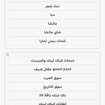
حناء شعر
حنا
ماتشا
شاي ماتشا
شدات ببجي تمارا
!
خدمات الباك لينك والجيست
guest post مقال ضيف
سوق العرب
سوق التاريخ
باك لينك باقة 20
اعلانات الباك لينك