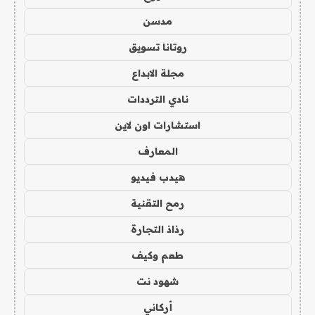
مدسن
روتانا تسويق
مجلة الابداع
نادي الترددات
استشارات اون لاين
المعارف
هيدب فيديو
رمح التقنية
رذاذ التجارة
طعم وكيف
شهود نت
أركاني