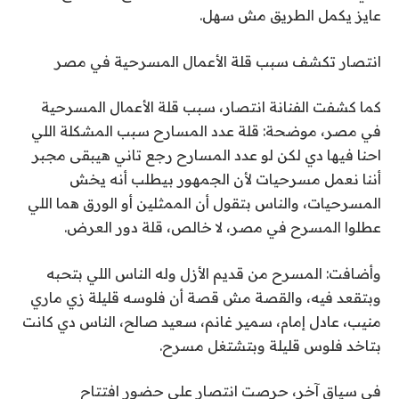
عايز يكمل الطريق مش سهل.
انتصار تكشف سبب قلة الأعمال المسرحية في مصر
كما كشفت الفنانة انتصار، سبب قلة الأعمال المسرحية
في مصر، موضحة: قلة عدد المسارح سبب المشكلة اللي
احنا فيها دي لكن لو عدد المسارح رجع تاني هيبقى مجبر
أننا نعمل مسرحيات لأن الجمهور بيطلب أنه يخش
المسرحيات، والناس بتقول أن الممثلين أو الورق هما اللي
عطلوا المسرح في مصر، لا خالص، قلة دور العرض.
وأضافت: المسرح من قديم الأزل وله الناس اللي بتحبه
وبتقعد فيه، والقصة مش قصة أن فلوسه قليلة زي ماري
منيب، عادل إمام، سمير غانم، سعيد صالح، الناس دي كانت
بتاخد فلوس قليلة وبتشتغل مسرح.
في سياق آخر، حرصت انتصار على حضور افتتاح