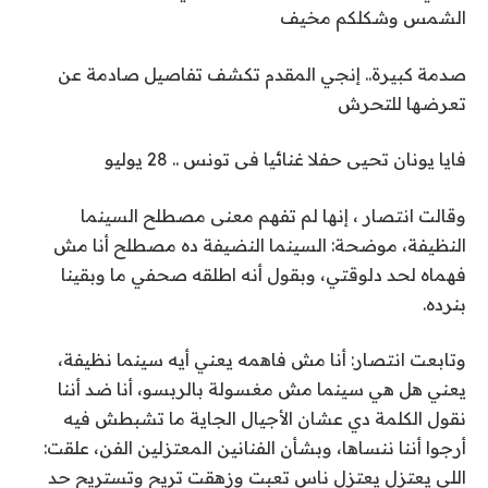
الشمس وشكلكم مخيف
صدمة كبيرة.. إنجي المقدم تكشف تفاصيل صادمة عن
تعرضها للتحرش
فايا يونان تحيى حفلا غنائيا فى تونس .. 28 يوليو
وقالت انتصار ، إنها لم تفهم معنى مصطلح السينما
النظيفة، موضحة: السينما النضيفة ده مصطلح أنا مش
فهماه لحد دلوقتي، وبقول أنه اطلقه صحفي ما وبقينا
بنرده.
وتابعت انتصار: أنا مش فاهمه يعني أيه سينما نظيفة،
يعني هل هي سينما مش مغسولة بالربسو، أنا ضد أننا
نقول الكلمة دي عشان الأجيال الجاية ما تشبطش فيه
أرجوا أننا ننساها، وبشأن الفنانين المعتزلين الفن، علقت:
اللي يعتزل يعتزل ناس تعبت وزهقت تريح وتستريح حد