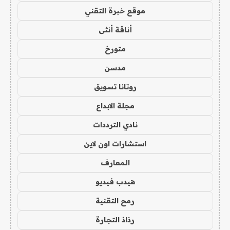
موقع خبرة التقني
أناقة أنثى
متورخ
مدسن
روتانا تسويق
مجلة الابداع
نادي الترددات
استشارات اون لاين
المعارف
هيدب فيديو
رمح التقنية
رذاذ التجارة