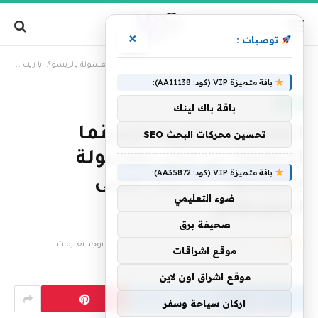
×
توصيات :
»
الرئيسية
انتصار مستنكرة: السينما النظيفة دي مش مغسولة بالربسو؟.. يا ريت ننسى المصطلح
باقة متميزة VIP (كود: AA11138):
فنون
باقة باك لينك
انتصار مستنكرة: السينما
تحسين محركات البحث SEO
النظيفة دي مش مغسولة
باقة متميزة VIP (كود: AA35872):
بالربسو؟.. يا ريت ننسى
ضوء التعليمي
المصطلح
صحيفة برق
بواسطة
فريق التحرير
30 يوليو، 2023
لا توجد تعليقات
موقع اشراقات
2 دقائق
موقع اشراق اون لاين
اركان سياحة وسفر