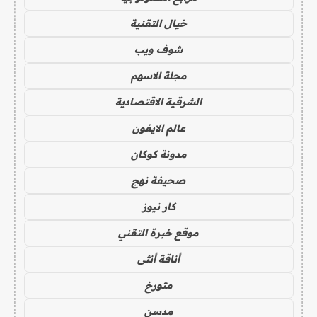
خيال التقنية
شوف ويب
مجلة الاسهم
الشرقية الاقتصادية
عالم الايفون
مدونة كوكان
صحيفة نهج
كار نيوز
موقع خبرة التقني
أناقة أنثى
متورخ
مدسن