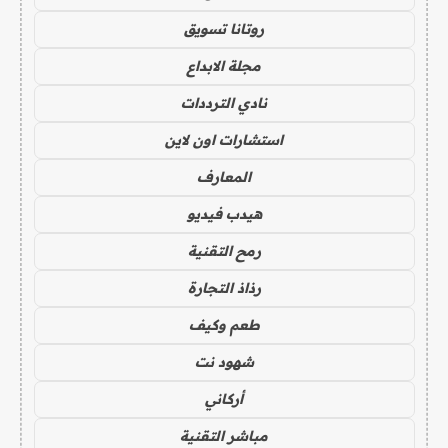
روتانا تسويق
مجلة الابداع
نادي الترددات
استشارات اون لاين
المعارف
هيدب فيديو
رمح التقنية
رذاذ التجارة
طعم وكيف
شهود نت
أركاني
مباشر التقنية