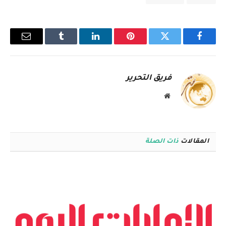
فيسبوك
تويتر
بينتيريست
لينكدإن
Tumblr
البريد
الإلكترو
فريق التحرير
موقع
الويب
المقالات
ذات الصلة