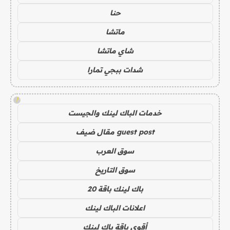
حنا
ماتشا
شاي ماتشا
شدات ببجي تمارا
!
خدمات الباك لينك والجيست
guest post مقال ضيف
سوق العرب
سوق التاريخ
باك لينك باقة 20
اعلانات الباك لينك
أقوى باقة باك لينك