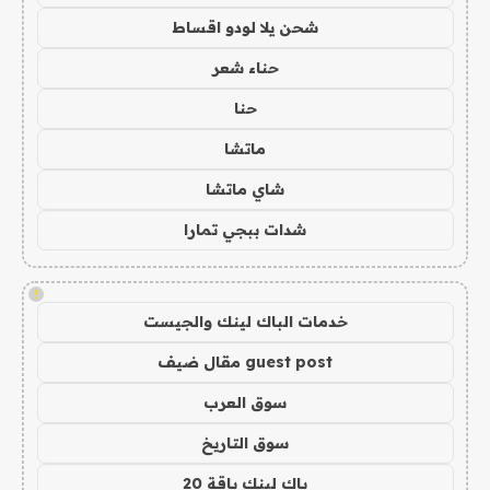
شحن يلا لودو اقساط
حناء شعر
حنا
ماتشا
شاي ماتشا
شدات ببجي تمارا
!
خدمات الباك لينك والجيست
guest post مقال ضيف
سوق العرب
سوق التاريخ
باك لينك باقة 20