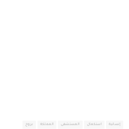
إنسانية
استكمال
المستشفى
المملكة
بروح