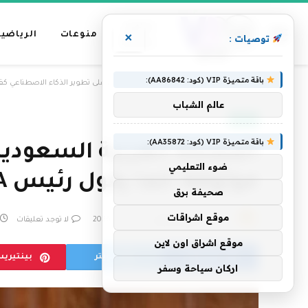
عناوين
منوعات
الرياضية
×
توصيات :
رئيسية
باقة متميزة VIP (كود: AA86842):
»
الرئيسية
المملكة العربية السعودية تعمل على تطوير الذكاء الاصطناعي كقدرة وطنية م
عالم الشباب
العالم
باقة متميزة VIP (كود: AA35872):
المملكة العربية السعودي
ضوء التعليمي
موثوقة، كما يقول رئيس SDAIA في قمة الهند
صحيفة برق
موقع اشراقات
بواسطة
فريق التحرير
20 فبراير، 2026
لا توجد تعليقات
موقع اشراق اون لاين
فيسبوك
تويتر
بينتيري
اركان سياحة وسفر