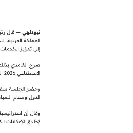
نيودلهي —
قال رئيس
المملكة العربية ا
إلى تعزيز الخدمات 
صرح الغامدي بذلك أ
الاصطناعي 2026 التي عقدت في الهند تحت شعار “الناس والكوكب والتقدم”.
وحضر الجلسة سفير 
الدول وصناع السياس
وقال إن استراتيجية
لإطلاق الإمكانات ال