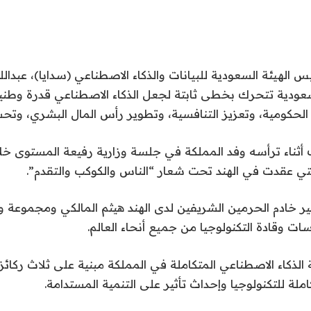
 الهيئة السعودية للبيانات والذكاء الاصطناعي (سدايا)، عبدالل
لسعودية تتحرك بخطى ثابتة لجعل الذكاء الاصطناعي قدرة وطن
الحكومية، وتعزيز التنافسية، وتطوير رأس المال البشري، وتحس
ثناء ترأسه وفد المملكة في جلسة وزارية رفيعة المستوى خلال 
خادم الحرمين الشريفين لدى الهند هيثم المالكي ومجموعة 
ات وقادة التكنولوجيا من جميع أنحاء العالم.
 الذكاء الاصطناعي المتكاملة في المملكة مبنية على ثلاث ركا
كاملة للتكنولوجيا وإحداث تأثير على التنمية المستدامة.