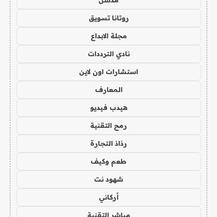
مدسن
روتانا تسويق
مجلة الابداع
نادي الترددات
استشارات اون لاين
المعارف
هيدب فيديو
رمح التقنية
رذاذ التجارة
طعم وكيف
شهود نت
أركاني
مباشر التقنية