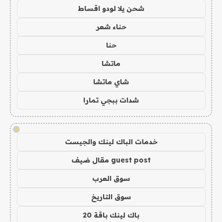
شحن يلا لودو اقساط
حناء شعر
حنا
ماتشا
شاي ماتشا
شدات ببجي تمارا
!
خدمات الباك لينك والجيست
guest post مقال ضيف
سوق العرب
سوق التاريخ
باك لينك باقة 20