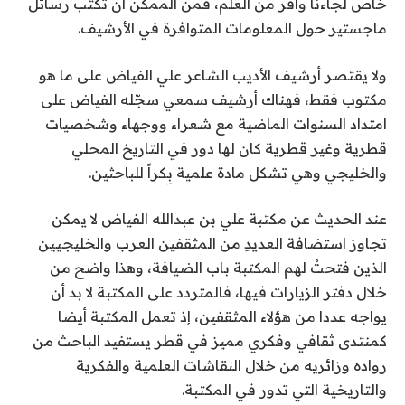
خاص لجاءنا وافر من العلم، فمن الممكن أن تكتب رسائل
ماجستير حول المعلومات المتوافرة في الأرشيف.
ولا يقتصر أرشيف الأديب الشاعر علي الفياض على ما هو
مكتوب فقط، فهناك أرشيف سمعي سجّله الفياض على
امتداد السنوات الماضية مع شعراء ووجهاء وشخصيات
قطرية وغير قطرية كان لها دور في التاريخ المحلي
والخليجي وهي تشكل مادة علمية بِكراً للباحثين.
عند الحديث عن مكتبة علي بن عبدالله الفياض لا يمكن
تجاوز استضافة العديدِ من المثقفين العرب والخليجيين
الذين فتحتْ لهم المكتبة باب الضيافة، وهذا واضح من
خلال دفتر الزيارات فيها، فالمتردد على المكتبة لا بد أن
يواجه عددا من هؤلاء المثقفين، إذ تعمل المكتبة أيضا
كمنتدى ثقافي وفكري مميز في قطر يستفيد الباحث من
رواده وزائريه من خلال النقاشات العلمية والفكرية
والتاريخية التي تدور في المكتبة.