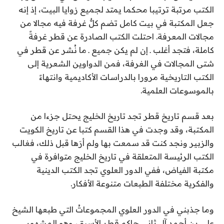
الكتب مرتبة ترتيبا محكما يمتد لجميع زوايا البيت، إذ إنه
جعل المكتبة في بيت كامل تضم كلُّ غرفة فيه مجالا من
مجالات المعرفة. احتلت الكتب الصادرة عن قطر غرفةً
كاملة، فتجد أغلب ـ إن لم يكن جميع ـ ما نُشر عن قطر في
شتى المجالات في الغرفة، فمن الدواوين الشعرية إلى
الكتب التاريخية مرورا بالدراسات الأكاديمية وانتهاءً
بالموسوعات العلمية.
بعد قسم تاريخ قطر تجد تاريخ الخليج يحتل جزءا من
المكتبة، وقد وجدت في هذا القسم كتبا عن تاريخ الكويت
والزبير ونجد كنت قد سمعت بها ولم أرَها قبل ذلك، فغالب
الكتب الرئيسة المتعلقة في تاريخ الخليج متوافرة في
مكتبة الفياض، ففي الدور العلوي تجد الكتب الدينية
والفكرية مختلفة الطبعات متنوعة الأفكار.
وما جذبني في الدور العلوي المجموعاتُ التي طبعها الشيخ
علي بن أحمد آل ثاني حاكم قطر الأسبق، وهو المشهور