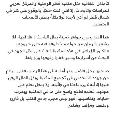
الأماكن الثقافية مثل مكتبة قطر الوطنية والمركز العربي
للدراسات والأبحاث، إلا أنني كنت حظيّاً بالوقوع على كنز في
شمال قطر لم أكن لأجده لولا دلالةُ بعض الأصحاب
المثقفين.
هذا الكنز يحوي جواهر ثمينة يظل الباحث ذاهلا فيها، فلا
يشعر بالزمان من حوله منذ دلوفه فيه حتى خروجه،
فالكنوز الغِياض في هذه المكتبة تبعث على بذل الجهد في
البحث عن أسرارها وسبر خفايا رفوفها وزواياها.
صاحبها رجل فاضل يندر أمثاله في هذا الزمان، فعلى الرغم
من جهده الشخصي في تجميع المكتبة وبذل المال الوفير
عليها إلا أنه لا يرد باحثا في طِلْبَته، ولا يبخل بعلم على
مجتهد، فعنده اطلاع واسع على ما في المكتبة ويعرف
خباياها وتفاصيلها، فهو ليس مجرد جامع للكتب بل قارئ
ومثقف ومؤلف وشاعر.