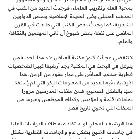
بمحبة العلم وتقريب العلماء، فوجدتُ العديد من الكتب في
المذهب الحنبلي وفي العقيدة الإسلامية وبعض الدواوين
الشعرية، كما وجدتُ بعض الكتب التي طبعت في القرن
الماضي على نفقة بعض شيوخ آل ثاني المهتمين بالثقافة
والعلم.
لا تنقضي عجائبُ كنوزِ مكتبةِ الفياض عند هذا الحد، فمن
يتوغل في البحث في المكتبة يجد أرشيفا كبيرا لشخصيات
قطرية جمَعَها الفياضُ على مدار عقود من الزمن، هذا
الأرشيف فيه العديد من المعلومات البِكر التي لم يُستفَدْ
منها بالشكل الصحيح، فمن ملفات المدرسين مرورا
بملفات الأئمة والمؤذنين وكذلك الموظفين وغيرها من
الملفات التي تحوي تاريخ قطر.
هذا الأرشيف المحلي لو استفاد منه طلاب الدراسات العليا
في جامعات الخليج بشكل عام والجامعات القطرية بشكل