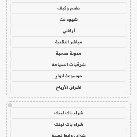
طعم وكيف
شهود نت
أركاني
مباشر التقنية
مدونة صحبة
شرقيات السياحة
موسوعة انوار
اشراق الأرباح
!
شراء باك لينك
شراء باك لينك
شراء روابط نصية