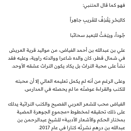
فهو كما قال المتنبي:
كالبَحْرِ يَقْذِفُ للقَريبِ جاهِراً
جُوداً، ويبْعَثُ للبَعيدِ سحائبا
علي بن عبدالله بن أحمد الفياض، من مواليد قرية العريش
في شمال قطر، كان والده شاعرا ووالدته راوية، وعليه فقد
نشأ على محبة التراث بل يكاد يكون التراث عشقه الأوحد.
وعلى الرغم من أنه لم يكمل تعليمه العالي إلا أن محبته
للكتب والقراءة عوضتْه ما لم يحصله في المدارس.
الفياض محب للشعر العربي الفصيح والكتب التراثية يدلك
على ذلك تحقيقه لمخطوط «مجموع الجوهرة المضية
بمختار الحكم والأشعار الأدبية» للشيخ عبدالرحمن بن
عبدالله بن درهم نشرتْه كتارا في عام 2017.