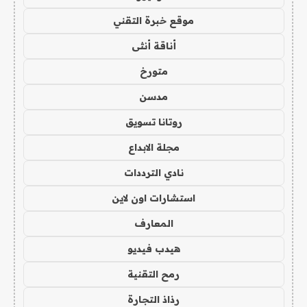
موقع خبرة التقني
أناقة أنثى
متورخ
مدسن
روتانا تسويق
مجلة الابداع
نادي الترددات
استشارات اون لاين
المعارف
هيدب فيديو
رمح التقنية
رذاذ التجارة