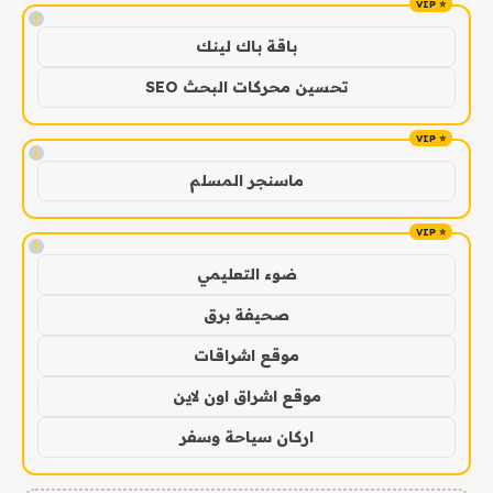
!
باقة باك لينك
تحسين محركات البحث SEO
!
ماسنجر المسلم
!
ضوء التعليمي
صحيفة برق
موقع اشراقات
موقع اشراق اون لاين
اركان سياحة وسفر