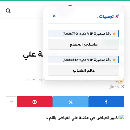
×
توصيات :
»
الرئيسية
الكنوز الغياض في مكتبة علي الفياض بقلم د
باقة متميزة VIP (كود: AA26790):
أدب وثقافة
ماسنجر المسلم
الكنوز الغياض في مكتبة علي
باقة متميزة VIP (كود: AA86842):
الفياض بقلم د
عالم الشباب
بواسطة
فريق التحرير
25 يوليو، 2023
لا توجد تعليقات
9 دقائق