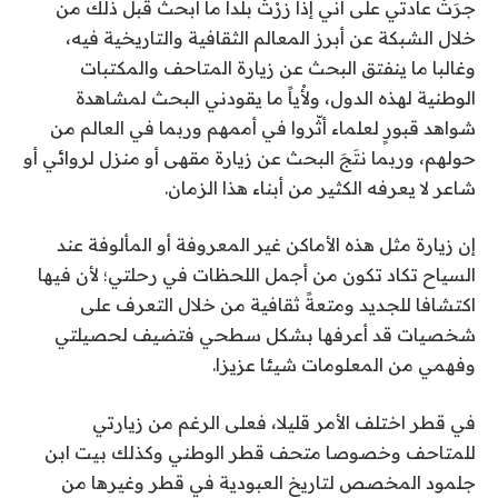
جرَتْ عادتي على أني إذا زرْتُ بلداً ما أبحث قبل ذلك من
خلال الشبكة عن أبرز المعالم الثقافية والتاريخية فيه،
وغالبا ما ينفتق البحث عن زيارة المتاحف والمكتبات
الوطنية لهذه الدول، ولأْياً ما يقودني البحث لمشاهدة
شواهد قبورٍ لعلماء أثّروا في أممهم وربما في العالم من
حولهم، وربما نتَجَ البحث عن زيارة مقهى أو منزل لروائي أو
شاعر لا يعرفه الكثير من أبناء هذا الزمان.
إن زيارة مثل هذه الأماكن غير المعروفة أو المألوفة عند
السياح تكاد تكون من أجمل اللحظات في رحلتي؛ لأن فيها
اكتشافا للجديد ومتعةً ثقافية من خلال التعرف على
شخصيات قد أعرفها بشكل سطحي فتضيف لحصيلتي
وفهمي من المعلومات شيئا عزيزا.
في قطر اختلف الأمر قليلا، فعلى الرغم من زيارتي
للمتاحف وخصوصا متحف قطر الوطني وكذلك بيت ابن
جلمود المخصص لتاريخ العبودية في قطر وغيرها من