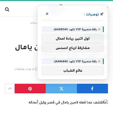
×
توصيات :
»
الرئيسية
الكشف عما فعله لامين يامال في قصر وكيل أعماله
باقة متميزة VIP (كود: AA38045):
قناة روسيا اليوم
اول اثنين ريادة اعمال
الكشف عما فعله لامين يامال
مشاركة ارباح ادسنس
في قصر وكيل أعماله
باقة متميزة VIP (كود: AA86842):
بواسطة
فريق التحرير
8 أغسطس، 2024
لا توجد تعليقات
عالم الشباب
2 دقائق