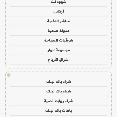
شهود نت
أركاني
مباشر التقنية
مدونة صحبة
شرقيات السياحة
موسوعة انوار
اشراق الأرباح
!
شراء باك لينك
شراء باك لينك
شراء روابط نصية
باقات باك لينك