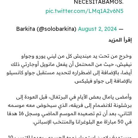
NECESITÁBAMOS.
pic.twitter.com/LMq1A2v6N5
August 2, 2024
— Barkita (@solobarkita)
إقرأ المزيد
وخرج من تحت يد مينديش كل من ليني يورو وجواو
نيفيش، حيث من المحتمل أن يفعل مانويل أوجارتي ذلك
أيضا، بالإضافة إلى اضطراره لتحديد مستقبل جواو كانسيلو
بالإضافة إلى جواو فيليكس.
وأمضى يامال بعض الأيام في البرتغال، قبل العودة إلى
برشلونة للانضمام إلى فريقه، الذي سيخوض معه موسمه
الثاني، بعد أن تم تصعيده الموسم الماضي وسجل 16 هدفا
في 50 مباراة مع البلوغرانا والمنتخب الإسباني.
ويستهدف لامين استمرار نموه الجسدي، بعدما اكتسب 10