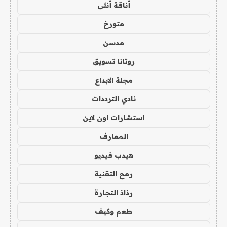
أناقة أنثى
متورخ
مدسن
روتانا تسويق
مجلة الابداع
نادي الترددات
استشارات اون لاين
المعارف
هيدب فيديو
رمح التقنية
رذاذ التجارة
طعم وكيف