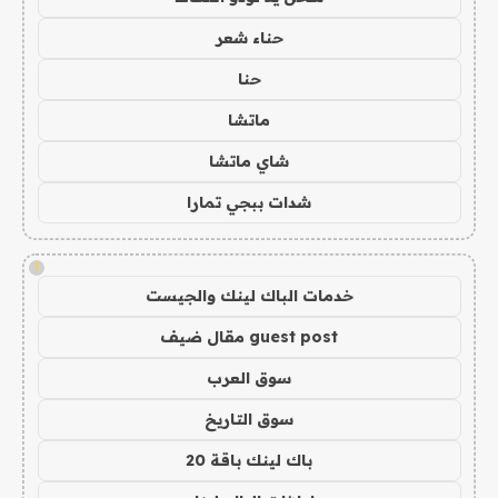
حناء شعر
حنا
ماتشا
شاي ماتشا
شدات ببجي تمارا
!
خدمات الباك لينك والجيست
guest post مقال ضيف
سوق العرب
سوق التاريخ
باك لينك باقة 20