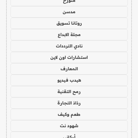
متورخ
مدسن
روتانا تسويق
مجلة الابداع
نادي الترددات
استشارات اون لاين
المعارف
هيدب فيديو
رمح التقنية
رذاذ التجارة
طعم وكيف
شهود نت
أركاني