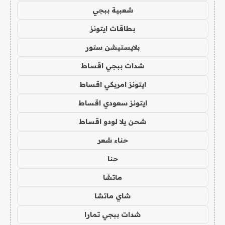
شعبية ببجي
بطاقات ايتونز
بلايستيشن ستور
شدات ببجي اقساط
ايتونز امريكي اقساط
ايتونز سعودي اقساط
شحن يلا لودو اقساط
حناء شعر
حنا
ماتشا
شاي ماتشا
شدات ببجي تمارا