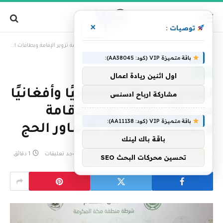
×
توصيات :
»
الرئيسية
القبض على 18 باكستانيًا وأفغانيًا في مكة بتهمة تزوير الإقامة وبطاقات النسوك وأساور الحج
باقة متميزة VIP (كود: AA38045):
العالم
اول اثنين ريادة اعمال
القبض على 18 باكستانيًا وأفغانيًا
مشاركة ارباح ادسنس
في مكة بتهمة تزوير الإقامة
باقة متميزة VIP (كود: AA11138):
وبطاقات النسوك وأساور الحج
باقة باك لينك
بواسطة
فريق التحرير
9 مايو، 2026
لا توجد تعليقات
1 دقائق
تحسين محركات البحث SEO