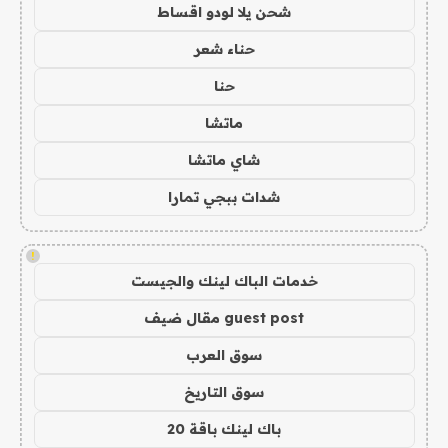
شحن يلا لودو اقساط
حناء شعر
حنا
ماتشا
شاي ماتشا
شدات ببجي تمارا
!
خدمات الباك لينك والجيست
guest post مقال ضيف
سوق العرب
سوق التاريخ
باك لينك باقة 20