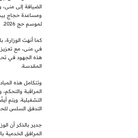
الضيافة إلى منى، 
ومساعدة حجاج بيت 
لموسم حج 2026.
كما أنهت الوزارة، ب
في منى، مع تعزيز 
هذه الجهود في تحس
المقدسة.
وتتكامل هذه المبا
المراقبة والتحكم، 
التشغيلية. ويتم أيض
التدفق السلس للحر
المرافق الخدمية با