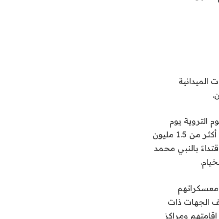
ت الميدانية
.
م التروية يوم
الاثنين، إيذانا ببدء موسم الحج السنوي. وسينضم مئات الآلاف من حجاج الداخل إلى أكثر من 1.5 مليون
تداءً بالنبي محمد
يام.
 معسكراتهم
ف الجهات ذات
إقامتهم ومراكز