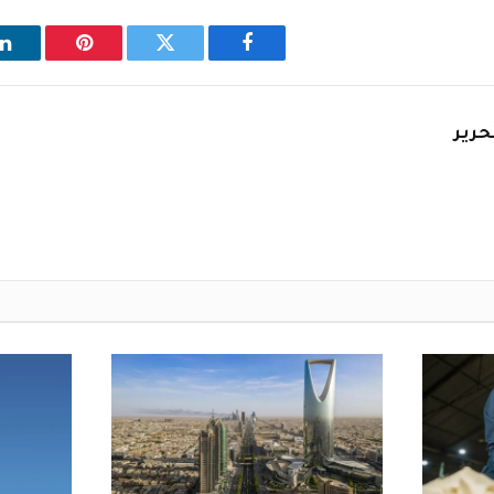
فيسبوك
تويتر
بينتيريست
ل
حرير