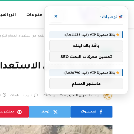
عناوين
منوعات
الرياضية
×
توصيات :
رئيسية
باقة متميزة VIP (كود: AA11138):
»
الرئيسية
السعودية تعلن الاستعداد الكامل للحج مع استعداد الحجاج للتوجه إ
باقة باك لينك
العالم
تحسين محركات البحث SEO
السعودية تعلن الاستعداد 
باقة متميزة VIP (كود: AA26790):
الاثنين
ماسنجر المسلم
بواسطة
فريق التحرير
25 مايو، 2026
لا توجد تعليقات
2 دقا
فيسبوك
تويتر
بينتيري