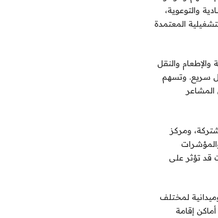
ية والتوعوية،
شغيلية المعتمدة
 والإطعام والنقل
كل سريع. وتسهم
 المشاعر
شتركة، ومركز
والمؤشرات
ت قد تؤثر على
ر من 83 ألف زيارة تفتيشية وميدانية لمختلف
أماكن إقامة