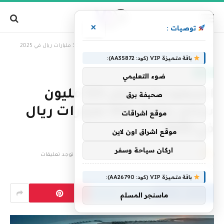
×
توصيات :
»
الرئيسية
السعودية تسجل 123 مليون سائح بإنفاق 304 مليارات ريال في 2025
باقة متميزة VIP (كود: AA35872):
العالم
ضوء التعليمي
السعودية تسجل 123 مليون
صحيفة برق
سائح بإنفاق 304 مليارات ريال
موقع اشراقات
في 2025
موقع اشراق اون لاين
اركان سياحة وسفر
بواسطة
فريق التحرير
19 يونيو، 2026
لا توجد تعليقات
3 دقائق
باقة متميزة VIP (كود: AA26790):
ماسنجر المسلم