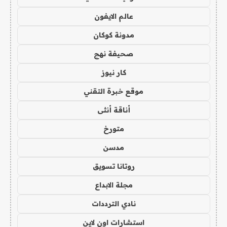
عالم الايفون
مدونة كوكان
صحيفة نهج
كار نيوز
موقع خبرة التقني
أناقة أنثى
متورخ
مدسن
روتانا تسويق
مجلة الابداع
نادي الترددات
استشارات اون لاين