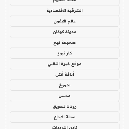
الشرقية الاقتصادية
عالم الايفون
مدونة كوكان
صحيفة نهج
كار نيوز
موقع خبرة التقني
أناقة أنثى
متورخ
مدسن
روتانا تسويق
مجلة الابداع
نادي الترددات