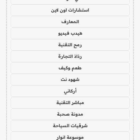
استشارات اون لاين
المعارف
هيدب فيديو
رمح التقنية
رذاذ التجارة
طعم وكيف
شهود نت
أركاني
مباشر التقنية
مدونة صحبة
شرقيات السياحة
موسوعة انوار