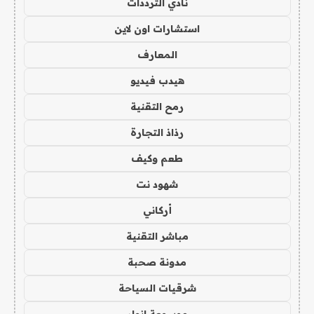
نادي الترددات
استشارات اون لاين
المعارف
هيدب فيديو
رمح التقنية
رذاذ التجارة
طعم وكيف
شهود نت
أركاني
مباشر التقنية
مدونة صحبة
شرقيات السياحة
موسوعة انوار