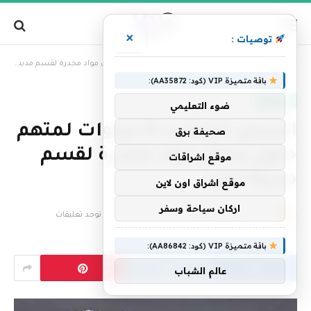
×
توصيات :
»
الرئيسية
السجن المشدد 6 سنوات لمتهم حاول إدخال مواد مخدرة لقسم مدينة نصر
باقة متميزة VIP (كود: AA35872):
أخبار مصر
ضوء التعليمي
السجن المشدد 6 سنوات لمتهم
صحيفة برق
حاول إدخال مواد مخدرة لقسم
موقع اشراقات
مدينة نصر
موقع اشراق اون لاين
اركان سياحة وسفر
بواسطة
فريق التحرير
26 يوليو، 2023
لا توجد تعليقات
1 دقائق
باقة متميزة VIP (كود: AA86842):
عالم الشباب