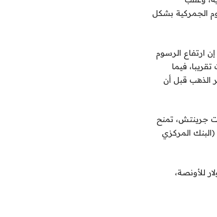
م الجمركية بشكل
توقعاته للنمو العالمي لعام 2025 إلى 2.3%، قائلا إن ارتفاع الرسوم
تقريبا، فيما
سعر الذهب قبل أن
هلكين الأمريكي المقرر صدورها في الساعة 12:30 بتوقيت جرينتش، تمنح
البنك المركزي
الأخرى، انخفضت الفضة في المعاملات الفورية 0.1% إلى 36.5 دولار للأونصة،