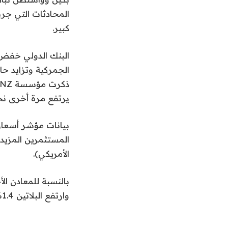
المحادثات التي ج
كبير.
الجمركية وتزايد حا
يرتفع مرة أخرى نحو 3600 دولارا بحلول نهاية ا
المستثمرين المزيد
الأمريكي).
وارتفع البلاتين 1.4% إلى 1239 دولارا، وصعد البلاديوم 1% إلى 1071 دولارا.