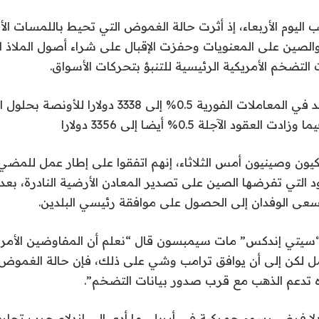
 اليوم الأربعاء، إذ أثرت حالة الغموض التي تحيط باللمسات الأ
 والصين على المعنويات وحفزت الإقبال على شراء أصول الملاذ ا
 التضخم الأمريكية الرئيسية للتنبؤ بتحركات الأسواق.
قود الآجلة 0.5% أيضا إلى 3356 دولارا
يون وصينيون أمس الثلاثاء، إنهم اتفقوا على إطار عمل للمضي
قيود التي تفرضها الصين على تصدير المعادن الأرضية النادرة، ب
سعى الوفدان إلى الحصول على موافقة رئيسي البلدين.
“سيتي إندكس” مات سيمبسون قال “نعلم أن المفاوضين الأمري
ل لكن إلى أن يوافق ترامب وشي على ذلك، فإن حالة الغموض لا
تدعم الذهب مع قرب صدور بيانات التضخم”.
لا فرض رسوم جمركية في أبريل، ما أدى إلى اندلاع حرب تجار