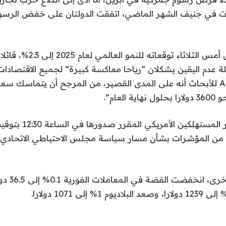
رت في جنيف الشهر الماضي، اتفقت الدولتان على خفض الرسو
البنك الدولي خفض أمس الثلاثاء 
لة عدم اليقين يشكلان “رياحا معاكسة كبيرة” لجميع الاقتصادات 
ذكرت مؤسسة ANZ للأبحاث أنه على المدى القصير، من المرجح أن يتماسك 
لعام”.
بيانات مؤشر أسعار المست
 من المؤشرات بشأن مسار سياسة مجلس الاحتياطي الاتحادي (
بالنسبة للمعادن 