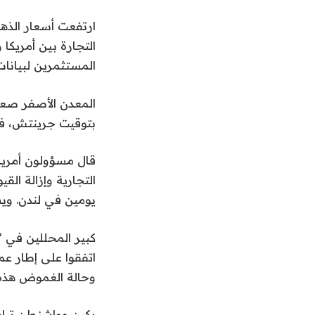
ارتفعت أسعار الذهب
التجارة بين أمريكا
المستثمرين لبيانات
بتوقيت جرينتش، فيما وزادت الع
قال مسؤولون أمريك
التجارية وإزالة ال
يومين في لندن. وي
كبير المحللين في 
اتفقوا على إطار عم
وحالة الغموض هذه 
بكين وواشنطن تباد