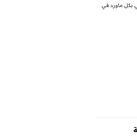
ني بكل ماورد في
ة