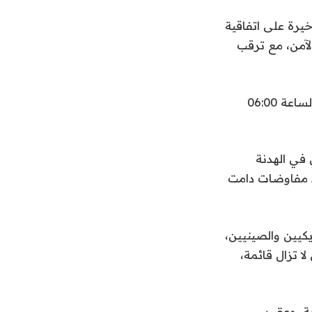
خيرة على اتفاقية
لآمن، مع ترقب
المعدن الأصفر صعد في المعاملات الفورية 0.5% إلى 3338 دولارا للأونصة بحلول الساعة 06:00
 في الهدنة
عد مفاوضات دامت
كيين والصينيين،
 تزال قائمة،
ية، وعقب