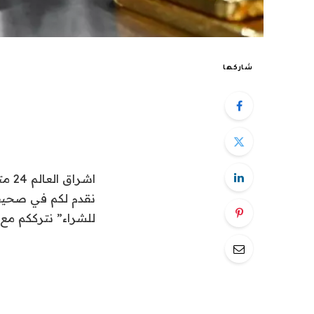
شاركها
اشراق العالم 24 متابعات اقتصادية وأسواق:
للشراء” نترككم مع