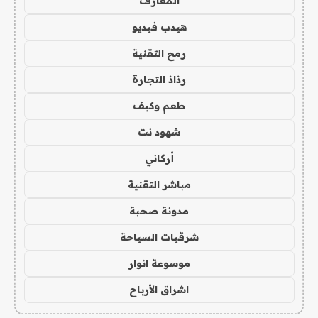
المعارف
هيدب فيديو
رمح التقنية
رذاذ التجارة
طعم وكيف
شهود نت
أركاني
مباشر التقنية
مدونة صحبة
شرقيات السياحة
موسوعة انوار
اشراق الأرباح