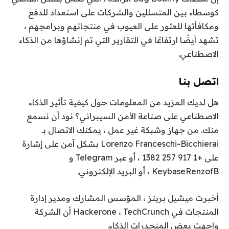
كوسطاء بين المتسللين والشركات على استعداد للدفع
ومكافأتها للعثور على العيوب في منتجاتهم وبرامجهم ،
تشهد أيضًا ارتفاعًا في التقارير التي تم إنشاؤها من الذكاء
الاصطناعي.
اتصل بنا
هل لديك المزيد من المعلومات حول كيفية تأثير الذكاء
الاصطناعي على صناعة الأمن السيبراني؟ نود أن نسمع
منك. من جهاز وشبكة غير عمل ، يمكنك الاتصال بـ
Lorenzo Franceschi-Bicchierai بشكل آمن على إشارة
على +1 917 257 1382 ، أو عبر Telegram و
KeybaseRenzofB ، أو البريد الإلكتروني.
أخبرت ميشيل برينز ، المؤسس المشارك ومدير إدارة
المنتجات في Hackerone ، TechCrunch أن الشركة
واجهت بعض المنحدرات الذكاء.