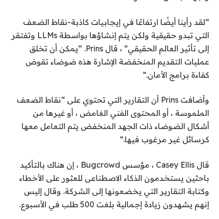
“لقد رأينا أيضًا ارتفاعًا في إيجابيات كاذبة-نقاط الضعف
التي تبدو حقيقية ولكن يتم إنشاؤها بواسطة LLMs وتفتقر
إلى تأثير العالم الحقيقي” ، قال Prins. “يمكن أن تخلق
عمليات التقديم المنخفضة الإشارة هذه ضوضاء تقوض
كفاءة برامج الأمان.”
وأضافت Prins أن التقارير التي تحتوي على “نقاط الضعف
الملموسة ، أو المحتوى الفني الغامض ، أو غيرها من
أشكال الضوضاء ذات الجهد المنخفض يتم التعامل معها
كرسائل غير مرغوب فيها.”
قال Casey Ellis ، مؤسس Bugcrowd ، إن هناك بالتأكيد
باحثين يستخدمون الذكاء الاصطناعى للعثور على الأخطاء
وكتابة التقارير التي يخضعونها إلى الشركة. وقال إليس
إنهم يشهدون زيادة إجمالية بلغت 500 طلب في الأسبوع.