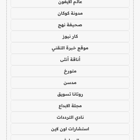
عالم الايفون
مدونة كوكان
صحيفة نهج
كار نيوز
موقع خبرة التقني
أناقة أنثى
متورخ
مدسن
روتانا تسويق
مجلة الابداع
نادي الترددات
استشارات اون لاين