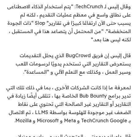
وقال إليس لـ TechCrunch: “يتم استخدام الذكاء الاصطناعى
على نطاق واسع في معظم عمليات التقديم ، لكنه لم
يسبب حتى الآن ارتفاعًا كبيرًا في تقارير” Slop “ذات الجودة
المنخفضة”. “من المحتمل أن يتصاعد هذا في المستقبل ،
لكنه ليس هنا بعد.”
قال إليس إن فريق BugCrowd الذي يحلل التقديمات
يستعرض التقارير التي تستخدم يدويًا لرسومات اللعب
وسير العمل ، وكذلك مع التعلم الآلي و “المساعدة”.
لمعرفة ما إذا كانت الشركات الأخرى ، بما في ذلك تلك التي
تدير برامج Bub Bounty الخاصة بها ، تتلقى أيضًا زيادة في
التقارير أو التقارير غير الصالحة التي تحتوي على نقاط
الضعف غير موجودة للهلوسة بواسطة LLMS ، تم الاتصال
بـ TechCrunch Google و Meta و Microsoft و Mozilla.
قال داميانو ديمونتي ، المتحدث الرسمي باسم موزيلا ،