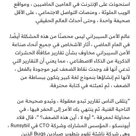
استحوذت على الإنترنت في العامين الماضيين ، ومواقع
الويب الملوثة ، ومنصات التواصل الاجتماعي ، على الأقل
صحيفة واحدة ، وحتى أحداث العالم الحقيقي.
عالم الأمن السيبراني ليس محصنًا من هذه المشكلة أيضًا.
في العام الماضي ، أثار الأشخاص في جميع أنحاء صناعة
الأمن السيبراني مخاوف بشأن تقارير مكافأة الحشرات
الذكرية من الذكاء الاصطناعي ، مما يعني أن التقارير التي
تدعي أنها قد وجدت نقاط الضعف غير موجودة بالفعل ،
لأنها تم إنشاؤها بنموذج لغة كبير يتكون ببساطة من
الضعف ، ثم تعبئته في كتابة محترفة.
“يتلقى الناس تقارير تبدو معقولة ، وتبدو صحيحة من
الناحية الفنية. ثم ينتهي بك الأمر إلى الحفر فيها ، في
محاولة لمعرفة ،” أوه لا ، أين هذه الضعف؟ “، قال فلاد
أيونسكو ، المؤسس المشارك وشركة CTO في Runsybil ،
وهي شركة ناشئة تقوم بتطوير صيادين Bugs الذين