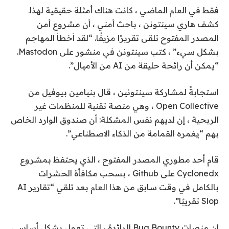
فقط في العام الماضي ، كانت هناك أمثلة حقيقية لهذا.
كشف هاري سينتونن ، باحث أمني ، أن مشروع أمن
المصدر المفتوح تلقى تقريرًا مزيفًا. “لقد أخطأ المهاجم
بشكل سيء” ، كتب سينتونن في منشور على Mastodon.
“يمكن أن رائحة حليقة من AI من الأميال”.
استجابةً لمشاركة سينتونين ، قال بنيامين بيوفيل من
Open Collective ، وهي منصة تقنية للمنظمات غير
الربحية ، إن لديهم نفس المشكلة: أن صندوق الوارد الخاص
بهم “يغمره القمامة من الذكاء الاصطناعي”.
قام أحد مطوري المصدر المفتوح ، الذي يحتفظ بمشروع
Cyclonedx على Github ، بسحب مكافأة الحشرات
بالكامل في وقت سابق من هذا العام بعد تلقي “تقارير AI
Slop تقريبًا”.
إن منصات Bug Bounty الرائدة ، التي تعمل بشكل أساسي