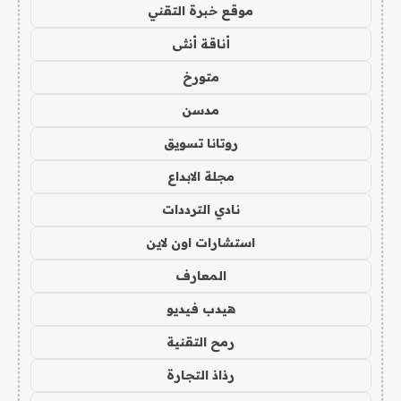
موقع خبرة التقني
أناقة أنثى
متورخ
مدسن
روتانا تسويق
مجلة الابداع
نادي الترددات
استشارات اون لاين
المعارف
هيدب فيديو
رمح التقنية
رذاذ التجارة