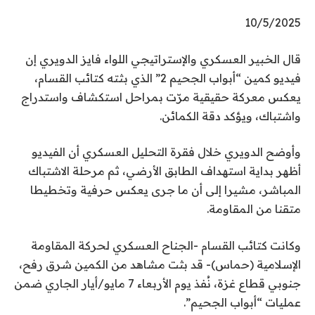
10/5/2025
قال الخبير العسكري والإستراتيجي اللواء فايز الدويري إن
فيديو كمين “أبواب الجحيم 2” الذي بثته كتائب القسام،
يعكس معركة حقيقية مرّت بمراحل استكشاف واستدراج
واشتباك، ويؤكد دقة الكمائن.
وأوضح الدويري خلال فقرة التحليل العسكري أن الفيديو
أظهر بداية استهداف الطابق الأرضي، ثم مرحلة الاشتباك
المباشر، مشيرا إلى أن ما جرى يعكس حرفية وتخطيطا
متقنا من المقاومة.
وكانت كتائب القسام -الجناح العسكري لحركة المقاومة
الإسلامية (حماس)- قد بثت مشاهد من الكمين شرق رفح،
جنوبي قطاع غزة، نُفذ يوم الأربعاء 7 مايو/أيار الجاري ضمن
عمليات “أبواب الجحيم”.