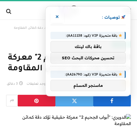
×
توصيات :
»
الرئيسية
الدويري: "أبواب الجحيم 2" معركة حقيقية تؤكد دقة كمائن المقاومة
باقة متميزة VIP (كود: AA11138):
عاجل الآن
باقة باك لينك
الدويري: "أبواب الجحيم 2" معركة
تحسين محركات البحث SEO
حقيقية تؤكد دقة كمائن المقاومة
باقة متميزة VIP (كود: AA26790):
بواسطة
فريق التحرير
10 مايو، 2025
لا توجد تعليقات
3 دقائق
ماسنجر المسلم