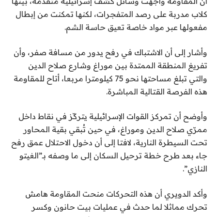
أن المقاومة واجهت وسائل كشف إسرائيلية متقدمة، بينها
كلاب مدربة على رصد المتفجرات، لكنها تمكنت من إبطال
مفعولها عبر مواد خاصة تعيق حاسة الشم.
وأشار إلى أن الاشتباك في رفح يدور من مسافة صفر، وأن
تفريغ المنطقة الممتدة بين موراغ وشارع صلاح الدين
والتي تبلغ مساحتها نحو 75 كيلومترا مربعا، أتاح للمقاومة
هذه الفرصة القتالية المباشرة.
وأوضح أن تمركز القوات الإسرائيلية يتركّز في نقاط داخل
ممرّي صلاح الدين وموراغ، في حين تُبقي بقية المحاور
تحت السيطرة النارية، لافتا إلى أن دخول الاحتلال عمق رفح
جاء بعد طرح خطة ترحيل السكان إلى ما وصفه بـ”الغيتو
النازي”.
وأكد الدويري أن هذه التحركات منحت المقاومة هامش
تحرك مماثلا لما حدث في عمليات بيت حانون وكسر