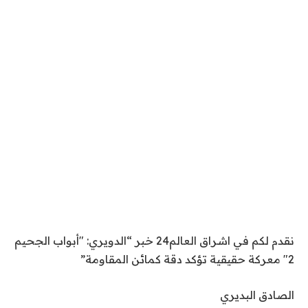
نقدم لكم في اشراق العالم24 خبر “الدويري: "أبواب الجحيم
2" معركة حقيقية تؤكد دقة كمائن المقاومة”
الصادق البديري