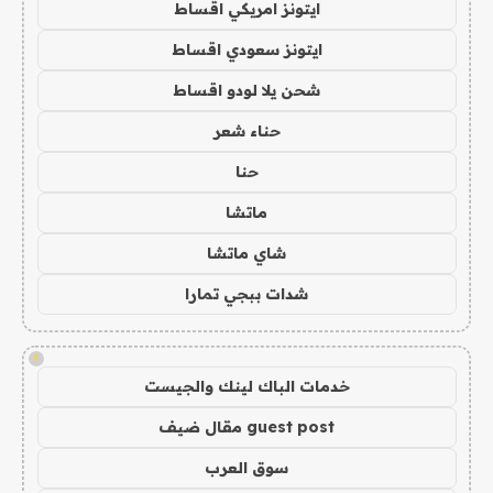
ايتونز امريكي اقساط
ايتونز سعودي اقساط
شحن يلا لودو اقساط
حناء شعر
حنا
ماتشا
شاي ماتشا
شدات ببجي تمارا
!
خدمات الباك لينك والجيست
guest post مقال ضيف
سوق العرب