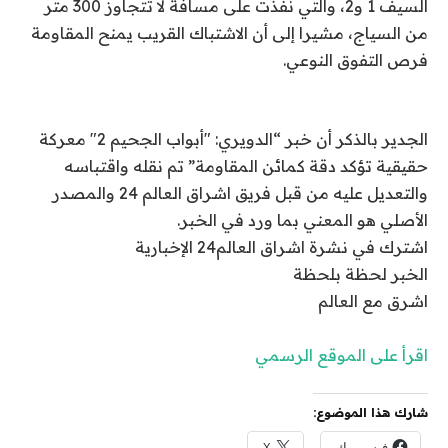
السيف 1 و2، والتي نفذت على مسافة لا تتجاوز 300 متر
من السياج، مشيرا إلى أن الاشتباك القريب يمنح المقاومة
فرص التفوق النوعي.
الجدير بالذكر أن خبر “الدويري: "أبواب الجحيم 2" معركة
حقيقية تؤكد دقة كمائن المقاومة” تم نقله واقتباسه
والتعديل عليه من قبل فريق اشراق العالم 24 والمصدر
الأصلي هو المعني بما ورد في الخبر.
اشترك في نشرة اشراق العالم24 الإخبارية
الخبر لحظة بلحظة
اشرق مع العالم
اقرأ على الموقع الرسمي
شارك هذا الموضوع:
فيس بوك
X