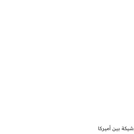
دثات وشيكة بين أميركا