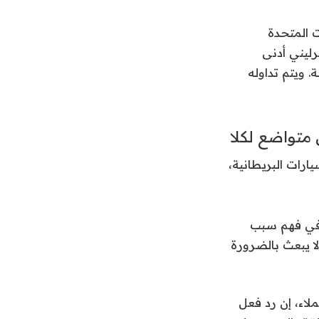
ت المتحدة
رليني أدنى
م الجمعة. ويتم تداوله
 متواضع لكلا
ارات البريطانية،
 في فهم سبب
لا يبعث بالضرورة
اء، إن رد فعل