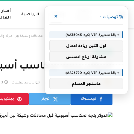
عناوين
أخبار
منوعات
الرياضية
×
🚀 توصيات :
رئيسية
العال
⭐ باقة متميزة VIP (كود: AA38045):
»
الرئيسية
الدولار يتجه لمكاسب أسبوعية قبل محادثات وشيكة بين أميركا وا
اول اثنين ريادة اعمال
عاجل الآن
مشاركة ارباح ادسنس
الدولار يتجه لمكاسب أسب
⭐ باقة متميزة VIP (كود: AA26790):
بواسطة
فريق التحرير
9 مايو، 2025
لا توجد تعليقات
3 دقائق
ماسنجر المسلم
فيسبوك
تويتر
بينتيري