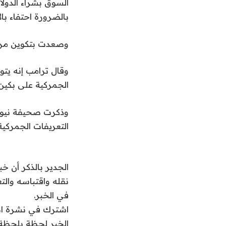
السوق بشراء الدولار
بالضرورة احتفاء بال
وصعدت بتكوين مرة أخرى فوق 100 ألف دولار، م
وقال ترامب إنه يت
الجمركية على بكين الب
وذكرت صحيفة نيويو
التعريفات الجمركية
الجدير بالذكر أن خ
في الخبر.
اشترك في نشرة اشراق العا
الخبر لحظة بلحظة