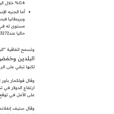
0.4% خلال اليوم.
أما الجنيه الإ
وبريطانيا فبدد
حاليا عند1.3272 للدولار بارتفاع 0.2%.
وتسمح اتفاقية “ال
البلدين وخفض 
لكنها تبقي على الرسو
وقال فولكمار باور
ارتفاع الدولار في ت
على الأمل في توقع
وقال ستيف إنغلاند