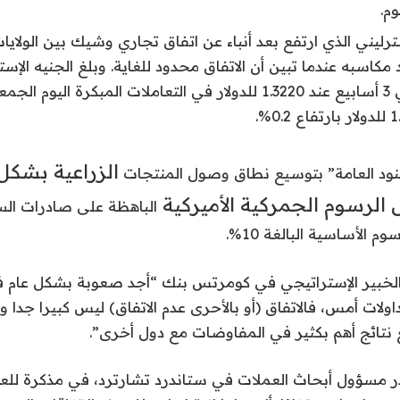
سترليني الذي ارتفع بعد أنباء عن اتفاق تجاري وشيك بين الولايا
 مكاسبه عندما تبين أن الاتفاق محدود للغاية. وبلغ الجنيه الإست
مستوى له في 3 أسابيع عند 1.3220 للدولار في التعاملات المبكرة اليو
الزراعية بشكل
بنود العامة” بتوسيع نطاق وصول المنتجات
الرسوم الجمركية الأميركية
الباهظة على صادرات السي
م الأساسية البالغة 10%.
 الخبير الإستراتيجي في كومرتس بنك “أجد صعوبة بشكل عام
داولات أمس، فالاتفاق (أو بالأحرى عدم الاتفاق) ليس كبيرا جدا و
 نتائج أهم بكثير في المفاوضات مع دول أخرى”.
ر مسؤول أبحاث العملات في ستاندرد تشارترد، في مذكرة للعمل