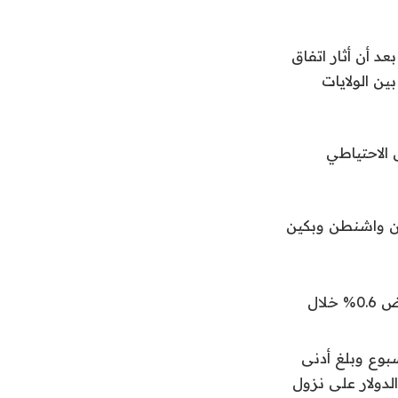
د أن أثار اتفاق
ين الولايات
الاحتياطي
ين واشنطن وبكين
ولامس اليورو أدنى مستوى في شهر عند 1.1197 دولار الليلة الماضية، وانخفض 0.6% خلال
على ثقة المستثمرين، بنحو 0.4% هذا الأسبوع وبلغ أدنى
بل الدولار قبل أن يرتفع إلى 145.33 ويترك الدولار على نزول