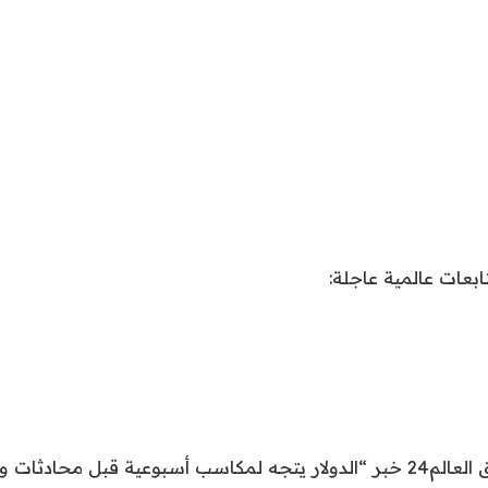
نقدم لكم في اشراق العالم24 خبر “الدولار يتجه لمكاسب أسبوعية قبل محا