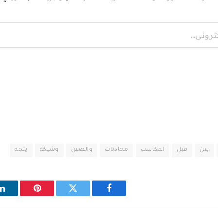
بين
قبل
لمكاسب
محادثات
والصين
وشيكة
يتجه
فيسبوك
تويتر
بينتيريست
ل