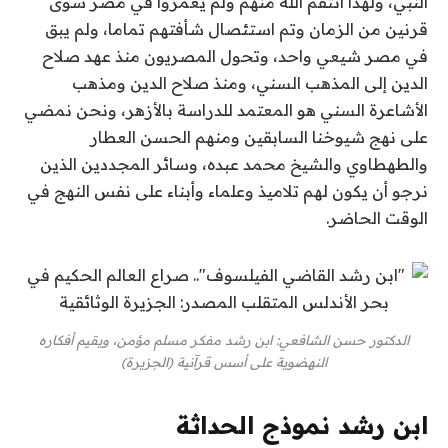
النبي، ولهذا انتقم الله منهم ولم يعمروا في مصر سوى
قرنين من الزمان وتم استئصال شأفتهم تماما، ولم يبق
في مصر شيعي واحد، وتحول المصريون منذ عهد صلاح
الدين إلى المذهب السني، ومنذ صلاح الدين ومذهب
الأشاعرة السني هو المعتمد للدراسة بالأزهر، ونحن نمضي
على نهج شيوخنا السابقين ومنهم الحسن العطار
والطهطاوي والشيخ محمد عبده، وسائر المجددين الذين
نرجو أن يكون لهم تلاميذ وعلماء وأبناء على نفس النهج في
الوقت الحاضر.
الدكتور حسن الشافعي: ابن رشد مفكر مسلم مؤمن، ويقيم أفكاره
النهضوية على أسس قرآنية (الجزيرة)
ابن رشد نموذج الحداثة