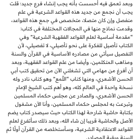
وبعد تعمق فيه أحسست بأنه يجب إنشاء فرع جديد؛ قلت
يجب أن نجمع من جديد هذه القواعد الشرعية في علم
منفصل وإن كان متصلا، متخصص في جمع هذه القواعد،
وقدمت نماذج منها في المجالات المختلفة في كتاب:
“مقدمة أساسية لعلم القواعد الفقهية الشرعية” وفي
الكتاب تأصيل للفكرة على نحو تأصيلي، لا تفصيلي، لأن
التفصيل سيأتي من مصادره الأساسية في القرآن والسنة
ومذاهب المتكلمين، وأيضا من علم القواعد الفقهية، وبعد
أن أفرغ من مهامي التي تشغلني الآن من تحقيق كتب أبي
الحسن الأشعري، ومنها كتاب “اللّمع” وهو كتاب نادر وله
نسخة واحدة في العالم كله، وهو أهم كتب الشيخ الإمام
الحسن الأشعري، والصادر عن مجلس حكماء المسلمين
وتبرعت به لمجلس حكماء المسلمين، وأنا الآن مشغول
بكتابة حاشية شارحة لهذا الكتاب حيث سيصدر كتاب يضم
الأصل والحاشية قريبا إن شاء الله، وبعد ذلك سأتفرغ لعلم
القواعد الاعتقادية الشرعية، وسأستخلصه من القرآن أولًا ثم
السنة وبقية المصادر.