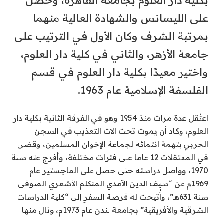
بكلية دار العلوم بجامعة القاهرة، وحصل
على الليسانس والشهادة العالية منهما
بمرتبة الشرف وكان الأول في الترتيب على
جامعة الأزهر، والثاني في كلية دار العلوم
،
واختير معيدًا بكلية دار العلوم في قسم
الفلسفة الإسلامية عام 1963.
اعتُقل عدة مرات منذ 1954 وهو في الفرقة الثانية بكلية دار
العلوم، وكاد أن يموت تحت آلات التعذيب في السجن
الحربي بتهمة انتمائه لجماعة الإخوان المسلمين، وقضى
في المعتقلات 12 عاما على فترات مختلفة، وأفرج عنه سنة
1970، وواصل دراسته حتى حصل على الماجستير عام
1969م عن “سيف الدين الآمدي المتكلم الأشعري المتوفى
سنة 631هـ”، وأُتيحت له فرصة السفرِ إلى “كلية الدراسات
الشرقية والأفريقية” بجامعة لندن عام 1973م، ونال منها