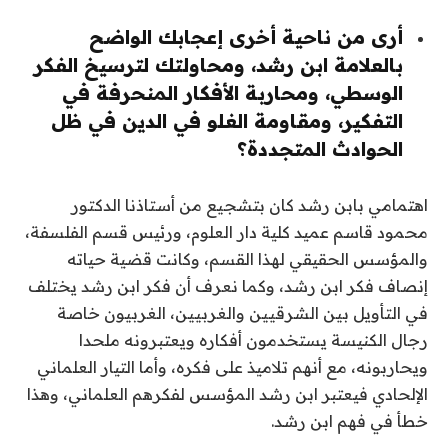
أرى من ناحية أخرى إعجابك الواضح
بالعلامة ابن رشد، ومحاولتك لترسيخ الفكر
الوسطي، ومحاربة الأفكار المنحرفة في
التفكير، ومقاومة الغلو في الدين في ظل
الحوادث المتجددة؟
اهتمامي بابن رشد كان بتشجيع من أستاذنا الدكتور
محمود قاسم عميد كلية دار العلوم، ورئيس قسم الفلسفة،
والمؤسس الحقيقي لهذا القسم، وكانت قضية حياته
إنصاف فكر ابن رشد، وكما نعرف أن فكر ابن رشد يختلف
في التأويل بين الشرقيين والغربيين، الغربيون خاصة
رجال الكنيسة يستخدمون أفكاره ويعتبرونه ملحدا
ويحاربونه، مع أنهم تلاميذ على فكره، وأما التيار العلماني
الإلحادي فيعتبر ابن رشد المؤسس لفكرهم العلماني، وهذا
خطأ في فهم ابن رشد.