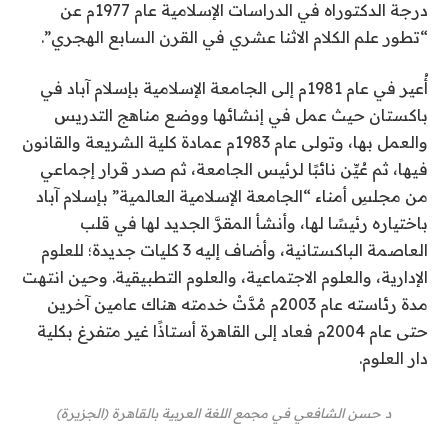
درجة الدكتوراه في الدراسات الإسلامية عام 1977م عن
“تطور علم الكلام الاثنا عشري في القرن السابع الهجري”.
أُعير في عام 1981م إلى الجامعة الإسلامية بإسلام آباد في
باكستان حيث عمل في إنشائها ووضع مناهج التدريس
والعمل بها، وتولى عام 1983م عمادة كلية الشريعة والقانون
فيها، ثم عُيِّن نائبًا لرئيس الجامعة، ثم صدر قرار إجماعي
من مجلسِ أمناء “الجامعة الإسلامية العالمية” بإسلام آباد
باختياره رئيسًا لها، وأنشأ المقرَّ الجديد لها في قلب
العاصمة الباكستانية، وأضاف إليه 3 كليات جديدة؛ للعلوم
الإدارية، والعلوم الاجتماعية، والعلوم التطبيقية. وحين انتهت
مدة رئاسته عام 2003م مُدَّتْ خدمته هناك عامين آخرين
حتى عام 2004م فعاد إلى القاهرة أستاذًا غير متفرغ بكلية
دار العلوم.
د حسن الشافعي في مجمع اللغة العربية بالقاهرة (الجزيرة)