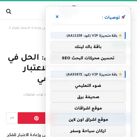
×
توصيات :
»
الرئيسية
الدكتور حسن الشافعي: الحل في التجديد الديني وإعادة الاعتبار للفكر الفلسفي الإسلامي
باقة متميزة VIP (كود: AA11138):
عاجل الآن
باقة باك لينك
الدكتور حسن الشافعي: الحل في
تحسين محركات البحث SEO
التجديد الديني وإعادة الاعتبار
باقة متميزة VIP (كود: AA35872):
للفكر الفلسفي الإسلامي
ضوء التعليمي
بواسطة
فريق التحرير
25 مارس، 2025
لا توجد تعليقات
صحيفة برق
10 دقائق
موقع اشراقات
موقع اشراق اون لاين
اركان سياحة وسفر