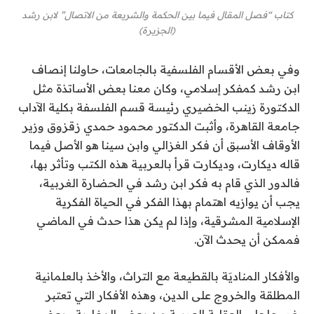
كتاب “فصل المقال فيما بين الحكمة والشريعة من الاتصال” لابن رشد
(الجزيرة)
وفي بعض الأقسام الفلسفية بالجامعات، حاولنا إنصاف
ابن رشد كمفكر إسلامي، وكان معنا بعض الأساتذة مثل
الدكتورة زينب الخضيري رئيسة قسم الفلسفة بكلية الآداب
جامعة القاهرة، وأثبت الدكتور محمود حمدي زقزوق وزير
الأوقاف الأسبق أن فكر الغزالي وابن سينا هو الأصل فيما
قاله ديكارت، وديكارت قرأ بالعربية هذه الكتب وتأثر بها،
فالدور الذي قام به فكر ابن رشد في الحضارة الغربية،
يجب أن يوازيه اهتمام بهذا الفكر في الحياة الفكرية
الإسلامية المشرقية، وإذا لم يكن هذا حدث في الماضي
فممكن أن يحدث الآن.
والأفكار المناديَة بالقطيعة مع التراث، والأخذ بالعلمانية
المطلقة والخروج على الدين، وهذه الأفكار التي تعتبر
خروجا على العقلية العربية من بعض المغاربة وبعض