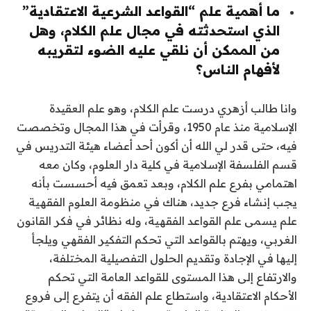
ما أهمية علم “القواعد الشرعية الاعتقادية”
الذي استحدثته في مجال علم الكلام، وهل
من الممكن أن نلقي عليه الضوء لتقريبه
لأفهام الناس؟
وانا طالب أزهري درست علم الكلام، وهو علم العقيدة
الإسلامية منذ عام 1950، وقرأت في هذا المجال وتخصصت
فيه، حتى قدر لي الله أن أكون أحد أعضاء هيئة التدريس في
قسم الفلسفة الإسلامية في كلية دار العلوم، وكان معه
اهتمامي بفرع علم الكلام، وبعد تعمق فيه أحسست بأنه
يجب إنشاء فرع جديد، هناك في منظومة العلوم الفقهية
علم يسمى علم القواعد الفقهية، وله نظائر في فكر القانون
الغربي، ويهتم بالقواعد التي تحكم التفكير الفقهي ويلجأ
إليها في الإجادة وتقديم الحلول التفصيلية المختلفة،
والارتفاع إلى هذا المستوى للقواعد العامة التي تحكم
الأحكام الاعتقادية، واستطاع علم الفقه أن يتفرع إلى فروع