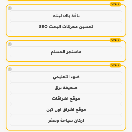
!
باقة باك لينك
تحسين محركات البحث SEO
!
ماسنجر المسلم
!
ضوء التعليمي
صحيفة برق
موقع اشراقات
موقع اشراق اون لاين
اركان سياحة وسفر