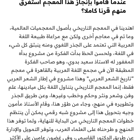
عندما قاموا بإنجاز هذا المعجم استغرق
منهم قرنا كاملا؟
اهتدينا في المعجم التاريخي بأصول المعجميات العالمية،
وما تم في معاجم أخرى ولكن مع مراعاة طبيعة اللغة
العربية التي تعتمد على الجذر اللغوي ومنه ينبثق كل شيء
في اللغة، ولحسن الحظ بدأت الفكرة من مشروع بدأه
المغفور له الاستاذ سعيد بدوي، وهو صاحب الفكرة
المطبقة الآن في مجمع اللغة العربية بالقاهرة في معجم
“تاريخ الشعر العربي” وهذا مشروع في إطار الشعر العربي
فقط، إنما المعجم التاريخي يتناول اللغة بكل ميادينها، علم
وفن وشعر ونثر وحكم وخطب وغيرها، وعن طريق الجذر
وتطويره في منهج، وجاء من طوّر هذا، وقام الأستاذ مأمون
وجيه بتحويل هذا إلى مشروع شبه رقمي يمكن أن ينتظم
خطوات المعجم التاريخي من البداية للنهاية، ولما توفر هذا
المنهج و طرحناه على العلماء العرب، وتوفر التمويل والإدارة
عن طريق الدكتور القاسمي، وفي غضون عامين على الأكثر