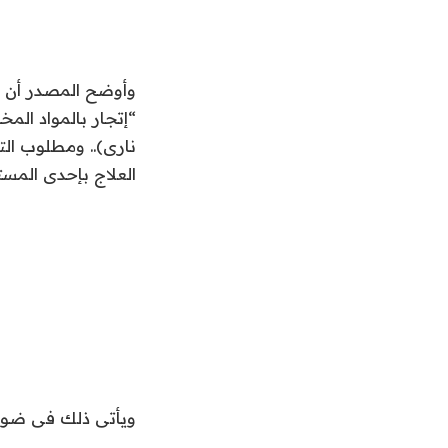
وأوضح المصدر أن ال
“إتجار بالمواد ال
العلاج بإحدى المست
ويأتى ذلك فى ضوء م