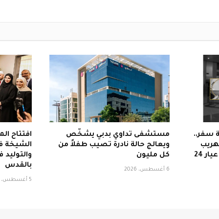
 سفر..
مستشفى تداوي بدبي يشخّص
افتتاح الم
هريب
ويعالج حالة نادرة تصيب طفلاً من
الشيخة فا
كل مليون
والتوليد
بالقدس
6 أغسطس، 2026
5 أغسطس، 2026