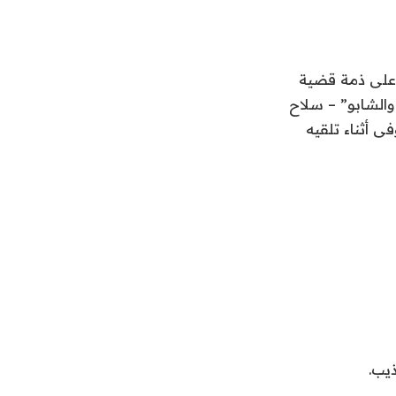
 على ذمة قضية
الشابو” – سلاح
خدرات” بالسجن (10) سنوات.. وتوفى أثناء تلقيه
يب.