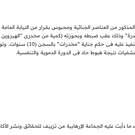
مذكور من العناصر الجنائية ومحبوس بقرار من النيابة العامة
مخدرة” وذلك عقب ضبطه وبحوزته (كمية من مخدرى “الهيروين و
نارى).. ومطلوب التنفيذ عليه فى حكم جناية “م
شفيات نتيجة هبوط حاد فى الدورة الدموية والتنفسية.
ا دأبت عليه الجماعة الإرهابية من تزييف للحقائق ونشر الأكاذ