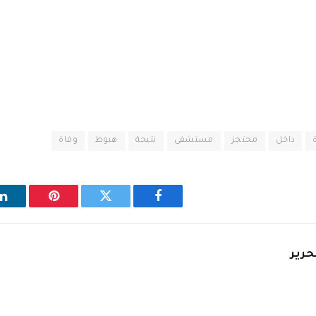
داخل
محتجز
مستشفى
نتيجة
هبوط
وفاة
فيسبوك
تويتر
بينتيريست
ل
حرير