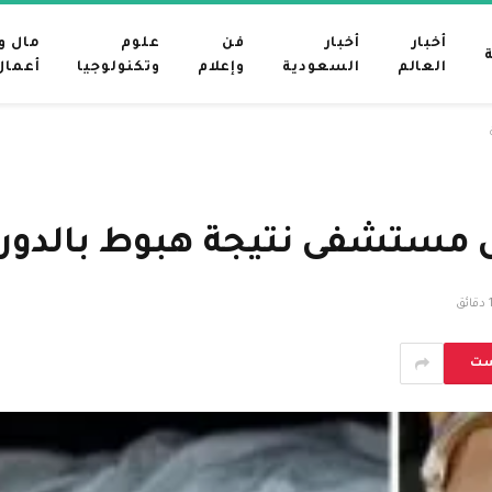
أخبار
أخبار
فن
علوم
مال و
العالم
السعودية
وإعلام
وتكنولوجيا
أعمال
ل مستشفى نتيجة هبوط بالدورة
دقائق
ست