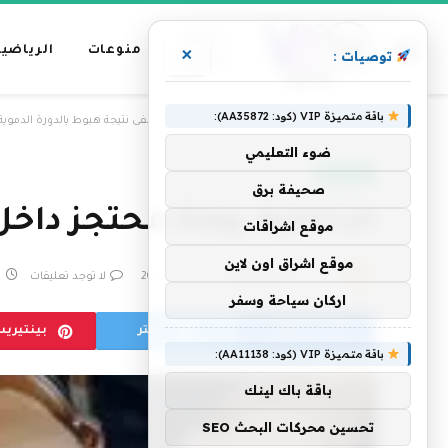
عناوين
منوعات
الرياضية
×
توصيات :
رئيسية
باقة متميزة VIP (كود: AA35872):
»
الرئيسية
الداخلية: وفاة محتجز داخل مستشفى نتيجة هبوط بالدورة الدموية
ضوء التعليمي
أخبار مصر
صحيفة برق
الداخلية: وفاة محتجز داخ
موقع اشراقات
موقع اشراق اون لاين
بواسطة
فريق التحرير
27 يوليو، 2023
لا توجد تعليقات
1 
اركان سياحة وسفر
فيسبوك
تويتر
بينتيري
باقة متميزة VIP (كود: AA11138):
باقة باك لينك
تحسين محركات البحث SEO