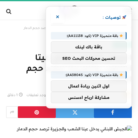
×
توصيات :
»
الرئيسية
الجيش اللبناني يدخل عيتا الشعب والجزيرة ترصد حجم الدمار
باقة متميزة VIP (كود: AA11138):
عاجل الآن
باقة باك لينك
الجيش اللبناني يدخل عيتا
تحسين محركات البحث SEO
الشعب والجزيرة ترصد حجم
باقة متميزة VIP (كود: AA38045):
الدمار
اول اثنين ريادة اعمال
بواسطة
فريق التحرير
26 يناير، 2025
لا توجد تعليقات
1 دقائق
مشاركة ارباح ادسنس