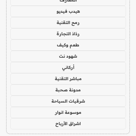
المعارف
هيدب فيديو
رمح التقنية
رذاذ التجارة
طعم وكيف
شهود نت
أركاني
مباشر التقنية
مدونة صحبة
شرقيات السياحة
موسوعة انوار
اشراق الأرباح